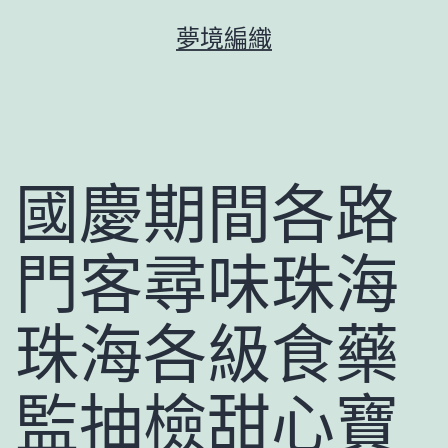
跳
夢境編織
至
主
要
內
容
國慶期間各路
門客尋味珠海
珠海各級食藥
監抽檢甜心寶