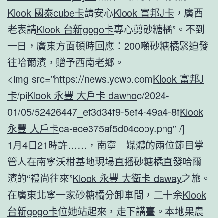
Klook 國泰cube卡
請安心
Klook 富邦J卡
，廣西
老表請
Klook 台新gogo卡
專心剪砂糖橘”。不到
一日，廣東方面頓時回應：200噸砂糖橘緊迫發
往哈爾濱，贈予西南老鄉。
<img src="https://news.ycwb.com
Klook 富邦J
卡
/pi
Klook 永豐 大戶卡 dawho
c/2024-
01/05/52426447_ef3d34f9-5ef4-49a4-8f
Klook
永豐 大戶卡
ca-ece375af5d04copy.png” /]
1月4日21時許……，南寧一媒體的兩位節目掌
管人在南寧沃柑基地現場直播砂糖橘直發哈爾
濱的“禮尚往來”
Klook 永豐 大衛卡 daway
之旅。
在廣東北寧一家砂糖橘分卸車間，二十余
Klook
台新gogo卡
位她站起來，走下講臺。本地果農