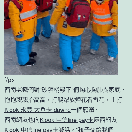
[/p>
西南老鐵們對“砂糖橘殿下”們掏心掏肺掏家底，
抱抱親親抬高高，打爬犁放煙花看雪花，主打
Klook 永豐 大戶卡 dawho
一個寵溺。
西南網友也向
Klook 中信line pay卡
廣西網友
Klook 中信line pay卡
喊話，“孩子交給我們