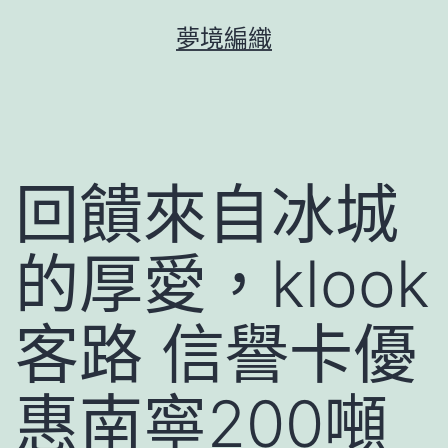
跳
夢境編織
至
主
要
內
容
回饋來自冰城
的厚愛，klook
客路 信譽卡優
惠南寧200噸