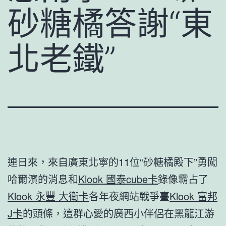
砂糖橘答謝“東
北老鐵”
連日來，來自廣東北寧的11位“砂糖橘殿下”勇闖
哈爾濱的消息和
Klook 國泰cube卡
錄像霸占了
Klook 永豐 大衛卡
各年夜網站戰爭臺
Klook 富邦
J卡
的頭條，這群心愛的廣西小伴侶在黑龍江游