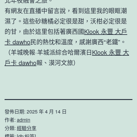
北年夜融會之旅。
有網友在直播中留言說，看到這里我的眼眶潮
濕了。這些砂糖橘必定很是甜，沃柑必定很是
的甘，由於這里包括著廣西國
Klook 永豐 大戶
卡 dawho
民的熱忱和溫度，感謝廣西“老鐵”。
（羊城晚報·羊城派綜合哈爾濱日
Klook 永豐 大
戶卡 dawho
報、漠河文旅）
發佈日期:
2025 年 4 月 14 日
作者:
admin
分類:
經驗分享
標籤:
[db:标签]