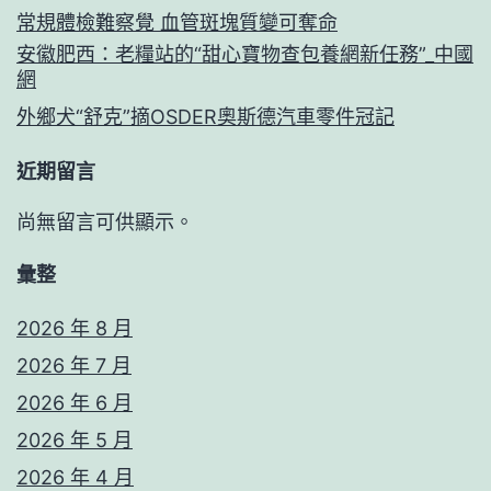
常規體檢難察覺 血管斑塊質變可奪命
安徽肥西：老糧站的“甜心寶物查包養網新任務”_中國
網
外鄉犬“舒克”摘OSDER奧斯德汽車零件冠記
近期留言
尚無留言可供顯示。
彙整
2026 年 8 月
2026 年 7 月
2026 年 6 月
2026 年 5 月
2026 年 4 月