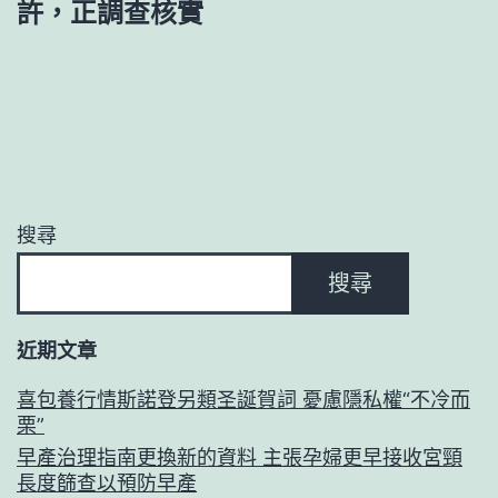
許，正調查核實
搜尋
搜尋
近期文章
喜包養行情斯諾登另類圣誕賀詞 憂慮隱私權“不冷而
栗”
早產治理指南更換新的資料 主張孕婦更早接收宮頸
長度篩查以預防早產