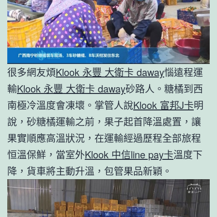
很多網友煩
Klook 永豐 大衛卡 daway
惱遠程運
輸
Klook 永豐 大衛卡 daway
砂路人。糖橘到西
南極冷溫度會凍壞。掌管人說
Klook 富邦J卡
明
說，砂糖橘運輸之前，果子起首降溫處置，讓
果實順應高溫狀況，在運輸經過歷程全部旅程
恒溫保鮮，當室外
Klook 中信line pay卡
溫度下
降，貨車將主動升溫，包管果品新穎。