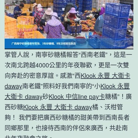
掌管人說，南寧砂糖橘報答“西南老鐵”，這是一
次南北跨越4000公里的年夜聯歡，更是一次雙
向奔赴的密意厚誼。感激“西
Klook 永豐 大衛卡
daway
南老鐵”照料好我們南寧的“小
Klook 永豐
大衛卡 daway
砂
Klook 中信line pay卡
糖橘”！廣
西砂糖
Klook 永豐 大衛卡 daway
橘、沃柑管
夠！ 我們要把廣西砂糖橘的甜美帶到西南長者
同鄉那里，也接待西南的伴侶來廣西，共赴南