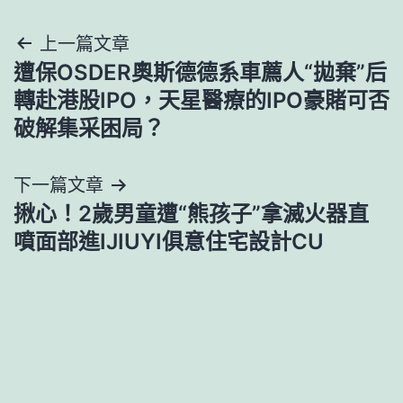
文
上一篇文章
遭保OSDER奧斯德德系車薦人“拋棄”后
章
轉赴港股IPO，天星醫療的IPO豪賭可否
導
破解集采困局？
覽
下一篇文章
揪心！2歲男童遭“熊孩子”拿滅火器直
噴面部進IJIUYI俱意住宅設計CU