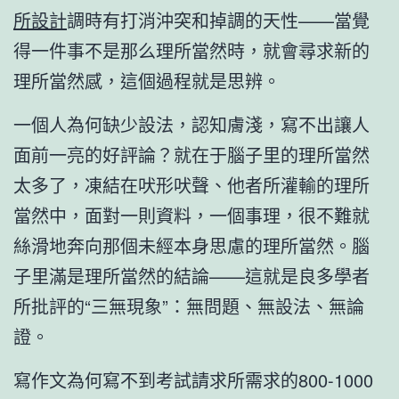
所設計
調時有打消沖突和掉調的天性——當覺
得一件事不是那么理所當然時，就會尋求新的
理所當然感，這個過程就是思辨。
一個人為何缺少設法，認知膚淺，寫不出讓人
面前一亮的好評論？就在于腦子里的理所當然
太多了，凍結在吠形吠聲、他者所灌輸的理所
當然中，面對一則資料，一個事理，很不難就
絲滑地奔向那個未經本身思慮的理所當然。腦
子里滿是理所當然的結論——這就是良多學者
所批評的“三無現象”：無問題、無設法、無論
證。
寫作文為何寫不到考試請求所需求的800-1000