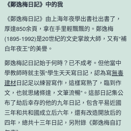
《鄭逸梅日記》中的我
《鄭逸梅日記》由上海年夜學出書社出書了，
厚達850余頁，拿在手里輕飄飄的。鄭逸梅
(1895-1992)是20世紀的文史掌故大師，又有“補
白年夜王”的美譽。
鄭逸梅記日記始于何時？已不成考。但他當中
學教師時就主張“學生天天寫日記，認為寫
無毒
建材
日記足以練習寫作，這樣寫熟了，臨到作
文，也就思緒條達，文筆流暢”。這部日記集公
布了劫后幸存的他的九年日記，包含平易近國
三年和共和國成立后六年，還有改造開放后的
四年，總共十三年日記，另附錄《鄭逸梅自訂