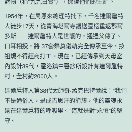
財物（稱“九九白食”），保證他們的生計。
1954年，在周恩來總理特批下，千名達爾扈特
人徒步17天，從青海塔爾寺護送靈柩重返鄂爾
多斯……達爾扈特人是世襲的，通過父傳子、
口耳相授，將 37套祭奠儀軌完全傳承至今，按
祖規不得經商打工。現在，已經傳承到
天母室
內設計
39代，霍洛鎮
中醫診所設計
有達爾扈特
村，全村約2000人。
達爾扈特人第38代太師奇·孟克巴特爾說：“我們
不是通俗人，是成吉思汗的箭簇，他的靈魂永
遠在達爾扈特的呼吸里。”這就是對“永恒”的堅
守。