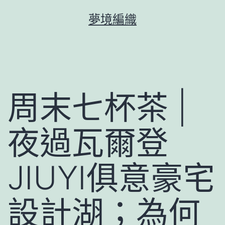
跳
夢境編織
至
主
要
內
容
周末七杯茶 |
夜過瓦爾登
JIUYI俱意豪宅
設計湖；為何