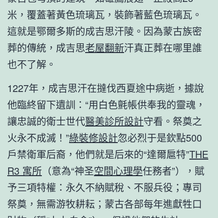
米，覆蓋著黃色琉璃瓦，裝飾著藍色琉璃瓦。
這就是鄂爾多斯的成吉思汗陵。因為蒙古族密
葬的傳統，成吉思
老屋翻新
汗真正葬在哪里誰
也不了解。
1227年，成吉思汗在撻伐西夏途中病逝，據說
他臨終留下遺訓：“用白色氈帳供奉我的靈魂，
讓忠誠的衛士世代
醫美診所設計
守看。祭奠之
火永不成滅！”
綠裝修設計
忽必烈于是欽點500
戶禁衛軍后裔，他們就是后來的“達爾扈特”
THE
R3 寓所
（意為“神圣
空間心理學
任務者”），賦
予三項特權：永久不納賦稅、不服兵役；專司
祭奠，無需游牧耕耘；蒙古各部每年進獻牲口