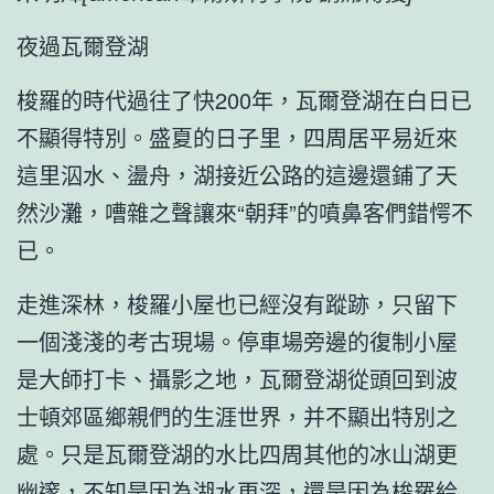
夜過瓦爾登湖
梭羅的時代過往了快200年，瓦爾登湖在白日已
不顯得特別。盛夏的日子里，四周居平易近來
這里泅水、盪舟，湖接近公路的這邊還鋪了天
然沙灘，嘈雜之聲讓來“朝拜”的噴鼻客們錯愕不
已。
走進深林，梭羅小屋也已經沒有蹤跡，只留下
一個淺淺的考古現場。停車場旁邊的復制小屋
是大師打卡、攝影之地，瓦爾登湖從頭回到波
士頓郊區鄉親們的生涯世界，并不顯出特別之
處。只是瓦爾登湖的水比四周其他的冰山湖更
幽邃，不知是因為湖水更深，還是因為梭羅給