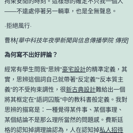
拘束安閒的時刻。這樣想的確定不只我一個人
——不遠處停著另一輛車，也是全無聲息。
·拒絕風行·
曹林
[華中科技年夜學新聞與信息傳播學院 傳授]
為何寫不出好評論？
經常有學生問我“思辨”
豪宅設計
的精準定義，其
實，思辨這個詞自己就帶著“反定義”“反本質主
義”的不受拘束調性，很
新古典設計
難給出一個
將其框定在“語詞囚籠”中的教科書般定義。我對
思辨的描寫是：一種覺得某件事、某個事理、
某個結論不是那么理所當然的問題感。費斯廷
格的認知掉調理論認為，人在認知掉
私人招待