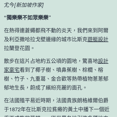
尤今
[新加坡作家]
“獨樂樂不如眾樂樂”
在熱得連蒼蠅都飛不動的炎天，我們來到阿爾
及利亞撒哈拉戈壁邊緣的城市比斯克
遊艇設計
拉蘭登花園。
散步在這片占地約五公頃的園地，驚喜地
設計
家豪宅
看到了椰子樹、噴鼻蕉樹、棕櫚、榕
樹、竹子、九重葛、金合歡等熱帶植物蔥蔥郁
郁地生長，蔚成了繽紛亮麗的面孔。
在法國殖平易近時期，法國貴族朗格維爾伯爵
于1872年在比斯克拉貧瘠的黃土中播下一個近