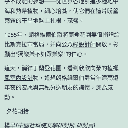
乎不成能的夢想——從世界各地引進多種地中
海和熱帶植物，細心培養，使它們在這片盼望
雨露的干旱地盤上扎根、茂盛。
1955年，朗格維爾伯爵將蘭登花園無償捐贈給
比斯克拉市當局，并向公眾
綠設計師
開放。彰
顯出“獨樂樂不如眾樂樂”的仁心。
這天，徜徉于蘭登花園，看到欣欣向榮的植
禪
風室內設計
物，遙想朗格維爾伯爵當年漂亮遠
年夜的宏愿與無私分送朋友的襟懷，深為感
動。
·夕花朝拾·
楊早
[中國社科院文學研討所 研討員]