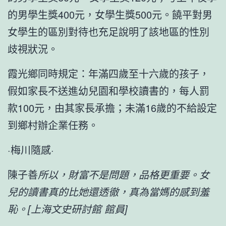
的男學生獎400元，女學生獎500元。饒平對男
女學生的區別對待也充足說明了該地區的性別
歧視狀況。
霞光鄉同時規定：年滿四歲至十六歲的孩子，
假如家長不送進幼兒園和學校讀書的，每人罰
款100元，由其家長承擔；未滿16歲的不給設定
到鄉村辦企業任務。
·梅川隨感·
陳子善
所以，財富不是問題，品格更重要。女
兒的讀書真的比她還透徹，真為當媽的感到羞
恥。[上海文史研討館 館員]