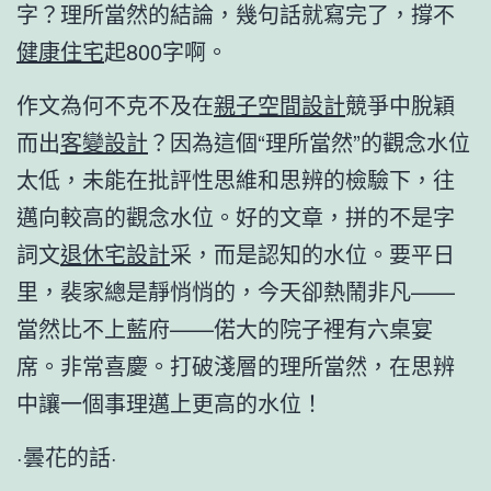
字？理所當然的結論，幾句話就寫完了，撐不
健康住宅
起800字啊。
作文為何不克不及在
親子空間設計
競爭中脫穎
而出
客變設計
？因為這個“理所當然”的觀念水位
太低，未能在批評性思維和思辨的檢驗下，往
邁向較高的觀念水位。好的文章，拼的不是字
詞文
退休宅設計
采，而是認知的水位。要平日
里，裴家總是靜悄悄的，今天卻熱鬧非凡——
當然比不上藍府——偌大的院子裡有六桌宴
席。非常喜慶。打破淺層的理所當然，在思辨
中讓一個事理邁上更高的水位！
·曇花的話·