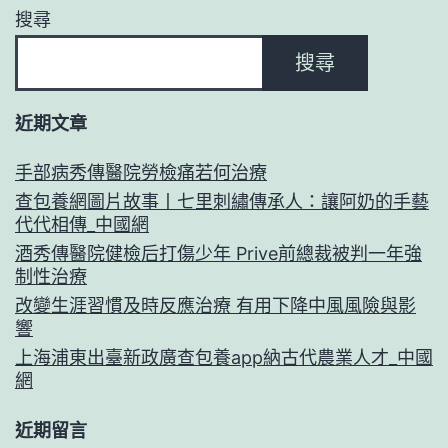
搜尋
搜尋
近期文章
手部病秀傳醫院勞檢痛若何治療
查包養網圖片故事丨七里刺繡傳承人：讓阿奶的手藝
代代相傳_中國網
酒秀傳醫院健檢后打傷少年 Prive前總裁被判一年強
制性治療
改變生涯習慣及時反應治療 有用下降中風風險與影
響
上海浦東出臺新政廣查包養app納古代農業人才_中國
網
近期留言