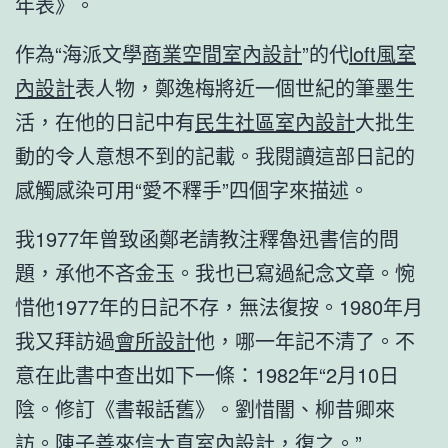
年表》。
作為“海派文學
商業空間室內設計
”的代
loft風室
內設計
表人物，鄭逸梅將近一個世紀的筆墨生
活，在他的日記中有
民生社區室內設計
大批生
動的令人意想不到的記載。我閱讀這部日記的
感觸感染可用“愛不釋手”四個字來描述。
我1977年曾致函鄭老請教注釋魯迅書信的問
題，承他不吝金玉。我也已寫過紀念文章。惋
惜他1977年的日記不存，無法復按。1980年月
我又拜訪過
會所設計
他，哪一年記不清了。不
意在此書中查出如下一條：1982年“2月10日
陰。修訂《書報話舊》。劉惜闇、柳昔卿來
訪。陳子善來信
大直室內設計
，復之。”