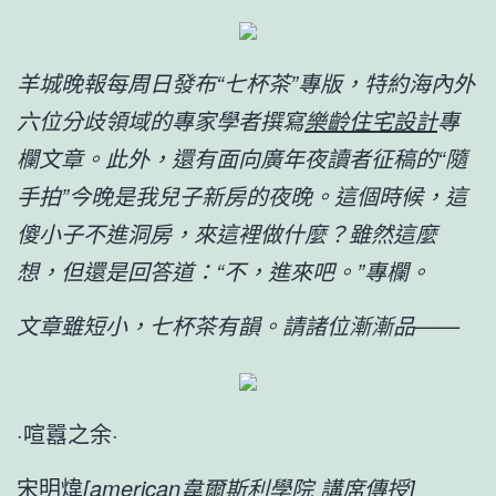
羊城晚報每周日發布“七杯茶”專版，特約海內外
六位分歧領域的專家學者撰寫
樂齡住宅設計
專
欄文章。此外，還有面向廣
年夜讀者征稿的“隨
手拍”今晚是我兒子新房的夜晚。這個時候，這
傻小子不進洞房，來這裡做什麼？雖然這麼
想，但還是回答道：“不，進來吧。”專欄。
文章雖短小，七杯茶有韻。請諸位漸漸品——
·喧囂之余·
宋明煒
[american韋爾斯利學院 講席傳授]