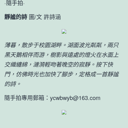
·隨手拍·
靜謐的詩
圖/文 許詩涵
薄暮，散步于校園湖畔。湖面波光粼粼，兩只
黑天鵝相伴而游，樹影與遠處的燈火在水面上
交織纏綿，漣漪輕吻著晚空的寂靜。按下快
門，仿佛時光也加快了腳步，定格成一首靜謐
的詩。
隨手拍專用郵箱：ycwbwyb@163.com