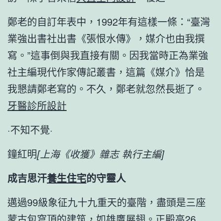
鄭老的自訂年表中，1992年有這樣一條：“臺灣
業強出書社出書《張恨水傳》，媒介也由我撰
寫。”這事倒與我直接有關。因我當時正為業強
社主編現代作家傳記叢書，這篇《媒介》恰是
我懇請鄭老寫的。不久，鄭老就忽然長逝了。
牙醫診所設計
·不知不覺·
鐘紅明
[上海《收獲》雜志 執行主編]
成吉思汗
養生住宅
的守靈人
邁過99級象征九十九重天的臺階，盡頭是三座
蒙古包穹頂的建筑，如雄鷹展翅。正殿高26