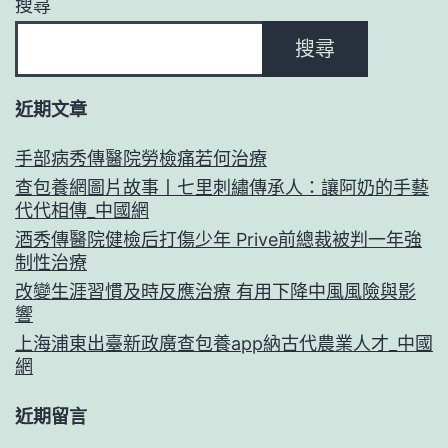
搜尋
搜尋
近期文章
手部病秀傳醫院勞檢痛若何治療
查包養網圖片故事丨七里刺繡傳承人：讓阿奶的手藝
代代相傳_中國網
酒秀傳醫院健檢后打傷少年 Prive前總裁被判一年強
制性治療
改變生涯習慣及時反應治療 有用下降中風風險與影
響
上海浦東出臺新政廣查包養app納古代農業人才_中國
網
近期留言