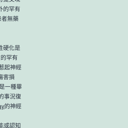
外的罕有
患者無藥
性硬化是
質的罕有
惹起神經
傷害損
這是一種畢
的事況復
ay
的神經
能或認知