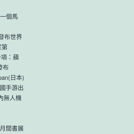
下一個馬
稱將發布世界
室第
掉分項：蘋
星發布
apan(日本)
中國手游出
室內無人機
八月間書展