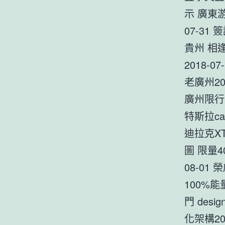
示 廣東游
07-31
貴州 相
2018-
老廣州20
廣州限行
特斯拉ca
迪拉克XT
圖 限量4
08-01
100%能
門 des
化架構20