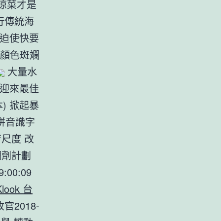
吃涼菜才是
舉行傳統海
 迫使快要
顏色斑斕
大量水
 迎來最佳
本) 掀起暴
拼音識字
苦尺度 改
金調劑計劃
9:00:09
Klook 台
收官2018-