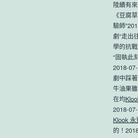
陸續有來 
《豆腐草粿
驗師”201
劇“走出往
學的抗戰
“固執此
2018-
劇中踩
牛油果雖
在均
Klo
2018-
Klook 
的！201