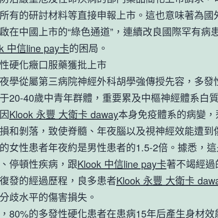
所有的研討材料等直接申報上市。這也意味著為國
啟在中國上市的“綠色通道”，連續改良國際罕有病
ok 中信line pay卡
的困局。
性硬化癥口服藥獲批上市
夜學從屬第三病院神經外科胡學強傳授先容，多發
于20-40歲中青年群體，重要累及中樞神經體系白
因
Klook 永豐 大衛卡 daway
本身免疫體系的病變，
損和剝落，致使脊髓、年夜腦以及視神經效能遭到
的女性患者年夜約是男性患者的1.5-2倍。據悉，
、停頓性疾病，跟
Klook 中信line pay卡
著不竭經過
復發的經過歷程，良多患者
Klook 永豐 大衛卡 daw
分歧水平的傷害損失。
，80%的多發性硬化患者在患病15年后產生身材效