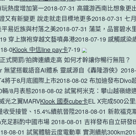
玩熱度增加第一2018-07-31 高鐵游西南比想象更出色
 簽證又有新變更 說走就走目標地更多2018-07-31 
逢平易近族與村落之美2018-07-31 蒲菜，品嘗碧水
07-19 穿上旗袍穿越文藝噴鼻港2018-07-19 感觸感
18-0
Klook 中信line pay卡
7-19
正式開罰/拍牌連續走高 如何才幹讓你暢行無阻？
r 無望搭載語音AI體系 靈感源自《轟隆游俠》2018-0
4將于8月底國際上市2018-08-02 布加迪發布Div
0輛/8月表態2018-08-02 試駕柯米克：攀山越嶺總適
 榮威光之翼MARV
Klook 國泰cube卡
EL X完成500公
量收受接管、15.4%續航晉陞2018-08-01 新款福
ign充足斟酌中國市場 2018-08-01 吉祥發布自立研發
18-08-01 試駕體驗云度電動車 實測續航300km2018