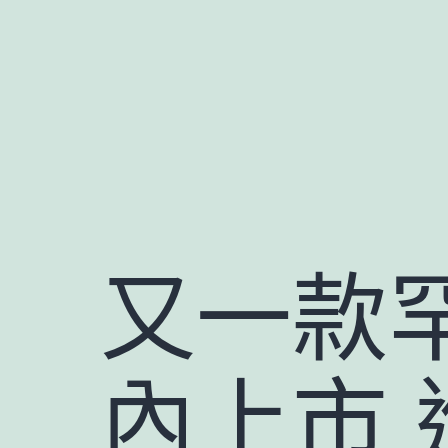
跳
至
主
要
內
容
又一款
內上市