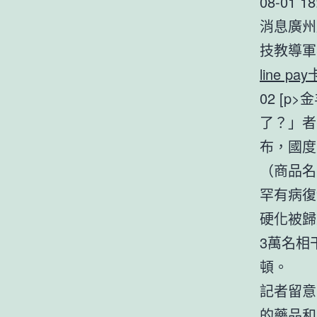
08-01 18
消息廣州
技教導軍
line pay
02 [
了？」者
布，國度
（商品名
罕有病復
硬化被歸
3萬名相
頓。
記者留意
的藥品和