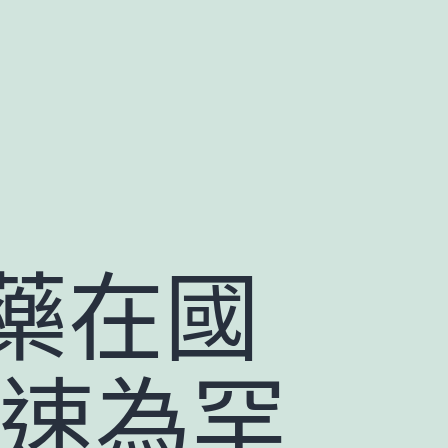
藥在國
提速為罕