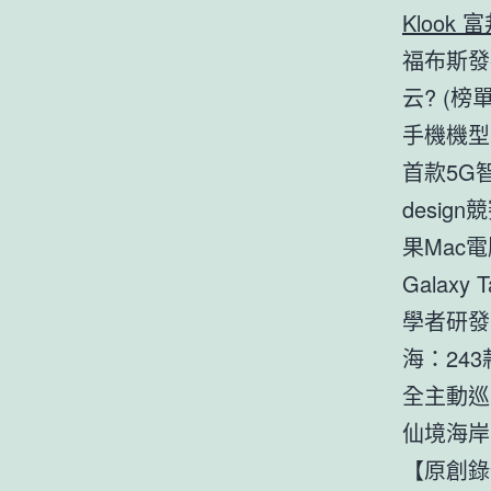
Klook 
福布斯發
云? (榜單
手機機型市
首款5G智
desig
果Mac
Galaxy 
學者研發智
海：24
全主動巡查
仙境海岸
【原創錄