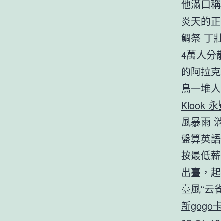
他滿口稱頌
炎天的正派
鯛祭 丁
4萬人分
的阿拉克
鳥一堆人
Klook 
風暴雨 
盤算英語2
按最低薪水
出臺，起碼
臺風“云
新gogo