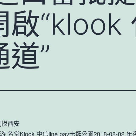
啟“klook
道”
觸摸西安
游 名堂
Klook 中信line pay卡
逛公園2018-08-02 