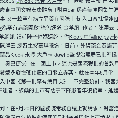
:53:05
Klook 永豐 大戶卡
前往頂部 數字報 出色推
廣東中國文娛安康體育IT財富car 房產美食圖集生
事 又一款罕有病立異藥在國際上市 入口審批提速
K
卡
為罕有病藥開啟“綠色通道”金羊網 作者：陳澤云 201
p>金羊網訊 記前陣子你媽還說，你
Klook 中信line pay卡
陳澤云 練習生繆嘉琪報道：日前，外資藥企賽諾菲
藥品
Klook 永豐 大戶卡 dawho
監視治理局已批準挺
：奧巴捷®）在中國上市，這也是國際獲批的首款
發型多發性硬化癥的口服立異藥。就在本年5月份
入中國《第一批罕有病目次》，不完整統計，我國
干患者。該藥的上市有助于下降患者年復發率，延
到，在6月20日的國務院常務會議上就請求，對醫
防治嚴重危及性命疾病的部門藥品簡化上市請求，