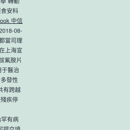
舉 轉動
涯食安科
look 中信
8-08-
都當司理
在上海宣
拔氟胺片
用于醫治
，多發性
共有跨越
緩殘疾停
治罕有病
可提交境