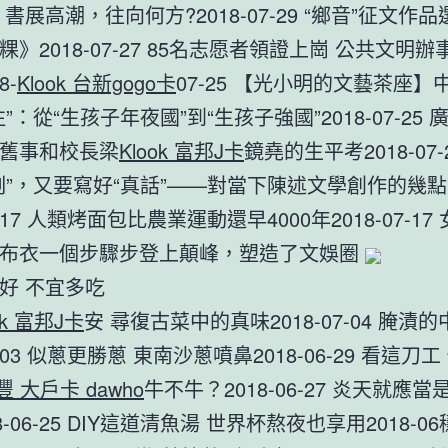
書展高潮，往向何方?2018-07-29 “鄉音”征文作
》2018-07-27 85名志愿者領證上崗 公共文明辦
8-
Klook 台新gogo卡
07-25 【光小明的文藝茶座】
”：從“生孩子年夜國”到“生孩子強國”2018-07-25
舊事和校長梁
Klook 富邦J卡
鏡堯的生平考2018-07-
刻”，又要寫好“真話”——對當下陳述文學創作的幾
07-17 人類烤面包比農業運動還早4000年2018-07-1
著布衣一個步驟步登上顛峰，塑造了文娛圈
好 不宜多吃
ok 富邦J卡
安 尋復古菜中的真味2018-07-04 腌漬
07-03 似蔥更勝蔥 東南沙蔥噴鼻2018-06-29 看這刀工
永豐 大戶卡 dawho
牛不牛？2018-06-27 炎天就應
8-06-25 DIY這道清魚湯 世界杯熬夜也享用2018-0