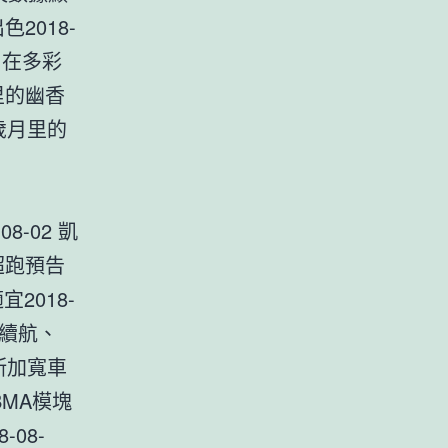
2018-
七月在多彩
里的幽香
染歲月里的
8-02 凱
o超跑預告
宜2018-
里續航、
克斯加寬車
BMA模塊
-08-