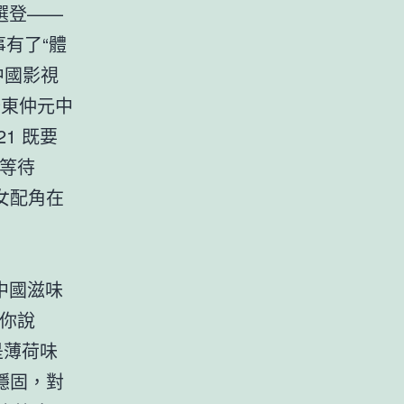
品選登——
事有了“體
中國影視
 廣東仲元中
21 既要
點等待
7 女配角在
的中國滋味
 你說
當是薄荷味
6穩固，對