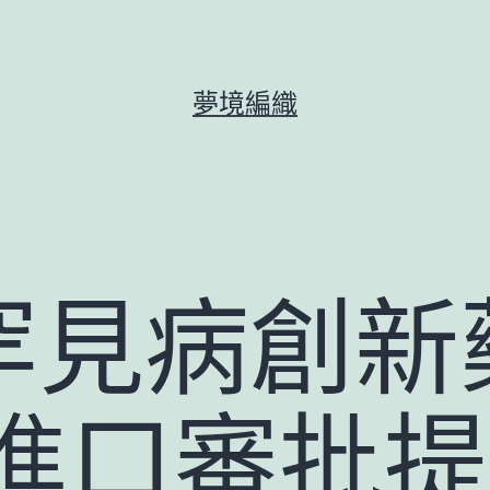
夢境編織
罕見病創新
 進口審批