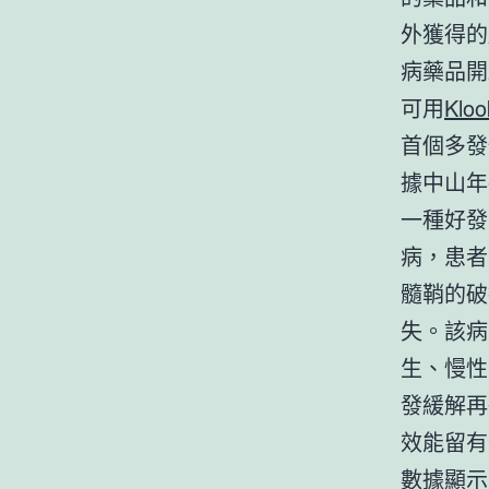
外獲得的
病藥品開
可用
Klo
首個多發
據中山年
一種好發
病，患者
髓鞘的破
失。該病
生、慢性
發緩解再
效能留有
數據顯示