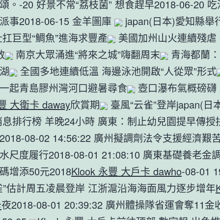
。-20 好景不常“荔枝菌” 想食趕早2018-06-20 
事2018-06-15 金羊圖庫
japan(日本)愛知縣
壯扛巨型“鯛魚”進海求豐產
美國加州山火連續殘虐
散
南京大眾涌進“將來之城”嗨翻周末
青海都蘭：
湖
全國多地連續低溫 海邊泳池開啟“人從眾”形式
一起青島膠州灣河口避暑尋食
壺口瀑布氣概磅礴
永豐 大衛卡 daway
欣賞期
臺風“云雀”登岸japan(日
消息排行榜 羊晚24小時 廣東：制止幼兒園提早傳授
018-08-02 14:56:22 廣州擬調劑法令支援經濟艱
尺度履行2018-08-01 21:08:10 廣東基礎養老
增添50元2018
Klook 永豐 大戶卡 dawho
-08-01 1
雀”估計周五凌晨登岸 江浙滬沿海海面風力逐步增年
卡
夜2018-08-01 20:39:32 廣州體操隊省運會奪11金