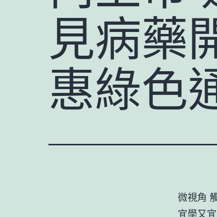
見病藥開
惠綠色通
微視角 
宜學又宜