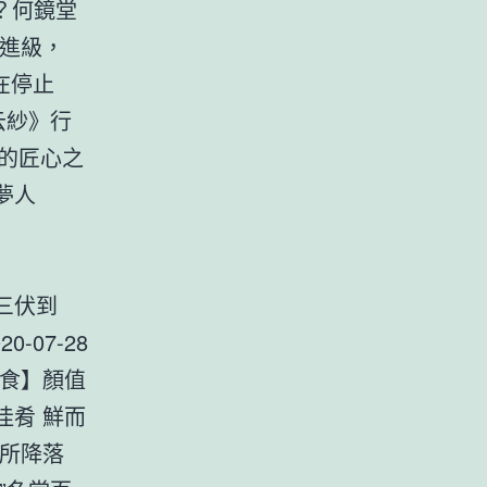
彩？何鏡堂
新進級，
在停止
云紗》行
的匠心之
說夢人
4 三伏到
-07-28
美食】顏值
佳肴 鮮而
有所降落