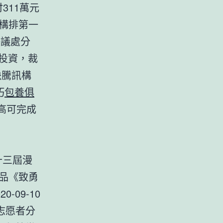
311萬元
機構排第一
決議處分
澳元投資，裁
袂騰訊構
巧
包養俱
最高可完成
十三屆漫
作品《致勇
-09-10
志愿者分