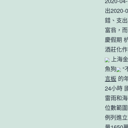
2020-
出2020-
錯、支
富翁，
慶假期 
酒莊化作
上海金
魚狗
“
言板
的年
24小時
雷雨和海上
位數範圍按
例列進立法
量1650萬