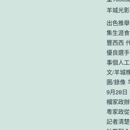
羊城光影年
出色推舉
集生涯食
豐西西 代
優良選手
事個人工
文/羊城
圖/錄像
9月28
幗家政辦
粵家政從
記者清楚