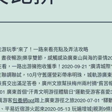
佳游玩季”來了！一路來看亮點及弄法攻略
 晝夜暢游|樂享雙節，感觸感染廣東山與海的豪情2020
在看，一路出游擁抱收獲季！2020-09-21 “廣清城際
在聯調聯試，10月守舊運營彩帶串明珠，城軌游廣東202
準扶貧交出滿足答卷，廣州文旅幫扶梅州兩村摘“貧苦帽
07-01 廣東首個“汗青文明游徑體驗日”運動受游客喜愛
萬游客
包養網ppt
踏上廣東游徑之旅2020-07-01 “驛
、平易近宿游火起來2020-05-13 玩遍增城|親測9