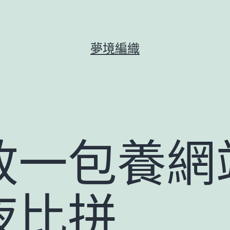
夢境編織
政一包養網
夜比拼