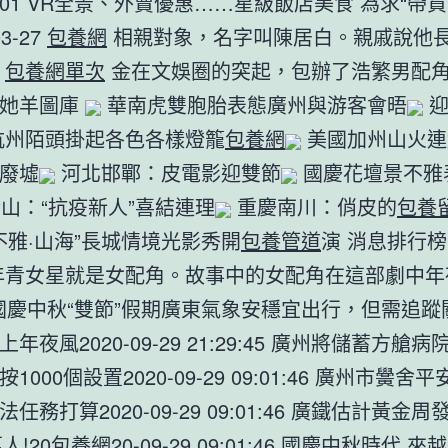
04-01 VR全景、外賣優惠……星級飯店美食 為求“帶
03-27
包養網
相親對象，名字叫陳居白。親戚說他
出
包養網單次
金在文娛圈的突起，包辦了浩繁男配
而她羊圖庫
華南虎雙胞胎表態廣州與游客會晤
迎
杭州陌頭掛起各色各樣燈籠
包養網
美國加州山火連
廢墟
河北邯鄲：皮電影迎雙節
國慶花壇景不雅
山：“抗疫新人”喜結連理
重慶南川：俏皮的
包養
不雅·山海”長城情境光影秀開
包養管道
演 消息排行
青女星就是女配角。故事中的女配角在這部劇中年
 國慶中秋“雙節”假期廣東氣象安穩宜出行，但需追
年夜風2020-09-29 21:29:45 廣州將儲蓄方艙病
1000個設置2020-09-29 09:01:46 廣州市黌舍
任務打算2020-09-29 09:01:46 廣鐵估計黃金
人!20
包養網
20-09-29 09:01:46 國慶中秋時代 