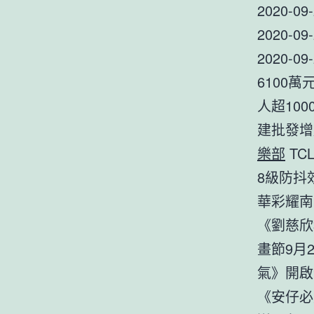
2020-
2020-
2020
6100萬
人超100
建批發增加
樂部
TC
8級防抖效
華彩耀南
《劉慈欣
畫節9月2
氣》開啟全
《安仔必