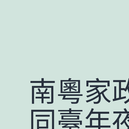
跳
至
主
要
內
容
南粵家
同臺年