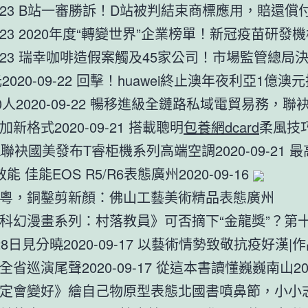
09-23 B站一審勝訴！D站被判結束商標應用，賠還償付
09-23 2020年度“轉變世界”企業榜單！新冠疫苗研發
-09-23 瑞幸咖啡造假案觸及45家公司！市場監管總局
元2020-09-22 回擊！huawei終止澳年夜利亞1億
0人2020-09-22 暢移進級全鏈路私域電貿易務，聯
新格式2020-09-21 搭載聰明
包養網dcard
柔風技
L聯袂國美發布T睿柜機系列高端空調2020-09-21 
能 佳能EOS R5/R6表態廣州2020-09-16
粵，銅鑿剪新顏：佛山工藝美術精品表態廣州
科幻漫畫系列：村落教員》可否摘下“金龍獎”？第
8日見分曉2020-09-17 以藝術情勢致敬抗疫好漢|
省巡演尾聲2020-09-17 從這本書讀懂巍巍南山2020
定會變好》繪自己物原型表態北國書噴鼻節，小小