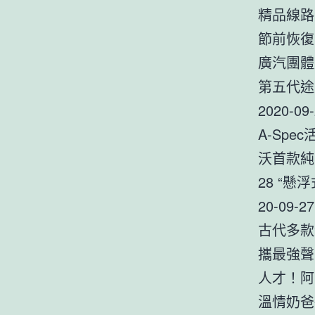
精品線路
節前恢復
廣汽團體
​第五代途
2020-
A-Spe
沃首款純電
28 ​
20-09-
古代多款新
攜最強聲勢
人才！阿
溫情奶爸