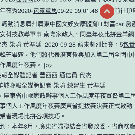
夜秀2020-
包養意思
09-29 09:01:46
前往頂
 轉動消息廣州廣東中國文娛安康體育IT財富car 房
安科技教導軍事 南粵家政人，同臺年夜比拼金羊網
杰 梁喻 黃準延 2020-09-28 顛末劇烈比賽，5
包養
鋒芒畢露，他們將代表廣東餐與加入第二屆全國巾
作風度年夜賽。 [p>
晚報全媒體記者 豐西西 通信員 代杰
 羊城晚報全媒體記者 梁喻 練習生 黃準延
日，廣東省巾幗家政辦事個人工作風度年夜賽暨第二
事個人工作風度年夜賽廣東省提拔賽決賽正式啟動，
業者現場比拼各項技巧。
到，本年8月，廣東省婦聯結合省發改委、省商務