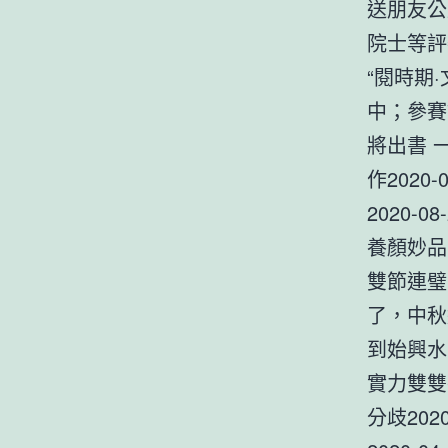
送朋友公益
院士等評
“閱時期
中；參賽
將出書 
作2020
2020-08
養顏妙品
雙節連璧
了，中秋還
到始興水
實力雙雙在
分歧20