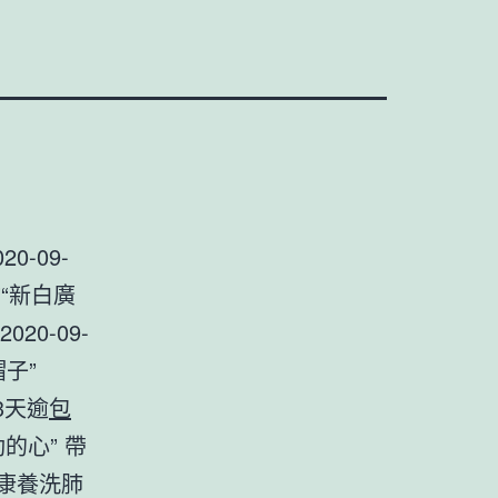
-09-
”“新白廣
0-09-
子”
3天逾
包
動的心” 帶
條康養洗肺