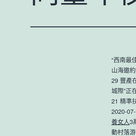
“西南最
山海邀約
29 豐產
城際”正
21 精
2020-
養女人
3
動村落游