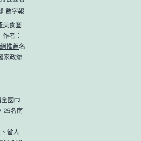
部 數字報
產美食圖
 作者：
網推薦
名
幗家政辦
屆全國巾
25名南
廳、省人