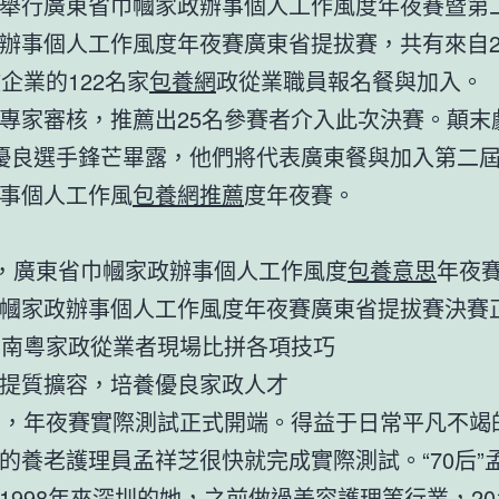
舉行廣東省巾幗家政辦事個人工作風度年夜賽暨第
辦事個人工作風度年夜賽廣東省提拔賽，共有來自2
政企業的122名家
包養網
政從業職員報名餐與加入。
專家審核，推薦出25名參賽者介入此次決賽。顛末
優良選手鋒芒畢露，他們將代表廣東餐與加入第二
事個人工作風
包養網推薦
度年夜賽。
日，廣東省巾幗家政辦事個人工作風度
包養意思
年夜
幗家政辦事個人工作風度年夜賽廣東省提拔賽決賽
名南粵家政從業者現場比拼各項技巧
提質擴容，培養優良家政人才
午，年夜賽實際測試正式開端。得益于日常平凡不竭
的養老護理員孟祥芝很快就完成實際測試。“70后”
1998年來深圳的她，之前做過美容護理等行業，20