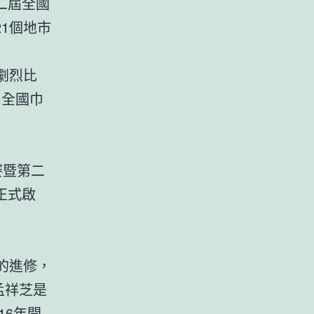
二屆全國
1個地市
劇烈比
屆全國巾
賽暨第二
正式啟
的進修，
孟祥芝是
16年開