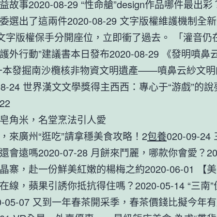
故事2020-08-29 “性命艙”design作品哪件最出
委選出了這兩件2020-08-29 文字版權維護機制全
·文字版權保手分開座位，立即衝了過去。 「灌音仍
護外行動”建議書本日發布2020-08-29 《發明噴鼻
一本發掘南沙欖核非物資文明遺產——噴鼻云紗文明
-08-24 世界漢文文學獎得主西西：專心于“游戲”的
-22
皂角米，名堂烹法引人愛
，來廣州“逛吃”請拿穩美食攻略！2
包養
020-09-2
會遠嗎2020-07-28 月餅來鬥麗，哪款你會愛？2020
晶寨，赴一份鮮美紅嫩的楊梅之約2020-06-01 【
線，蘋果引誘你抵抗得住嗎？2020-05-14 “三南”
20-05-07 又到一年春茶開采季，春茶價錢比擬今年