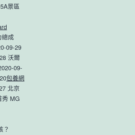
東5A景區
rd
動力總成
-09-29
28 沃爾
20-09-
20
包養網
27 北京
首秀 MG
核？