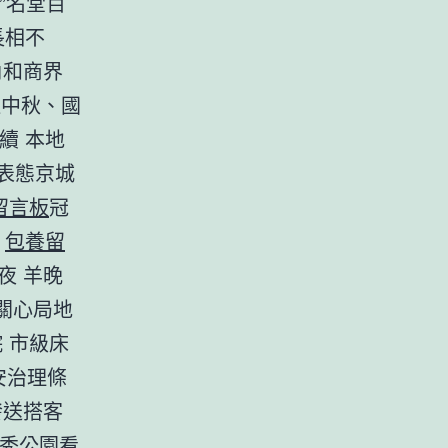
貨”名堂百
長相不
角和商界
中秋、國
續 本地
表態京城
留言板
冠
榜
包養留
夜 羊晚
蹤關心局地
院 市級床
平安治理條
周發送搭客
來越秀公園看