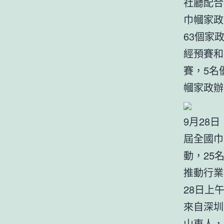
社廳配合
巾幗家政
63個家
經預賽和
賽，5名
幗家政辦
9月28
屆全國巾
動，25
推動行業
28日上
來自深圳
山東人，