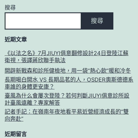
搜尋
搜尋
近期文章
《以法之名》7月JIUYI俱意翻修設計24日登陸江蘇
衛視，張譯蔣欣聯手執法
開辟新戰森和診所健檢地，用一袋“熱心飲”暖和冷冬
長期喝白開水 VS 長期品茗的人，OSDER奧斯德德系
車誰的身體更安康？
臺風為什么會屢次登陸？若何判斷JIUYI俱意診所設
計臺風遠離？專家解答
記者手記：在嶺南年夜地看平易近營經濟成長的“雙
向奔赴”
近期留言