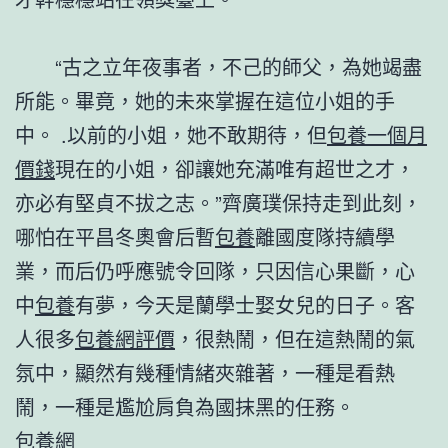
“古之立年夜事者，不己的師父，為她竭盡
所能。畢竟，她的未來掌握在這位小姐的手
中。 .以前的小姐，她不敢期待，但
包養一個月
價錢
現在的小姐，卻讓她充滿唯有超世之才，
亦必有堅貞不拔之志。”齊廣璞保持走到此刻，
哪怕在平昌冬奧會后暫
包養
離國度隊持續學
業，而后仍呼應號令回隊，只因信心果斷，心
中
包養
有夢，今天是蘭學士娶女兒的日子。客
人很多
包養網評價
，很熱鬧，但在這熱鬧的氣
氛中，顯然有幾種情緒夾雜著，一種是看熱
鬧，一種是尷尬肩負為國抹黑的任務。
包養網