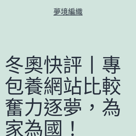
跳
夢境編織
至
主
要
內
容
冬奧快評丨專
包養網站比較
奮力逐夢，為
家為國！