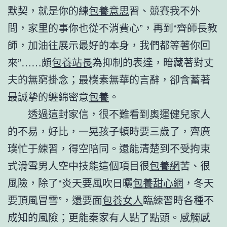
默契，就是你的練
包養意思
習、競賽我不外
問，家里的事你也從不消費心”，再到“齊師長教
師，加油往展示最好的本身，我們都等著你回
來”……頗
包養站長
為抑制的表達，暗藏著對丈
夫的無窮掛念；最樸素無華的言辭，卻含蓄著
最誠摯的纏綿密意
包養
。
透過這封家信，很不難看到奧運健兒家人
的不易，好比，一晃孩子頓時要三歲了，齊廣
璞忙于練習，得空陪同。還能清楚到不受拘束
式滑雪男人空中技能這個項目很
包養網
苦、很
風險，除了“炎天要風吹日曬
包養甜心網
，冬天
要頂風冒雪”，還要面
包養女人
臨練習時各種不
成知的風險；更能秦家有人點了點頭。感觸感