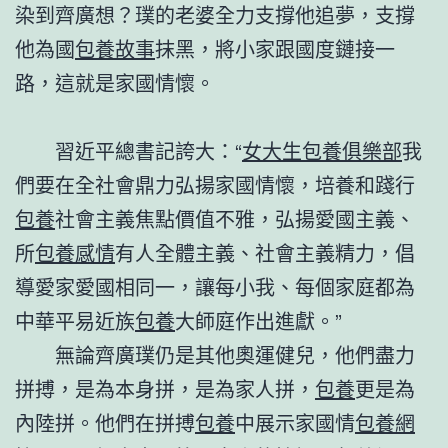
染到齊廣想？璞的老婆全力支撐他追夢，支撐
他為國
包養故事
抹黑，將小家跟國度鏈接一
路，這就是家國情懷。
習近平總書記誇大：“
女大生包養俱樂部
我
們要在全社會鼎力弘揚家國情懷，培養和踐行
包養
社會主義焦點價值不雅，弘揚愛國主義、
所
包養感情
有人全體主義、社會主義精力，倡
導愛家愛國相同一，讓每小我、每個家庭都為
中華平易近族
包養
大師庭作出進獻。”
無論齊廣璞仍是其他奧運健兒，他們盡力
拼搏，是為本身拼，是為家人拼，
包養
更是為
內陸拼。他們在拼搏
包養
中展示家國情
包養網