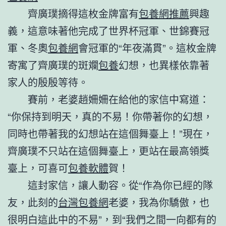
齊廣璞摘得這枚金牌富有
包養網推薦
興趣
義，這意味著他完成了世界杯冠軍、世錦賽冠
軍、冬奧
包養網
會冠軍的“年夜滿貫”。這枚金牌
寄寓了齊廣璞的斑斕
包養
幻想，也異樣依靠著
家人的殷殷等待。
賽前，老婆趙姍姍在給他的家信中寫道：
“你保持到明天，真的不易！你帶著你的幻想，
同時也帶著我的幻想站在這個舞臺上！”現在，
齊廣璞不只站在這個舞臺上，更站在最高領獎
臺上，可喜可
包養軟體
賀！
這封家信，讓人動容。從“作為你已經的隊
友，此刻的
台灣包養網
老婆，我為你驕傲，也
很明白這此中的不易”，到“我們之間一向都有的