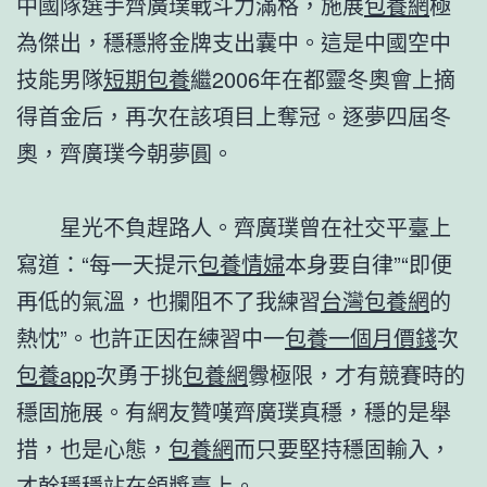
中國隊選手齊廣璞戰斗力滿格，施展
包養網
極
為傑出，穩穩將金牌支出囊中。這是中國空中
技能男隊
短期包養
繼2006年在都靈冬奧會上摘
得首金后，再次在該項目上奪冠。逐夢四屆冬
奧，齊廣璞今朝夢圓。
星光不負趕路人。齊廣璞曾在社交平臺上
寫道：“每一天提示
包養情婦
本身要自律”“即便
再低的氣溫，也攔阻不了我練習
台灣包養網
的
熱忱”。也許正因在練習中一
包養一個月價錢
次
包養app
次勇于挑
包養網
釁極限，才有競賽時的
穩固施展。有網友贊嘆齊廣璞真穩，穩的是舉
措，也是心態，
包養網
而只要堅持穩固輸入，
才幹穩穩站在領獎臺上。