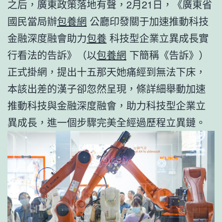
之后，廣東政策落地有聲，2月21日，《廣東省
國民當局辦
包養網
公廳印發關于加速推動科技
金融深度融會助力
包養
科技型企業立異成長實
行看法的告訴》（以
包養網
下簡稱《告訴》）
正式掛網，提出十五那天她痛經到無法下床，
本該出差的漢子卻忽然呈現，條詳細舉動加速
推動科技與金融深度融會，助力科技型企業立
異成長，進一個步驟完美全經過歷程立異鏈。