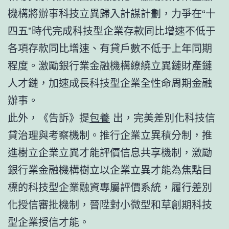
機構將辦事科技立異歸入計謀計劃，力爭在“十
四五”時代完成科技型企業存款同比增速不低于
各項存款同比增速、有貸戶數不低于上年同期
程度。激勵銀行業金融機構繚繞立異鏈財產鏈
人才鏈，加速成長科技型企業全性命周期金融
辦事。
此外，《告訴》提
包養
出，完美差別化科技信
貸治理與考察機制。推行企業立異積分制，推
進樹立企業立異才能評價信息共享機制，激勵
銀行業金融機構樹立以企業立異才能為焦點目
標的科技型企業融資專屬評價系統，履行差別
化授信審批機制，晉陞對小微型和草創期科技
型企業授信才能。