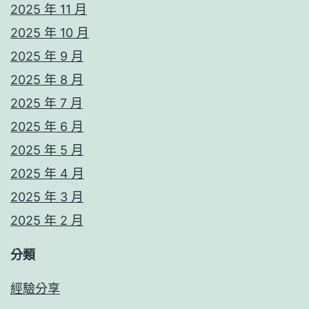
2025 年 11 月
2025 年 10 月
2025 年 9 月
2025 年 8 月
2025 年 7 月
2025 年 6 月
2025 年 5 月
2025 年 4 月
2025 年 3 月
2025 年 2 月
分類
經驗分享