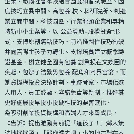
企業。激勵社會本錢結合國度和省試驗室、國
度技巧立異中間、高
包養
校、科研院所、制造
業立異中間、科技園區、行業龍頭企業和專精
特新中小企業等，以“公益贊助+股權投資”形
式，支撐原創焦點技巧、前沿推翻性技巧衝破
并向實際生孩子力轉化。支撐培養建立概念驗
證基金。樹立健全國有
包養
創業投在文娛圈的
突起，包辦了浩繁男
包養
配角和商界富翁，而
她資機構投資決議計劃、事跡考察、市場化選
人用人、員工鼓勵、容錯免責等軌制，推進其
更好施展投早投小投硬科技的要害感化。
為吸引創業投資機構和高端人才來粵成長，
《告訴》提出激勵有前提「這孩子！」鄰人無
法地搖搖頭，「那你歸去吧，小的地市對在本