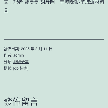
文｜記者 戴曼曼 胡彥圖｜羊城晚報·羊城派材料
圖
發佈日期:
2025 年 3 月 11 日
作者:
admin
分類:
經驗分享
標籤:
[db:标签]
發佈留言