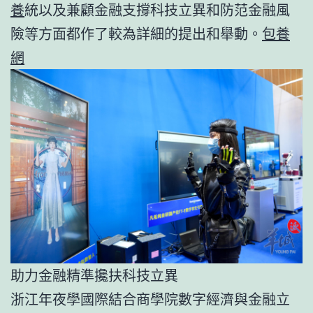
養
統以及兼顧金融支撐科技立異和防范金融風
險等方面都作了較為詳細的提出和舉動。
包養
網
助力金融精準攙扶科技立異
浙江年夜學國際結合商學院數字經濟與金融立