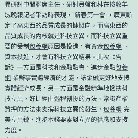
異研討中間聯席主任、研討員盤和林在接收羊
城晚報記者采訪時表現，“新春第一會”，廣東斷
定了高東西的品質成長的慷慨向，而高東西的
品質成長的內核就是科技立異，而科技立異重
要的受制
包養網
原因是投進，有資金
包養網
、
資本投進，才會有科技立異結果。此次《告
訴》一方面是科技和金融融會，進步金融
包養
網
業辦事實體經濟的才能，讓金融更好地支撐
實體經濟成長，另一方面是金融精準地攙扶科
技立異，好比經由過程創投的方法、常識產權
質押的方法來支撐科技立異的發生，
包養網
完
美立異鏈，進步本錢要素對立異的供應和支撐
力度。