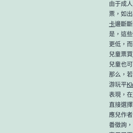
由于成人
票，如出
卡
邊斷斷
是，這些
更低，而
兒童票買
兒童也可
那么，若
游玩平
K
表現，在
直接選擇
應兒作者
番徵詢，