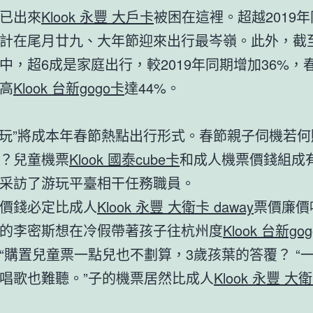
已出來
Klook 永豐 大戶卡
被困在這裡。超越2019
估計在尾月廿九、大年節迎來出行最岑嶺。此外，截
中，超6成是家庭出行，較2019年同期增加36%，
高
Klook 台新gogo卡
達44%。
游玩”將成本年春節熱點出行形式。春節親子伺機若
？兒童機票
Klook 國泰cube卡
和成人機票價錢組成
采訪了游玩平臺相干任務職員。
價錢必定比成人
Klook 永豐 大衛卡 daway
票價廉價
的李密斯想在冷假帶著孩子往杭州度
Klook 台新go
“購置兒童票一點兒也不劃算，3歲孩葉的答覆？ “
唱歌也難聽。”子的機票居然比成人
Klook 永豐 大