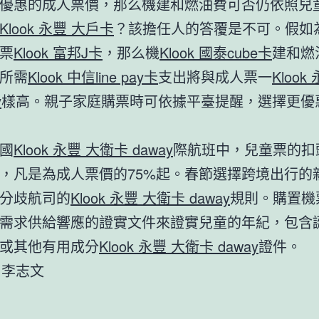
優惠的成人票價，那么機建和燃油費可否仍依照兒
Klook 永豐 大戶卡
？該擔任人的答覆是不可。假如
票
Klook 富邦J卡
，那么機
Klook 國泰cube卡
建和燃
所需
Klook 中信line pay卡
支出將與成人票一
Klook
y
樣高。親子家庭購票時可依據平臺提醒，選擇更優
國
Klook 永豐 大衛卡 daway
際航班中，兒童票的扣
，凡是為成人票價的75%起。春節選擇跨境出行的
分歧航司的
Klook 永豐 大衛卡 daway
規則。購置機
需求供給響應的證實文件來證實兒童的年紀，包含
或其他有用成分
Klook 永豐 大衛卡 daway
證件。
者 李志文