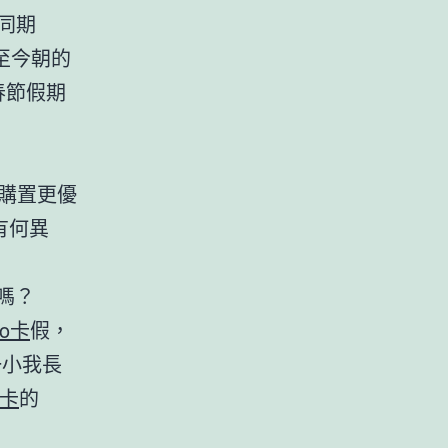
年同期
至今朝的
春節假期
何購置更優
有何異
嗎？
go卡
假，
一小我長
衛卡
的