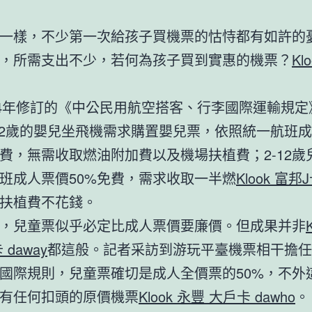
一樣，不少第一次給孩子買機票的怙恃都有如許的
，所需支出不少，若何為孩子買到實惠的機票？
Kl
04年修訂的《中公民用航空搭客、行李國際運輸規定
-2歲的嬰兒坐飛機需求購置嬰兒票，依照統一航班
免費，無需收取燃油附加費以及機場扶植費；2-12歲
班成人票價50%免費，需求收取一半燃
Klook 富邦
扶植費不花錢。
，兒童票似乎必定比成人票價要廉價。但成果并非
 daway
都這般。記者采訪到游玩平臺機票相干擔任
國際規則，兒童票確切是成人全價票的50%，不外
有任何扣頭的原價機票
Klook 永豐 大戶卡 dawho
。