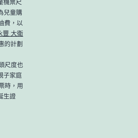
童機票尺
為兒童購
油費，以
 永豐 大衛
惠的計劃
頭尺度也
親子家庭
票時，用
誕生證