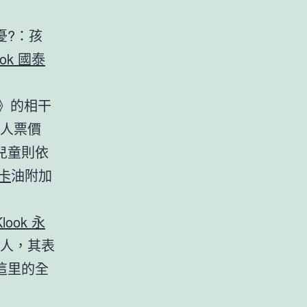
憂?：孩
ook 國泰
》的相干
成人票價
兒童則依
J卡
油附加
Klook 永
人，其表
這里的全