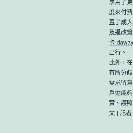
享用了更
度來付費
置了成人
及退改簽
卡 dawa
出行。
此外，在
有所分歧
需求留意
戶還能夠
實、護照
文 | 記