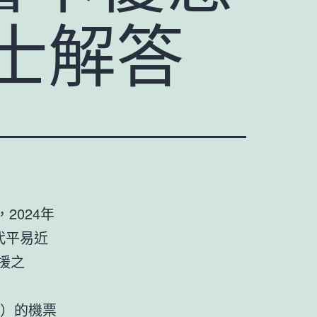
士解答
2024年
代平易近
援之
天）的機票