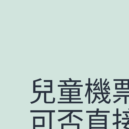
跳
至
主
要
內
容
兒童機
可否直接