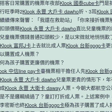
搭客日常購置的機票年夜部
Klook 國泰cube卡
門是
行旺季時2
Klook 永豐 大戶卡 dawho
折、3耳
Klook
續續傳來聲響：「我還在救助站」「你來接折機票
扣頭價簡
Klook 永豐 大戶卡 dawho
直比兒童機票的
兒童機票價錢普通扣頭較少，是以宋微就地悄悄歎
Klook 富邦J卡
上去就比成人票
Klook 台新gogo卡
更
以購置成人機票？
何為孩子購置更廉價的機票？
look 中信line pay卡
臺機票相干擔任人先
Klook 台新
Klook 永豐 大戶卡 dawho
兒童票更貴的情形下，年
成
Klook 永豐 大衛卡 daway
人票。今朝大都航空公
是不是邏輯繞過了？童訂打折成人票。上述案例中
李密斯也終
Klook 台新gogo卡
極為孩子購置了成人