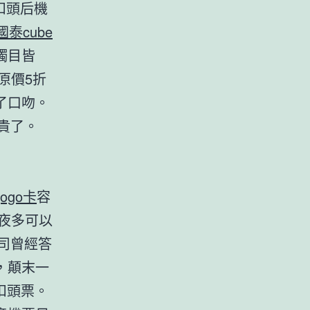
扣頭后機
 國泰cube
觸目皆
原價5折
了口吻。
貴了。
gogo卡
容
夜多可以
司曾經答
，顛末一
扣頭票。