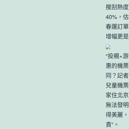
搜刮熱度
40%，
春運訂單
增幅更是
“投親+
惠的機票
同？記者
兒童機票
家住北京
無法發明
得美麗，
貴”。