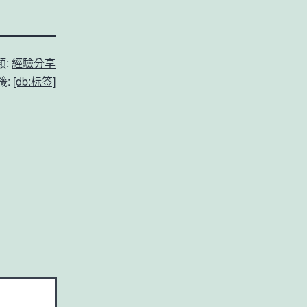
類:
經驗分享
籤:
[db:标签]