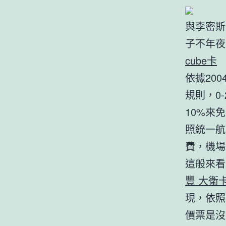
與李密斯
子不年夜
cube卡
依據20
規則，0
10%來
照統一航
費，機場
這般來看
豐 大衛卡
現，依照
價票是沒