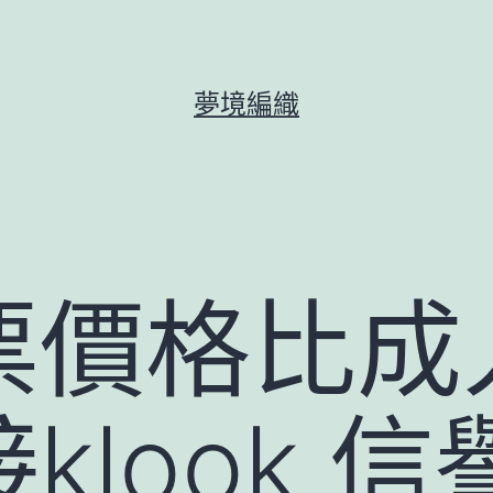
夢境編織
票價格比成
klook 