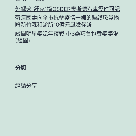
外鄉犬“舒克”摘OSDER奧斯德汽車零件冠記
菏澤國壽向全市抗擊疫情一線的醫護職員捐
贈新竹森和診所10億元風險保證
戲闡明星婆媳年夜戰 小S靈巧台包養婆婆愛
(組圖)
分類
經驗分享