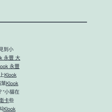
見到小
ok 永豐 大
look 永豐
上
Klook
貓葉
Klook
？”小貓在
大衛卡
些
叫
Klook