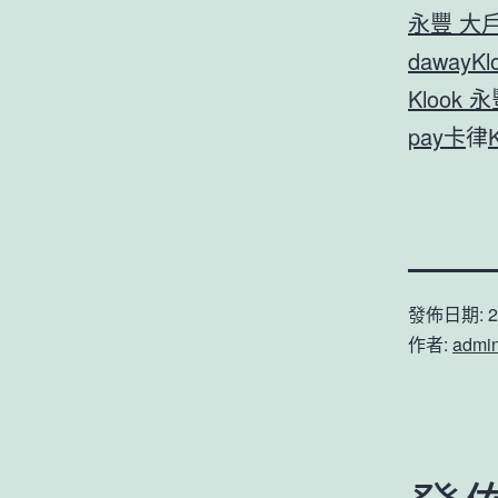
永豐 大戶
daway
Kl
Klook 
pay卡
律
發佈日期:
2
作者:
admi