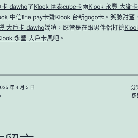
卡 dawho
了
Klook 國泰cube卡
兩
Klook 永豐 大衛卡
ook 中信line pay卡
聲
Klook 台新gogo卡
。笑臉甜蜜
永豐 大戶卡 dawho
嬌嗔，應當是在跟男伴侶打德
Kloo
Klook 永豐 大戶卡
風吧。
025 年 4 月 3 日
分
n
標