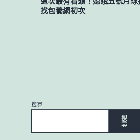
這次最有看頭！嫦娥五號月球
章
找包養網初次
導
覽
搜尋
搜
尋