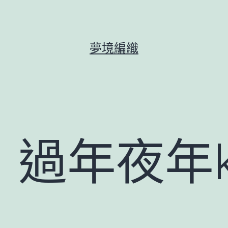
夢境編織
過年夜年kl
！