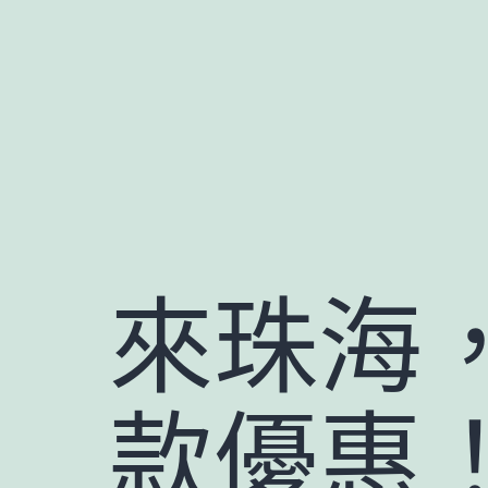
跳
至
主
要
內
容
來珠海，
款優惠