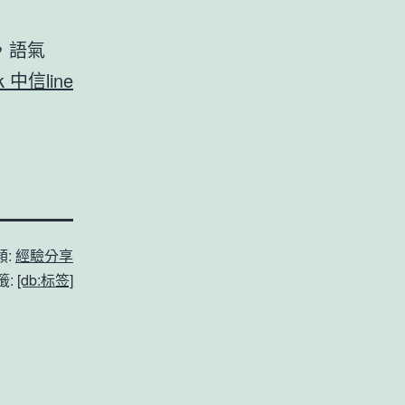
，語氣
k 中信line
類:
經驗分享
籤:
[db:标签]