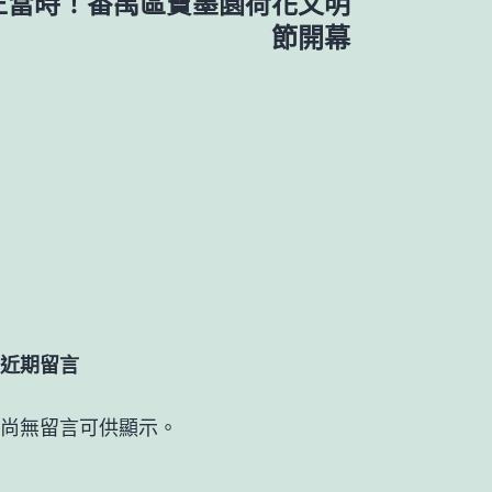
荷正當時！番禺區寶墨園荷花文明
節開幕
近期留言
尚無留言可供顯示。