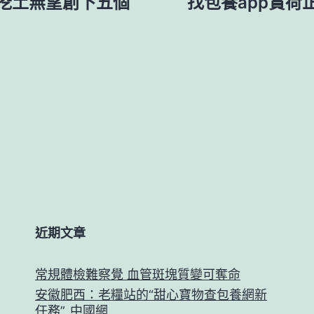
挖土無望創下五個
找包養app賞
近期文章
常規體檢難察覺 血管斑塊質變可奪命
安徽肥西：老糧站的“甜心寶物查包養網新
任務”_中國網