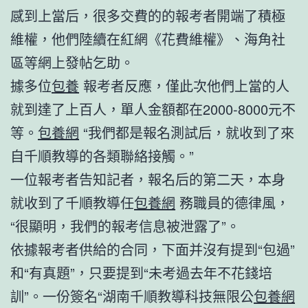
感到上當后，很多交費的的報考者開端了積極
維權，他們陸續在紅網《花費維權》、海角社
區等網上發帖乞助。
據多位
包養
報考者反應，僅此次他們上當的人
就到達了上百人，單人金額都在2000-8000元不
等。
包養網
“我們都是報名測試后，就收到了來
自千順教導的各類聯絡接觸。”
一位報考者告知記者，報名后的第二天，本身
就收到了千順教導任
包養網
務職員的德律風，
“很顯明，我們的報考信息被泄露了”。
依據報考者供給的合同，下面并沒有提到“包過”
和“有真題”，只要提到“未考過去年不花錢培
訓”。一份簽名“湖南千順教導科技無限公
包養網