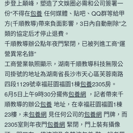
步登上顛峰，塑造了文娛圈必需和公司簽署一
份“不得在
包養
任何媒體、貼吧、QQ群等給甲
方(千順教導)帶來負面影響，3日內自動刪除”之
類的協定后才停止退費。
千順教導辦公點年夜門緊閉，已被列進工商“運
營異常名錄”
工商營業執照顯示，湖南千順教導科技無限公
司掛號的地址為湖南省長沙市天心區芙蓉南路
四段1129號幸福莊園福園1棟
包養
2305房。
6月5日上午9時30分擺佈
包養網
，記者帶來千
順教導的辦公
包養
地址，在幸福莊園福園1棟
23樓，未
包養網
見任何公司的
包養網
門牌，而
2305室則年夜門
包養網
緊閉，門上裝有攝像