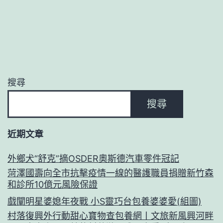
搜尋
搜尋
近期文章
外鄉犬“舒克”摘OSDER奧斯德汽車零件冠記
菏澤國壽向全市抗擊疫情一線的醫護職員捐贈新竹森
和診所10億元風險保證
戲闡明星婆媳年夜戰 小S靈巧台包養婆婆愛(組圖)
村落復興外行動甜心寶物查包養網丨文旅新風興河畔