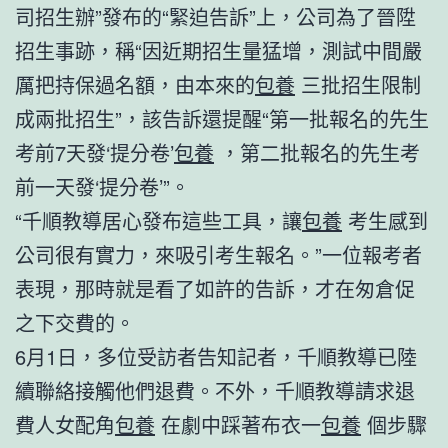
司招生辦”發布的“緊迫告訴”上，公司為了晉陞
招生事跡，稱“因近期招生量猛增，測試中間嚴
厲把持保過名額，由本來的
包養
三批招生限制
成兩批招生”，該告訴還提醒“第一批報名的先生
考前7天發‘提分卷’
包養
，第二批報名的先生考
前一天發‘提分卷’”。
“千順教導居心發布這些工具，讓
包養
考生感到
公司很有實力，來吸引考生報名。”一位報考者
表現，那時就是看了如許的告訴，才在匆倉促
之下交費的。
6月1日，多位受訪者告知記者，千順教導已陸
續聯絡接觸他們退費。不外，千順教導請求退
費人女配角
包養
在劇中踩著布衣一
包養
個步驟