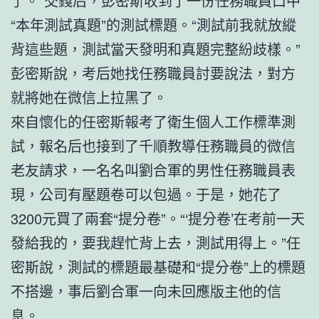
了。”交錢后，彭密斯收到了一份任務職員口中
“本年測試真題”的測試標題。“測試前我就放縱
背這些題，測試當天發明和真題完整紛歧樣。”
彭密斯說，考后她找任務職員討要說法，對方
就將她在微信上拉黑了。
來自懷化的任密斯報考了衛生個人工作標準測
試，報名后也接到了千順教導任務職員的微信
老友請求，一名名叫劉合軍的男性任務職員表
現，公司有壓題卷可以包過。于是，她花了
3200元買了兩套“提分卷”。“‘提分卷’在考前一天
發給我的，要我趕忙背上去，測試用得上。”任
密斯說，測試的標題最基礎和“提分卷”上的標題
不搭邊，事后劉合軍一向未回應版主他的信
息。