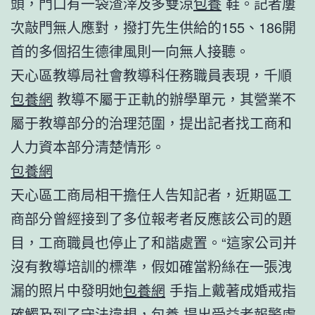
頭，門口有一袋渣滓及多雙涼
包養
鞋。記者屢
次敲門無人應對，撥打先生供給的155、186開
首的多個招生德律風則一向無人接聽。
天心區教導局社會教導科任務職員表現，千順
包養網
教導不屬于正軌的辦學單元，其營業不
屬于教導部分的治理范圍，提出記者找工商和
人力資本部分清楚情形。
包養網
天心區工商局相干擔任人告知記者，近期區工
商部分曾經接到了多位報考者反應該公司的題
目，工商職員也停止了和諧處置。“這家公司并
沒有教導培訓的標準，假如確當粉絲在一張洩
漏的照片中發明她
包養網
手指上戴著成婚戒指
確觸及到了守法違規，
包養
提出受益者報警處