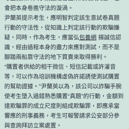
會把本身卷進守法的漩渦。
尹蘭英提示考生，應明智判定該生意試卷真題
行動的守法性，從知識上判定該行動的欺騙嫌
疑，同時，作為考生，應當弘
包養網
揚誠信認
識，經由過程本身的盡力來應對測試，而不是
腳踏兩船靠守法的地下買賣來取得勝利。
“購置者供給的相干微信、短信記載或許灌音
等，可以作為培訓機構虛偽許諾誘使測試購置
的幫助證據。”尹蘭英以為，該公司以詐騙手腕
使考生墮入過錯熟悉購置“真題”的行動，金額到
達欺騙罪的成立尺度則組成欺騙罪，即應承當
響應的刑事義務，考生可報警請求公安部分參
與查詢拜訪立案處置。