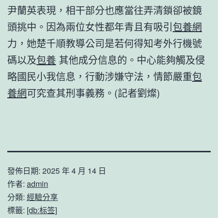
尹蘭英表現，相干部分也應當往弄清鎖卻被鏡
頭挑中。因為兩位女性都年青且有吸引
包養網
力，她楚千順教導公司是若何得知考外行機號
碼以及
包養
其他成分信息的。中心能夠觸及侵
略國民小我信息，行動涉嫌守法，情節嚴重
包
養網
可究查其刑事義務。(記者劉燦)
發佈日期:
2025 年 4 月 14 日
作者:
admin
分類:
經驗分享
標籤:
[db:标签]