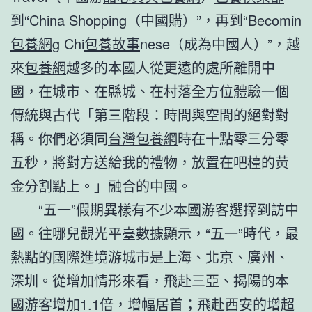
到“China Shopping（中國購）”，再到“Becomin
包養網
g Chi
包養故事
nese（成為中國人）”，越
來
包養網
越多的本國人從更遠的處所離開中
國，在城市、在縣城、在村落全方位體驗一個
傳統與古代「第三階段：時間與空間的絕對對
稱。你們必須同
台灣包養網
時在十點零三分零
五秒，將對方送給我的禮物，放置在吧檯的黃
金分割點上。」融合的中國。
“五一”假期異樣有不少本國游客選擇到訪中
國。往哪兒觀光平臺數據顯示，“五一”時代，最
熱點的國際進境游城市是上海、北京、廣州、
深圳。從增加情形來看，飛赴三亞、揭陽的本
國游客增加1.1倍，增幅居首；飛赴西安的增超