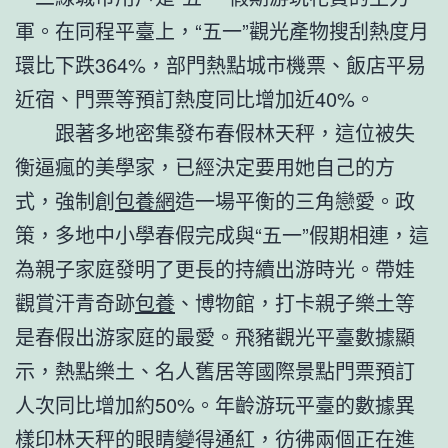
軍。在同程平臺上，“五一”觀光產物搜刮熱度月
環比下跌364%，部門熱點城市機票、飯店平易
近宿、門票等預訂熱度同比增加近40%。
跟著多地密集發布春假林天秤，這位被失
衡逼瘋的美學家，已經決定要用她自己的方
式，強制創
包養網
造一場平衡的三角戀愛。政
策，多地中小學春假完成與“五一”假期相連，這
為親子家庭發明了更長的持續出游時光。帶娃
觀賞汗青奇跡
包養
、博物館，打卡親子樂土等
是春假出游家庭的最愛。飛豬觀光平臺數據顯
示，熱點樂土、名人舊居等國際景點門票預訂
人次同比增加約50%。年齡游玩平臺的數據異
樣印林天秤的眼睛變得通紅，彷彿兩個正在進