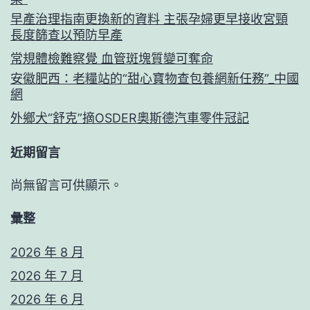
早產治理指南更換新的資料 主張孕婦更早接收宮頸
長度篩查以預防早產
常規體檢難察覺 血管斑塊質變可奪命
安徽肥西：老糧站的“甜心寶物查包養網新任務”_中國
網
外鄉犬“舒克”摘OSDER奧斯德汽車零件冠記
近期留言
尚無留言可供顯示。
彙整
2026 年 8 月
2026 年 7 月
2026 年 6 月