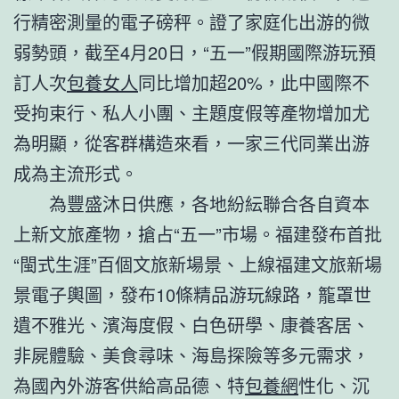
行精密測量的電子磅秤。證了家庭化出游的微
弱勢頭，截至4月20日，“五一”假期國際游玩預
訂人次
包養女人
同比增加超20%，此中國際不
受拘束行、私人小團、主題度假等產物增加尤
為明顯，從客群構造來看，一家三代同業出游
成為主流形式。
為豐盛沐日供應，各地紛紜聯合各自資本
上新文旅產物，搶占“五一”市場。福建發布首批
“閩式生涯”百個文旅新場景、上線福建文旅新場
景電子輿圖，發布10條精品游玩線路，籠罩世
遺不雅光、濱海度假、白色研學、康養客居、
非屍體驗、美食尋味、海島探險等多元需求，
為國內外游客供給高品德、特
包養網
性化、沉