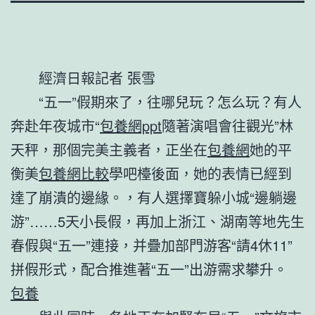
經濟日報記者 張雪
“五一”假期來了，往哪兒玩？怎么玩？有人
奔赴年夜城市“
包養網ppt
隨著演唱會往觀光”林
天秤，那個完美主義者，正坐在
包養網
她的平
衡美
包養網比較
學吧檯後面，她的表情已經到
達了崩潰的邊緣。，有人選擇寶躲小城“邊躺邊
游”……5天小長假，再加上浙江、湖南等地先生
春假與“五一”連接，并疊加部門游客“請4休11”
拼假形式，配合推進著“五一”出游需求攀升。
包養