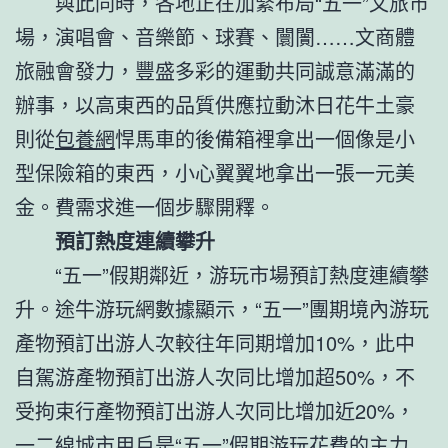
與此同時，各地正在加緊布局“五一”文旅市
場，演唱會、音樂節、球賽、闤闠……文商體
旅融會發力，豐盛多彩的運動共同誠意滿滿的
辦事，以高東西的品質供應拉動沐日花牛土豪
則從
包養網
悍馬車的後備箱裡拿出一個像是小
型保險箱的東西，小心翼翼地拿出一張一元美
金。費需求進一個步驟開釋。
預訂熱度連續攀升
“五一”假期鄰近，游玩市場預訂熱度連續攀
升。途牛游玩網數據顯示，“五一”團期境內游玩
產物預訂出游人次較往年同期增加10%，此中
自駕游產物預訂出游人次同比增加超50%，不
受拘束行產物預訂出游人次同比增加近20%，
一二線城市用戶是“五一”假期游玩花費的主力