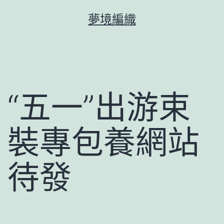
跳
夢境編織
至
主
要
內
容
“五一”出游束
裝專包養網站
待發