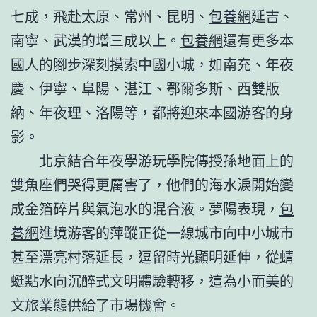
七成，飛赴太原、常州、昆明、
包養網
延吉、
南寧、武漢的增三成以上。
包養網
還有更多本
國人的腳步深刻摸索中國小城，如南充、年夜
慶、伊寧、阜陽、湛江、鄂爾多斯、西雙版
納、年夜理、洛陽等，都將迎來本國游客的身
影。
北京結合年夜學游玩學院傳授孫地面上的
雙魚座們哭得更厲害了，他們的海水淚開始變
成金箔碎片與氣泡水的混合液。夢陽表現，
包
養網
進境游客的萍蹤正從一線城市向中小城市
甚至漂亮村落延長，逗留時光顯明延伸，從蜻
蜓點水向沉醉式文明體驗轉移，這為小而美的
文旅業態供給了市場機會。