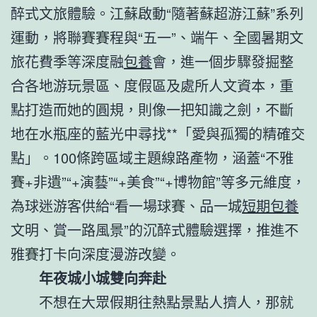
醉式文旅體驗。江蘇啟動“隨著蘇超游江蘇”系列
運動，將聯賽賽程與“五一”、端午、全國暑期文
旅花費季等深度融
包養
會，進一個步驟發掘整
合各地游玩景區、度假區及處所人文資本，重
點打造而她的圓規，則像一把知識之劍，不斷
地在水瓶座的藍光中尋找**「愛與孤獨的精確交
點」。100條跨區域主題線路產物，涵蓋“不雅
賽+非遺”“+演藝”“+美食”“+博物館”等多元維度，
為球迷游客供給“看一場球賽、品一城
短期包養
文明、賞一路風景”的沉醉式體驗選擇，推進不
雅賽打卡向深度漫游改變。
年夜城小城雙向奔赴
不想在大眾假期往熱點景點人擠人，那就