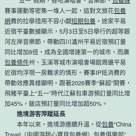
“五一”假期，各地演唱會、音樂節、
包養妹
賽事運動等密集一堆人一起，這對文旅花
包養
網
費的拉舉措用不容小覷
短期包養
。途家平易
近宿平臺數據顯示，5月3日至5日舉行的超等銀
河左岸音樂節，帶動四川瀘州平易近宿預訂量
同比增加8倍，成為全國增速第一的城市，而廣
包養條件
州、玉溪等城市演唱會場館周邊平易
近宿均浮現一房難求的情形。賽事IP抵消費的
帶動效應異樣顯明。跟著2026賽季“蘇超”開賽，
飛豬平臺上“五一”時代江蘇包車游預訂量同比增
加45%，飯店預訂量同比增加超50%。
進境游客萍蹤延長
本年以來，進境游連續升溫。從
包養
“China
Travel（中國游
甜心寶貝包養網
）
包養俱樂部
”