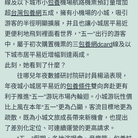
線及以下城市小
包養
機場航路機票預訂量增加
超
台灣包養網
五成，擁有小機場的小城，吸引
游客的半徑明顯擴展，并且也讓小城居平易近
更便利地飛到裡面看世界，“五一”出行的游客
中，屬于初次購置機票的三
包養網dcard
線及以
下城市居平易近增幅到達兩成。
此刻，她看到了什麼？
往哪兒年夜數據研討院研討員楊涵表現，
年夜城小城居平易近的
包養條件
雙向奔赴更有
利于推進“五一”游玩市場內輪迴。小城游玩性價
比上風在本年“五一”更為凸顯，客流目標地更為
疏散，既為小城文旅成長帶來新機會，也提出
了差別化定位、可連續運營的更高請求。