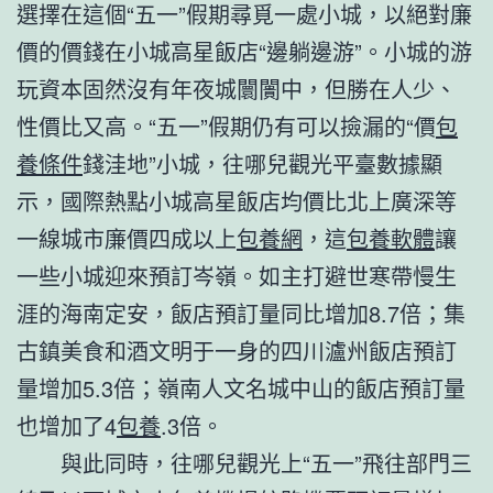
選擇在這個“五一”假期尋覓一處小城，以絕對廉
價的價錢在小城高星飯店“邊躺邊游”。小城的游
玩資本固然沒有年夜城闤闠中，但勝在人少、
性價比又高。“五一”假期仍有可以撿漏的“價
包
養條件
錢洼地”小城，往哪兒觀光平臺數據顯
示，國際熱點小城高星飯店均價比北上廣深等
一線城市廉價四成以上
包養網
，這
包養軟體
讓
一些小城迎來預訂岑嶺。如主打避世寒帶慢生
涯的海南定安，飯店預訂量同比增加8.7倍；集
古鎮美食和酒文明于一身的四川瀘州飯店預訂
量增加5.3倍；嶺南人文名城中山的飯店預訂量
也增加了4
包養
.3倍。
與此同時，往哪兒觀光上“五一”飛往部門三