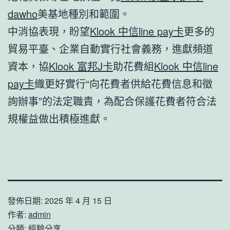
dawho
美基地種別和範圍。
中消協表現，盼望
Klook 中信line pay卡
更多的
貿易平臺、企業自動實行社會義務，進獻頻道
資本，協
Klook 富邦J卡
助花費組
Klook 中信line
pay卡
織更好實行“向花費者供給花費信息和徵
詢辦事”的法定職責，為配合保護花費者符合法
規權益做出積極進獻。
發佈日期:
2025 年 4 月 15 日
作者:
admin
分類:
經驗分享