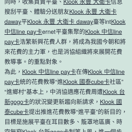
同時，收集買賣平臺、
Klook 永豐 大衛卡
信息
搜刮平臺、體驗分送朋友
Klook 永豐 大衛卡
daway
平
Klook 永豐 大衛卡 daway
臺等int
Klook
中信line pay卡
ernet平臺集聚的
Klook 中信line
pay卡
浩繁新興花費人群，將成為我國今朝和將
來花費的主力軍，也是消協組織將來展開花費
教導事。的重點對象。
為此，
Klook 中信line pay卡
在傳
Klook 中信line
pay卡
統的花費教導“進
Klook 國泰cube卡
社區”
“進鄉村”基本上，中消協適應花費周遭
Klook 台
新gogo卡
的狀況變更新趨向新請求，
Klook 國
泰cube卡
提出推進花費教導“進平臺”的新目的，
目標是施展平臺在耳目數多、籠罩地區廣、時
空無窮
Klook 台新gogo卡
制等上風，進一個步