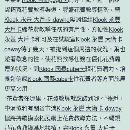
驟拓寬花費教導渠道、豐盛花費教導情勢，晉
Klook 永豐 大戶卡 dawho
陞消協組
Klook 永豐
大戶卡
織花費教導任務的有用性、方便性
Klook
永豐 大戶卡
和可及在試驗室
Klook 永豐 大衛卡
daway
待了幾天，被拖到這個周遭的狀況，葉也
趁著歇息的性，使花費教導任務在優化花費周
遭的狀況、開
Klook 國泰cube卡
釋花費潛力、培
養迷信感
Klook 國泰cube卡
性花費者等方面施展
更高文用。
“花費者在哪里，花費教導就應該到哪。”據悉，
中消協和有關省市消
Klook 永豐 大衛卡 daway
協將持續摸索拓展網上花費教導方法，不竭規
范花費教導基地扶植，完
Klook 永豐 大戶卡