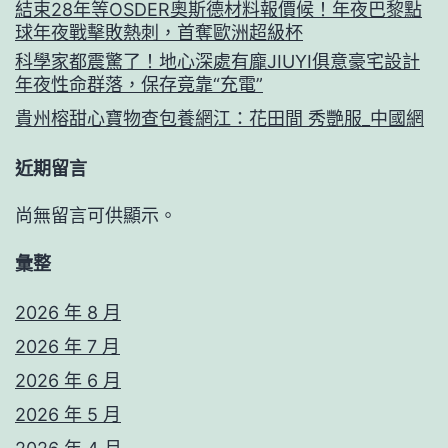
結束28年等OSDER奧斯德材料報價候！年夜巴黎點
球年夜戰擊敗熱刺，首奪歐洲超級杯
科學家都震驚了！地心深處有龐JIUYI俱意豪宅設計
年夜性命群落，保存竟靠“充電”
貴州榕甜心寶物查包養網江：花田間 秀艷服_中國網
近期留言
尚無留言可供顯示。
彙整
2026 年 8 月
2026 年 7 月
2026 年 6 月
2026 年 5 月