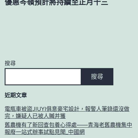
優惠岑嶺預計將持續至正月十三
搜尋
搜尋
近期文章
電瓶車被盜JIUYI俱意豪宅設計，報警人筆錄還沒做
完，嫌疑人已被人贓并獲
舊農機有了新回查包養心得處——青海老舊農機集中
報廢一站式辦事試點見聞_中國網