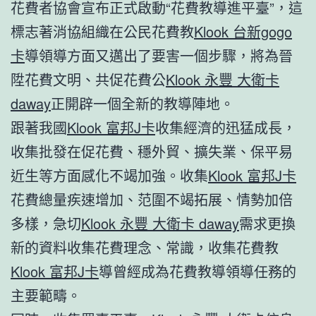
花費者協會宣布正式啟動“花費教導進平臺”，這
標志著消協組織在公民花費教
Klook 台新gogo
卡
導領導方面又邁出了要害一個步驟，將為晉
陞花費文明、共促花費公
Klook 永豐 大衛卡
daway
正開辟一個全新的教導陣地。
跟著我國
Klook 富邦J卡
收集經濟的迅猛成長，
收集批發在促花費、穩外貿、擴失業、保平易
近生等方面感化不竭加強。收集
Klook 富邦J卡
花費總量疾速增加、范圍不竭拓展、情勢加倍
多樣，急切
Klook 永豐 大衛卡 daway
需求更換
新的資料收集花費理念、常識，收集花費教
Klook 富邦J卡
導曾經成為花費教導領導任務的
主要範疇。