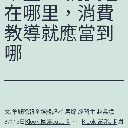
在哪里，消費
教導就應當到
哪
文/羊城晚報全媒體記者 馬燦 練習生 趙鑫嬈
3月15日
Klook 國泰cube卡
，中
Klook 富邦J卡
國