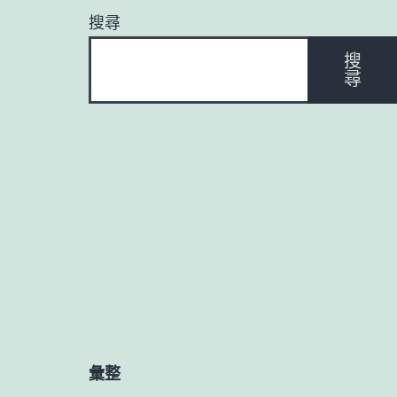
搜尋
搜
尋
彙整