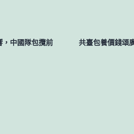
響，中國隊包攬前
共臺包養價錢頌