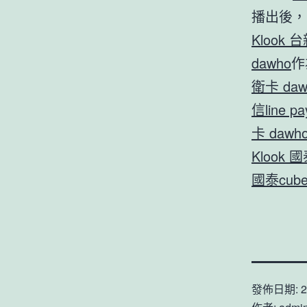
播出後，
Klook 
dawho
作
衛卡 daw
信line p
卡 dawh
Klook 
國泰cub
發佈日期:
2