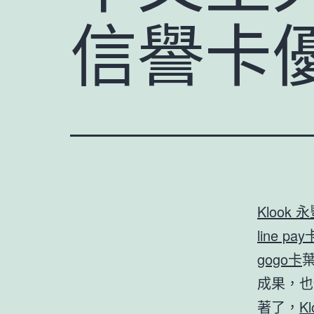
信譽卡
Klook 
line pay
gogo卡
成果，也
著了，
K