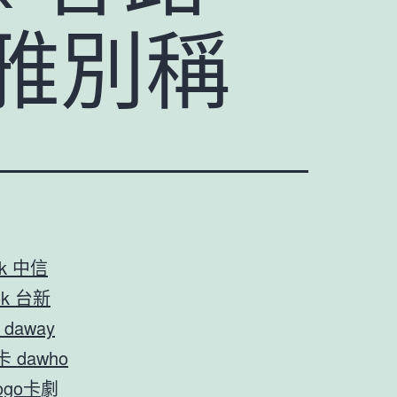
雅別稱
ok 中信
ok 台新
daway
卡 dawho
ogo卡
劇