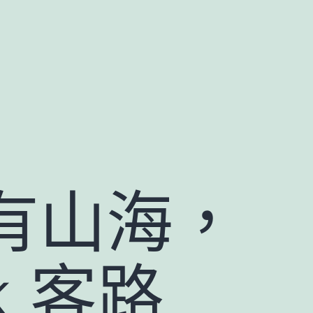
端有山海，
k 客路