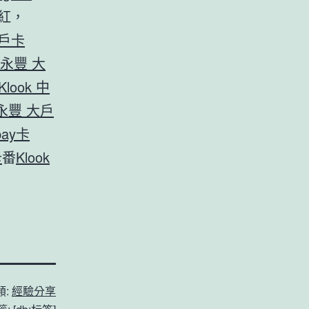
紅，
大戶卡
k 永豐 大
Klook 中
k 永豐 大戶
pay卡
卡
番
Klook
類:
經驗分享