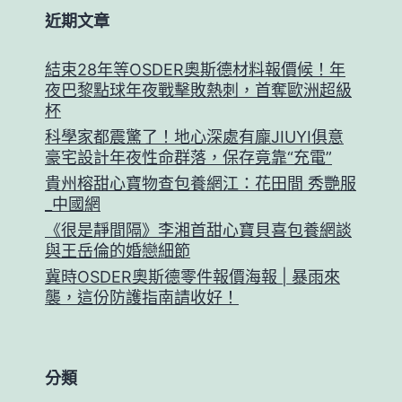
近期文章
結束28年等OSDER奧斯德材料報價候！年
夜巴黎點球年夜戰擊敗熱刺，首奪歐洲超級
杯
科學家都震驚了！地心深處有龐JIUYI俱意
豪宅設計年夜性命群落，保存竟靠“充電”
貴州榕甜心寶物查包養網江：花田間 秀艷服
_中國網
《很是靜間隔》李湘首甜心寶貝喜包養網談
與王岳倫的婚戀細節
冀時OSDER奧斯德零件報價海報 | 暴雨來
襲，這份防護指南請收好！
分類