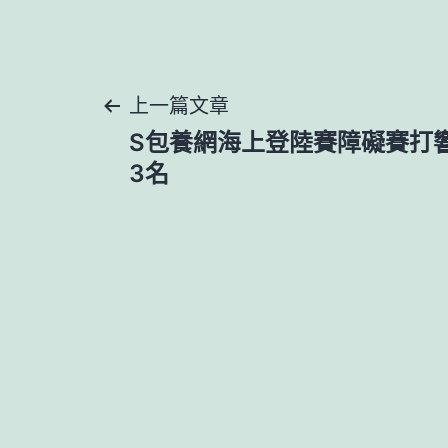
文
上一篇文章
S包養網海上登陸賽障礙賽打
章
3名
導
覽