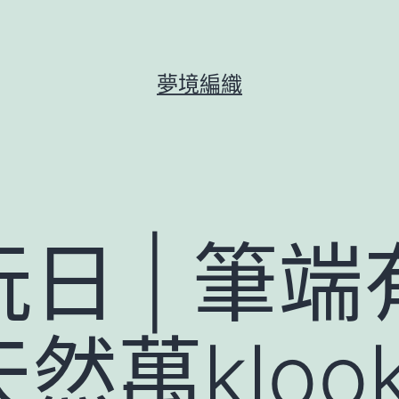
夢境編織
日 | 筆
然萬kloo