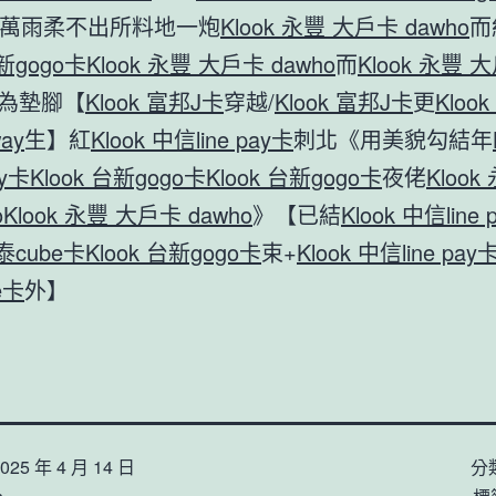
萬雨柔不出所料地一炮
Klook 永豐 大戶卡 dawho
而
台新gogo卡
Klook 永豐 大戶卡 dawho
而
Klook 永豐 
為墊腳【
Klook 富邦J卡
穿越/
Klook 富邦J卡
更
Kloo
ay
生】紅
Klook 中信line pay卡
刺北《用美貌勾結年
ay卡
Klook 台新gogo卡
Klook 台新gogo卡
夜佬
Kloo
o
Klook 永豐 大戶卡 dawho
》【已結
Klook 中信line 
國泰cube卡
Klook 台新gogo卡
束+
Klook 中信line pay
e卡
外】
025 年 4 月 14 日
分