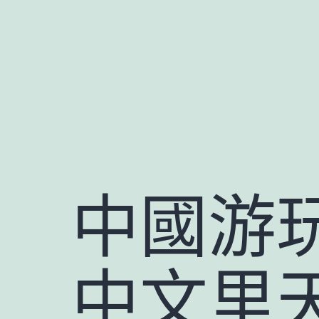
跳
至
主
要
內
容
中國游玩
中文里天