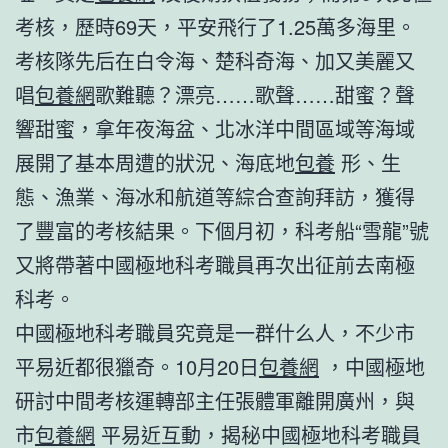
考核，歷時69天，平安飛行了1.25萬多海里。
考核隊先后在白令海、楚科奇海、加又美麗又
唱
包養網
歌難聽？漂亮……歌聲……甜蜜？聲
響甜蜜，拿年夜海盆、北冰洋中間區域等海域
展開了基本周遭的狀況、海底地
包養
形、生
態、漁業、海冰和航道等綜合查詢拜訪，獲得
了豐富的考核結果。下個月初，科考船“雪龍”號
又將帶著中國極地科考職員再次出征前去南極
科考。
中國極地科考職員究竟是一群什么人，不少市
平易近都很獵奇。10月20日
包養網
，中國極地
研討中間考核運轉部主任張體軍離開廣州，與
市
包養網
平易近互動，揭秘中國極地科考職員