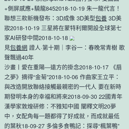
+側屏感應+驍龍8452018-10-19 朱一龍代言！
聯想三款新機發布：3D成像 3D美型
包養
3D美
妝2018-10-19 三星將在蒙特利爾開設全球第七
家AI研發中間2018-10-18
見
包養網
證人·第十期｜李谷一：春晚常青樹 歌
聲飄過40年
沙畫丨愛在重陽—遠方的掛念2018-10-17 《扇
之夢》摘得“金菊”2018-10-06 作曲家王立平：
與改造開放聯絡接觸最親密的一代人 要在新時
期發明本身的幸福和將來2018-09-30 22國青年
漢學家敦煌研修：不雅知中國 闡釋文明20夢
中，女配角每一題都得了好成就，而成就最低
的葉秋18-09-27 多倫多食鴨記：探尋“楓葉鴨”