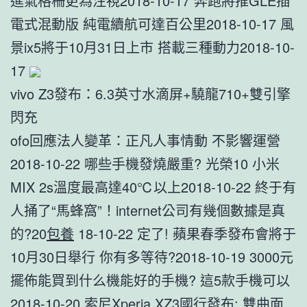
進氣格柵更為注視2018-10-17 奔跑將推GLE插
電式混動版 純電續航可達百公里2018-10-17 風
景ix5將于10月31日上市 搭載三種動力2018-10-
17
vivo Z3發布：6.3英寸水滴屏+驍龍710+雙引擎
閃充
ofo回應法人變革：正凡人事情動 不影響運營
2018-10-22 哪些手機發燒嚴重? 光榮10 小米
MIX 2s溫度最高達40℃以上2018-10-22 終于有
人捅了“馬蜂窩”！internet公司有幾個數據是真
的?20
包養
18-10-22 定了! 蘋果春季發布會將于
10月30日舉行 你有多等待?2018-10-19 3000元
擺佈能買到什么機能好的手機? 這5款手機可以
2018-10-20 索尼Xperia XZ3國行發布: 雙曲面