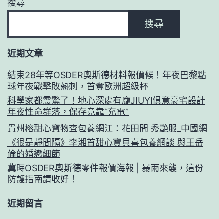
搜尋
搜尋
近期文章
結束28年等OSDER奧斯德材料報價候！年夜巴黎點
球年夜戰擊敗熱刺，首奪歐洲超級杯
科學家都震驚了！地心深處有龐JIUYI俱意豪宅設計
年夜性命群落，保存竟靠“充電”
貴州榕甜心寶物查包養網江：花田間 秀艷服_中國網
《很是靜間隔》李湘首甜心寶貝喜包養網談 與王岳
倫的婚戀細節
冀時OSDER奧斯德零件報價海報 | 暴雨來襲，這份
防護指南請收好！
近期留言