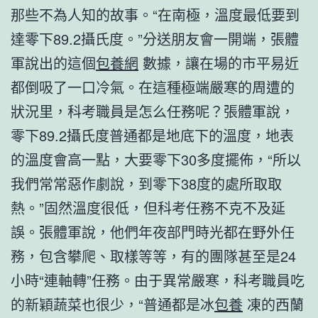
那些不為人知的故事。“在南極，溫度最低要到
達零下89.2攝氏度。”分送朋友會一開端，張體
軍說出的這個
包養網
數據，讓在場的市平易近
都倒吸了一口冷氣。在這種極端嚴寒的周遭的
狀況里，科考職員是怎么任務呢？張體軍說，
零下89.2攝氏度普通都是地底下的溫度，地表
的溫度會高一點，大要零下30多度擺佈，“所以
我們常常惡作劇說，到零下38度的處所取取
熱。”固然溫度很低，但科考任務不克不及延
誤。張體軍說，他們年夜部門時光都在野外任
務，包含攀爬、取樣等等，有的團隊甚至是24
小時“連軸轉”任務。由于異常嚴寒，科考職員吃
的新穎蔬菜也很少，“普通都是冰
包養
凍的西蘭