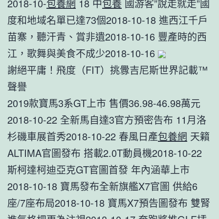
2018-10-
包養網
18 中
包養
國游客”說走就走”國
度和地域名單已達73個2018-10-18 進西江千戶
苗寨，聽汗青、賞非遺2018-10-16 豐產時的西
江，歌舞與美食不成少2018-10-16
謝絕平庸！飛度（FIT）挑釁吉尼斯世界記載™
聲譽
2019款寶馬3系GT上市 售價36.98-46.98萬元
2018-10-22 全新馬自達3官方預密告布 11月洛
杉磯車展首秀2018-10-22 春風日產
包養網
天籟
ALTIMA官圖發布 搭載2.0T動員機2018-10-22
斯柯達柯迪亞克GT官圖首發 年內涵華上市
2018-10-18 寶馬發布全新旗艦X7官圖 供給6
座/7座布局2018-10-18 寶馬X7預告圖發布 雙腎