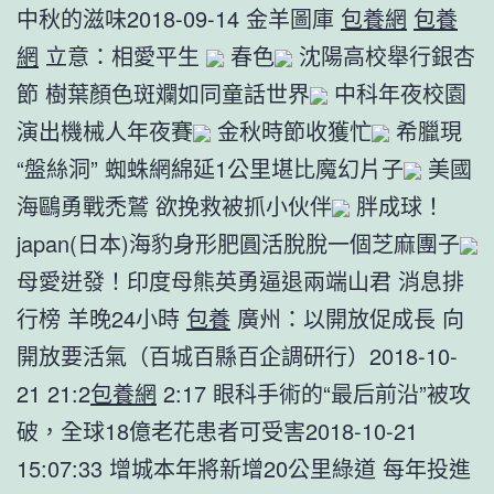
中秋的滋味2018-09-14 金羊圖庫
包養網
包養
網
立意：相愛平生
春色
沈陽高校舉行銀杏
節 樹葉顏色斑斕如同童話世界
中科年夜校園
演出機械人年夜賽
金秋時節收獲忙
希臘現
“盤絲洞” 蜘蛛網綿延1公里堪比魔幻片子
美國
海鷗勇戰禿鷲 欲挽救被抓小伙伴
胖成球！
japan(日本)海豹身形肥圓活脫脫一個芝麻團子
母愛迸發！印度母熊英勇逼退兩端山君 消息排
行榜 羊晚24小時
包養
廣州：以開放促成長 向
開放要活氣（百城百縣百企調研行）2018-10-
21 21:2
包養網
2:17 眼科手術的“最后前沿”被攻
破，全球18億老花患者可受害2018-10-21
15:07:33 增城本年將新增20公里綠道 每年投進