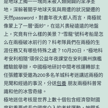
是地球上獨一一塊尚未被人類開闢的潔凈圣
地，深躲著關乎地球天氣與周遭的狀況變遷的
天然password，對盡年夜大都人而言，南極就
像蒙上了一層“面紗”，在這片奧秘遠遠的地盤
上，究竟有什么樣的美景？“雪龍”號科考船是怎
么在兩極破冰前行的？科考隊員們在兩極的生
涯任務又有哪些特殊之處？10月20日，“極地科
考安利相隨”環保公益年夜課堂在安利廣州旗艦
體驗館舉辦，中國極地研討中間考核運轉部主
任張體軍受邀為200多名羊城科考迷講述兩極的
見聞和經過的事況，分送
包養
朋友兩極科普常
識和他的冰雪奇緣。
極地迷信考核是世界上數十個包含經濟發財國
度和重要成長中國度介入的考核運動，她關系