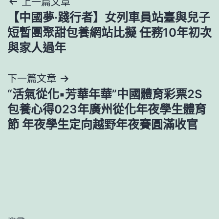
文
上一篇文章
【中國夢·踐行者】女列車員站臺與兒子
章
短暫團聚甜包養網站比擬 任務10年初次
導
與家人過年
覽
下一篇文章
“活氣從化▪芳華年華”中國體育彩票2S
包養心得023年廣州從化年夜學生體育
節 年夜學生定向越野年夜賽圓滿收官