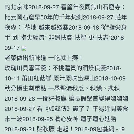
的北京味2018-09-27 看望年夜同焦山石窟寺：
比云岡石窟早50年的千年梵剎2018-09-27 莊年
夜森：“花地”越來越殘暴2018-09-18 從“指尖身
手”到“指尖經濟” 非遺扶貧“扶智”更“扶志”2018-
09-17
老菜做出新味道 一吃就上癮！
玫瑰川貝雪耳羹：不挑體質的潤燥良羹2018-
10-11 莆田紅菇鮮 原汁原味出深山2018-10-09
秋分攝生劃重點 一舉擊潰秋乏、秋燥、悲秋
2018-09-28 一間好餐廳 讓長假聚首變得嗨嗨嗨
2018-09-27 看《如懿傳》饞了？ 平易近間美食
來一波2018-09-25 養心安神 蓮子蓮心進膳
2018-09-21 貼秋膘 走起！2018-09
包養網
-19