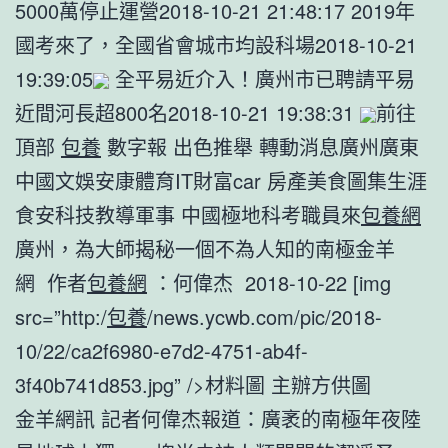
5000萬停止運營2018-10-21 21:48:17 2019年
國考來了，全國省會城市均設科場2018-10-21
19:39:05
全平易近介入！廣州市已聘請平易
近間河長超800名2018-10-21 19:38:31
前往
頂部
包養
數字報 出色推舉 轉動消息廣州廣東
中國文娛安康體育IT財富car 房產美食圖集生涯
食安科技教導軍事 中國極地科考職員來
包養網
廣州，為大師揭秘一個不為人知的南極金羊
網 作者
包養網
：何偉杰 2018-10-22 [img
src=”http:/
包養
/news.ycwb.com/pic/2018-
10/22/ca2f6980-e7d2-4751-ab4f-
3f40b741d853.jpg” />材料圖 主辦方供圖
金羊網訊 記者何偉杰報道：廣袤的南極年夜陸