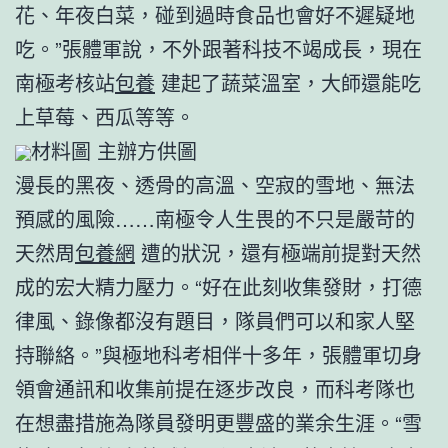
花、年夜白菜，碰到過時食品也會好不遲疑地
吃。”張體軍說，不外跟著科技不竭成長，現在
南極考核站
包養
建起了蔬菜溫室，大師還能吃
上草莓、西瓜等等。
材料圖 主辦方供圖
漫長的黑夜、透骨的高溫、空寂的雪地、無法
預感的風險……南極令人生畏的不只是嚴苛的
天然周
包養網
遭的狀況，還有極端前提對天然
成的宏大精力壓力。“好在此刻收集發財，打德
律風、錄像都沒有題目，隊員們可以和家人堅
持聯絡。”與極地科考相伴十多年，張體軍切身
領會通訊和收集前提在逐步改良，而科考隊也
在想盡措施為隊員發明更豐盛的業余生涯。“雪