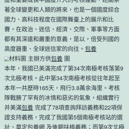
著全球變更和人類的將來，也是一個國度綜合
國力、高科技程度在國際舞臺上的展示和比
賽，在政治、迷信、經濟、交際、軍事等方面
都有其深遠和嚴重的意義，是以，倍受列國的
高度器重、全球迷信家的向往。
包養
材料圖 主辦方供
包養
圖
本年，我國已美滿完成了第34次南極考核落第9
次北極考核。此中第34次南極考核從往年起至
本年一共歷時165天，飛行3.8萬余海里。考核
隊戰勝了罕有的冰情和惡劣的氣象，組織實行
并美滿
包養
完成了78項查詢拜訪義務和22項保
證支持義務，完成了我國第5個南極考核站的選
址、奠定
包養網
及後期扶植義務；而第9次北極