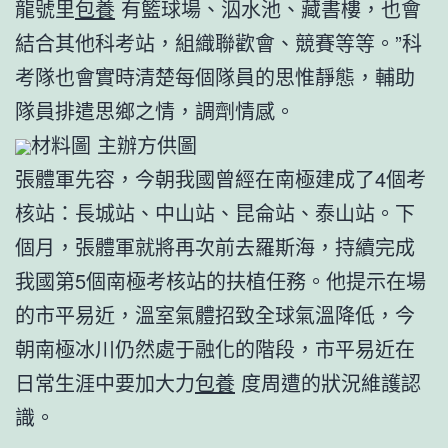
龍號里
包養
有籃球場、泅水池、藏書樓，也會
結合其他科考站，組織聯歡會、競賽等等。”科
考隊也會實時清楚每個隊員的思惟靜態，輔助
隊員排遣思鄉之情，調劑情感。
材料圖 主辦方供圖
張體軍先容，今朝我國曾經在南極建成了4個考
核站：長城站、中山站、昆侖站、泰山站。下
個月，張體軍就將再次前去羅斯海，持續完成
我國第5個南極考核站的扶植任務。他提示在場
的市平易近，溫室氣體招致全球氣溫降低，今
朝南極冰川仍然處于融化的階段，市平易近在
日常生涯中要加大力
包養
度周遭的狀況維護認
識。