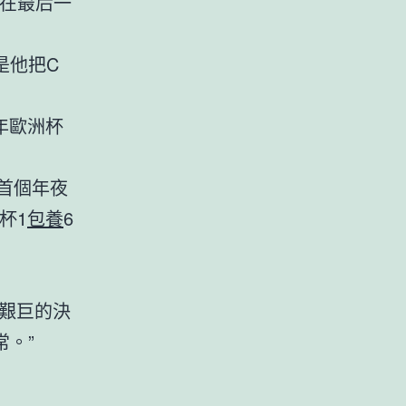
能在最后一
是他把C
年歐洲杯
首個年夜
杯1
包養
6
艱巨的決
。”