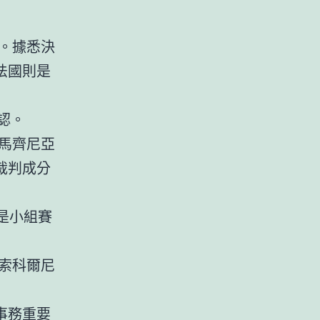
出。據悉決
法國則是
認。
馬齊尼亞
裁判成分
是小組賽
索科爾尼
事務重要