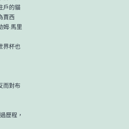
住戶的貓
為賈西
勒姆·馬里
世界杯也
反而對布
經過歷程，