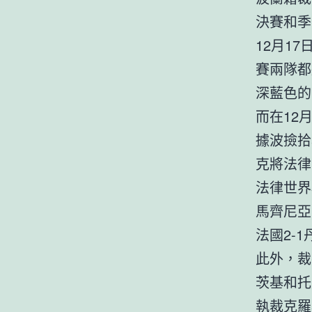
決賽和季
12月1
賽兩隊都
深藍色的
而在12
據波撿拾
克將法律
法律世界
馬齊尼亞
法國2-
此外，裁
茨基和托
執裁克羅