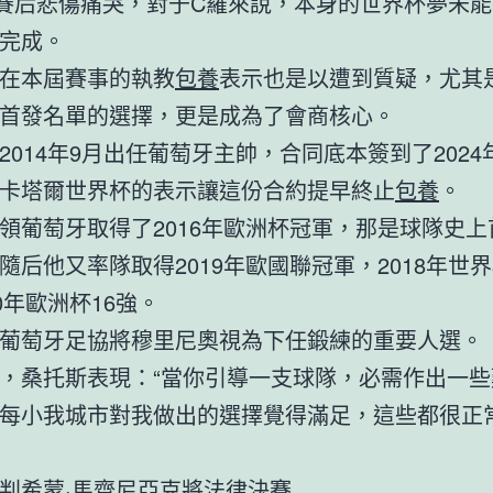
賽后悲傷痛哭，對于C羅來說，本身的世界杯夢未
完成。
在本屆賽事的執教
包養
表示也是以遭到質疑，尤其
首發名單的選擇，更是成為了會商核心。
2014年9月出任葡萄牙主帥，合同底本簽到了2024
卡塔爾世界杯的表示讓這份合約提早終止
包養
。
領葡萄牙取得了2016年歐洲杯冠軍，那是球隊史上
隨后他又率隊取得2019年歐國聯冠軍，2018年世界
0年歐洲杯16強。
葡萄牙足協將穆里尼奧視為下任鍛練的重要人選。
，桑托斯表現：“當你引導一支球隊，必需作出一些
每小我城市對我做出的選擇覺得滿足，這些都很正常
判希蒙·馬齊尼亞克將法律決賽