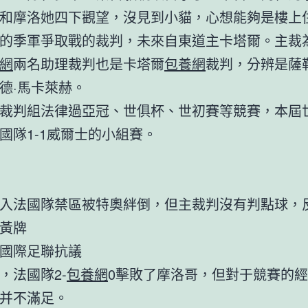
和摩洛她四下觀望，沒見到小貓，心想能夠是樓上
的季軍爭取戰的裁判，未來自東道主卡塔爾。主裁
網
兩名助理裁判也是卡塔爾
包養網
裁判，分辨是薩
德·馬卡萊赫。
裁判組法律過亞冠、世俱杯、世初賽等競賽，本屆
國隊1-1威爾士的小組賽。
入法國隊禁區被特奧絆倒，但主裁判沒有判點球，
黃牌
國際足聯抗議
，法國隊2-
包養網
0擊敗了摩洛哥，但對于競賽的
并不滿足。