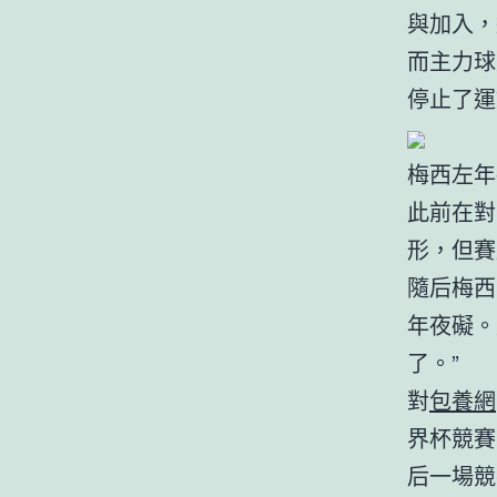
與加入，
而主力球
停止了運
梅西左年
此前在對
形，但賽
隨后梅西
年夜礙。
了。”
對
包養網
界杯競賽
后一場競