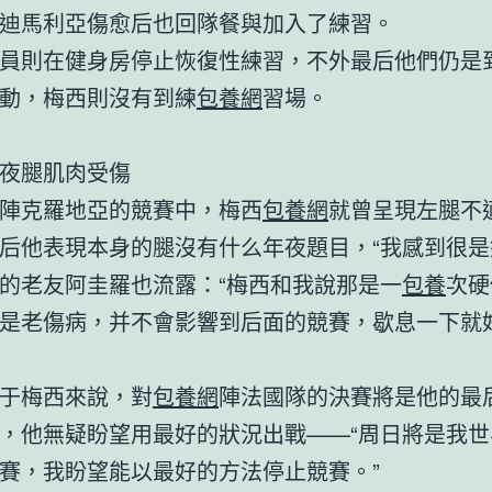
迪馬利亞傷愈后也回隊餐與加入了練習。
員則在健身房停止恢復性練習，不外最后他們仍是
動，梅西則沒有到練
包養網
習場。
夜腿肌肉受傷
陣克羅地亞的競賽中，梅西
包養網
就曾呈現左腿不
后他表現本身的腿沒有什么年夜題目，“我感到很是
的老友阿圭羅也流露：“梅西和我說那是一
包養
次硬
是老傷病，并不會影響到后面的競賽，歇息一下就
于梅西來說，對
包養網
陣法國隊的決賽將是他的最
，他無疑盼望用最好的狀況出戰——“周日將是我世
賽，我盼望能以最好的方法停止競賽。”