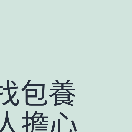
找包養
讓人擔心