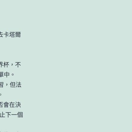
去卡塔爾
界杯，不
單中。
習，但法
。
否會在決
止下一個