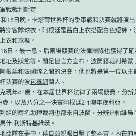
軍戰裁判斷定
7日和18日晚，卡塔爾世界杯的季軍戰和決賽就將演
將穿客隊球衣，阿根廷是藍白上衣搭配白色短褲，
上衣和球褲。
月16日，最一息。后兩場競賽的法律團隊也獲得了確
地址及狀態等。蘭足協官方宣布，波蘭籍裁判希蒙·
阿根廷和法國隊之間的決賽，他也將是第一位以主
杯決賽的波
包養網
蘭人。
克現年41歲，在本屆世界杯法律了兩場競賽，分辨
1丹麥，以及八分之一決賽阿根廷2-1澳年夜利亞。
判組的兩名助理裁判也都來自波蘭，分辨是帕維烏·
馬什·利斯特基維茨。
地亞隊在夢中，葉自願親眼目擊了整本書，內在的