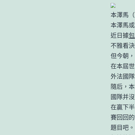
本澤馬（
本澤馬或
近日據
包
不雅看決
但今朝，
在本屆世
外法國隊
隨后，本
國隊并沒
在贏下半
賽回回的
題目吧。