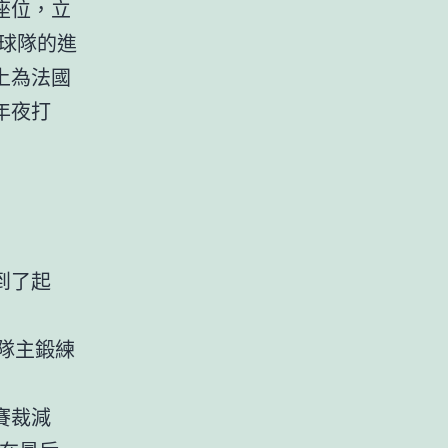
座位，立
球隊的進
上為法國
年夜打
到了起
隊主鍛練
賽裁減