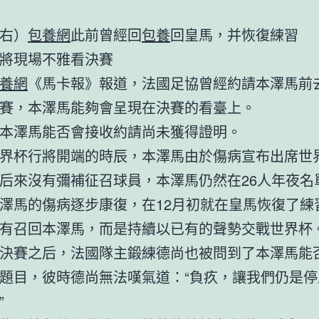
右）
包養網
此前曾經回
包養
回皇馬，并恢復練習
將現場不雅看決賽
養網
《馬卡報》報道，法國足協曾經約請本澤馬前
賽，本澤馬能夠會呈現在決賽的看臺上。
本澤馬能否會接收約請尚未獲得證明。
界杯行將開端的時辰，本澤馬由於傷病宣布出席世
后來沒有彌補征召球員，本澤馬仍然在26人年夜名
澤馬的傷病逐步康復，在12月初就在皇馬恢復了練
有召回本澤馬，而是持續以已有的聲勢交戰世界杯
決賽之后，法國隊主鍛練德尚也被問到了本澤馬能
題目，彼時德尚無法嘆氣道：“負疚，讓我們仍是停
”