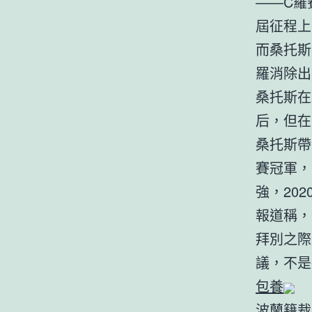
——C羅
屆征程上
而桑托斯
羅消除出
桑托斯在
后，但在
桑托斯帶
賽冠軍，
強，202
報道稱，
拜別之際
議，不是
包養
波蘭籍裁