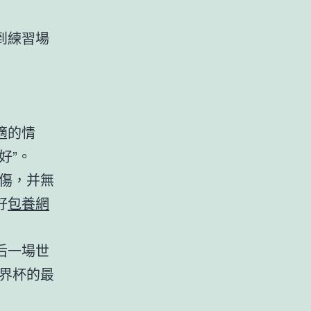
到練習場
適的情
好”。
傷，并無
好
包養網
后一場世
界杯的最