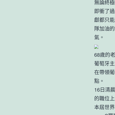
無論終極
即衝了過
獻都只能
隊加油的
氣。
68歲的
葡萄牙主
在帶領葡
點。
16日清
的職位上
本屆世界