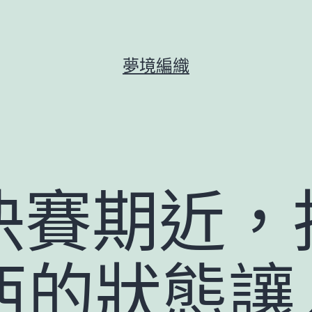
夢境編織
決賽期近，
梅西的狀態