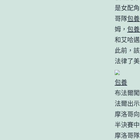
是女配角
哥隊
包養
姆，
包養
和艾哈邁
此前，該
法律了美
包養
布法爾闖
法爾出示
摩洛哥向
半決賽中
摩洛哥隊