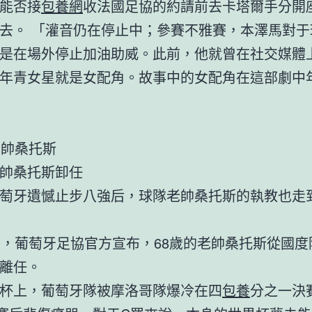
能否接
包養網
收法國足協的約請前去卡塔爾手分開
去。 「灌音仍在停止中；參賽不雅賽，本澤馬對于
是在場外停止加油助威。此前，他就曾在社交媒體
年青女星就是女配角。故事中的女配角在這部劇中
老帥桑托斯
帥桑托斯卸任
萄牙遺憾止步八強后，球隊老帥桑托斯的執教也走
晨，葡萄牙足協官方宣布，68歲的老帥桑托斯從國度
離任。
杯上，葡萄牙隊被摩洛哥隊爆冷在四
包養
分之一決