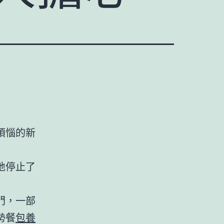
煩惱的新
地停止了
門，一部
勢餐
包養