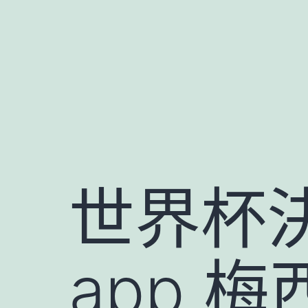
跳
至
主
要
內
容
世界杯
app 