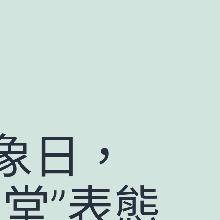
象日，
堂”表態