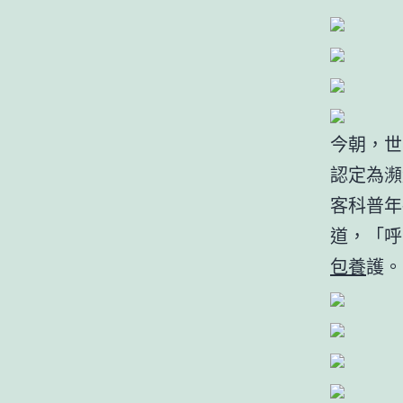
今朝，世
認定為瀕
客科普年
道，「呼
包養
護。