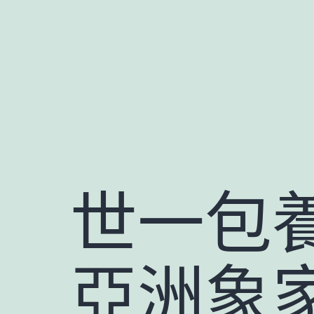
跳
至
主
要
內
容
世一包
亞洲象家