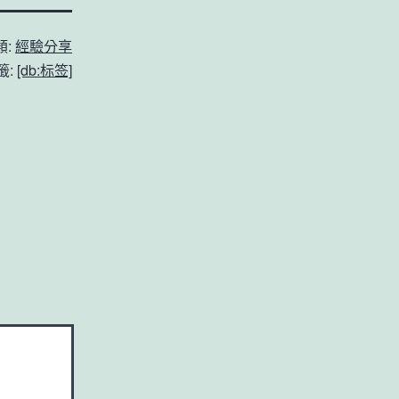
類:
經驗分享
籤:
[db:标签]