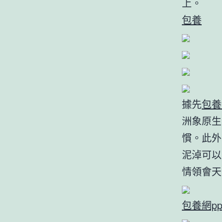
上。
包養
據先
包養
洲象原生
慣。此外
泥淖可以
情領會天
包養網pp