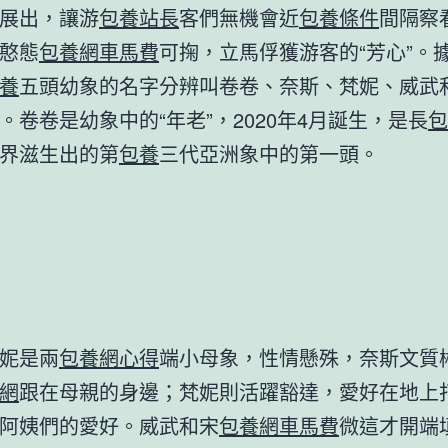
展出，讓游
包養站長
客們無機會近
包養條件
間隔察
憨態
包養網車馬費
可掬，立馬俘獲游客的“芳心”。
養
五頭幼象的名字分辨叫卷卷、奈斯、梵妮、威武
。卷卷是幼象中的“年老”，2020年4月誕生，是長
包
界滋生出的第
包養
三代亞洲象中的第一頭。
妮是兩
包養網心得
端小母象，性情懸殊，奈斯文質
網
跟在母親的身邊；梵妮則活躍豁達，愛好在地上
阿姨們的愛好。威武和宋
包養網車馬費
微這才開端