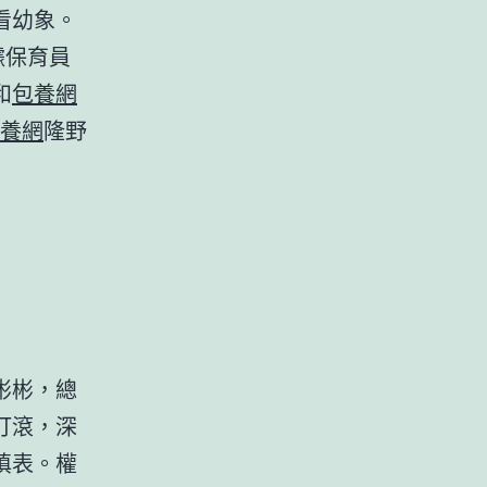
看幼象。
據保育員
和
包養網
養網
隆野
彬彬，總
打滾，深
填表。權