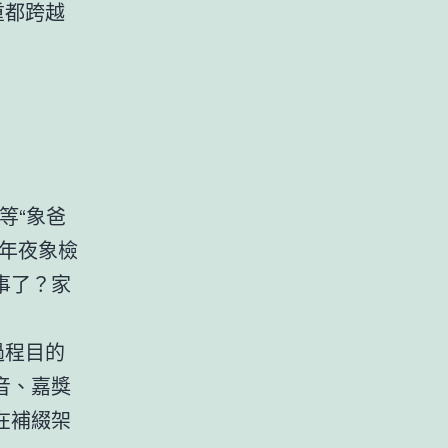
重都跨越
等“象爸
年夜象檢
事了？家
過程目的
音、嘉獎
在補綴架