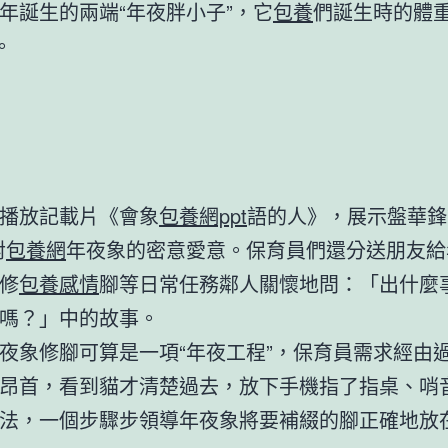
年誕生的兩端“年夜胖小子”，它
包養
們誕生時的體
。
播放記載片《會象
包養網ppt
語的人》，展示盤華鋒
對
包養網
年夜象的密意愛意。保育員們還分送朋友給
修
包養感情
腳等日常任務鄰人關懷地問：「出什麼
嗎？」中的故事。
夜象修腳可算是一項“年夜工程”，保育員需求經由
昂首，看到貓才清楚過去，放下手機指了指桌、哨
法，一個步驟步領導年夜象將要補綴的腳正確地放