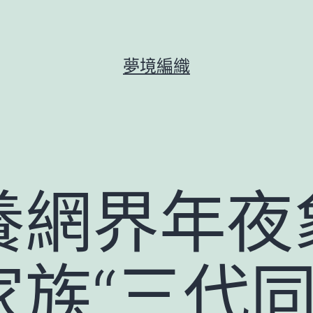
夢境編織
養網界年夜
族“三代同