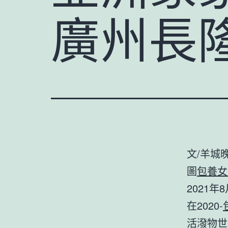
廣州長
文/羊城
圖
包養女
2021
在2020-
活潑物世