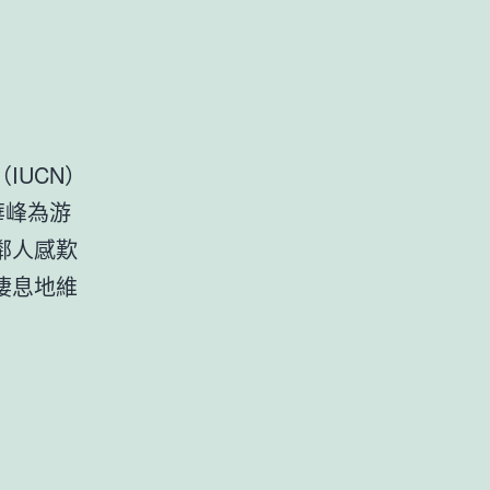
IUCN）
華峰為游
鄰人感歎
棲息地維