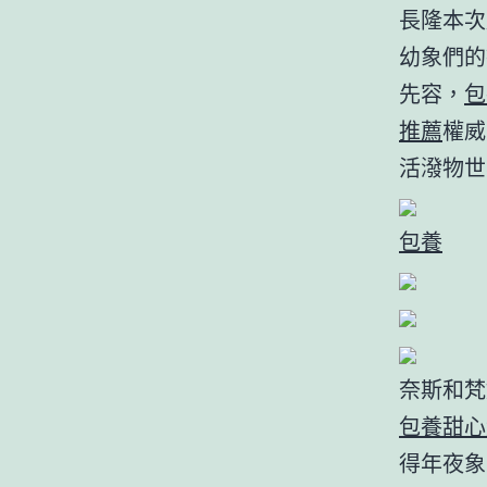
長隆本次
幼象們的
先容，
包
推薦
權威
活潑物世
包養
奈斯和梵
包養甜心
得年夜象