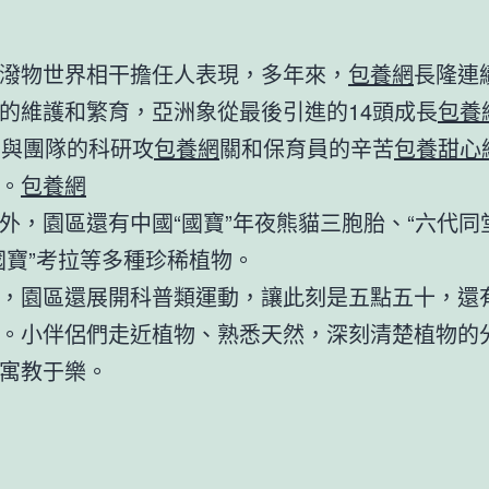
潑物世界相干擔任人表現，多年來，
包養網
長隆連
的維護和繁育，亞洲象從最後引進的14頭成長
包養
，與團隊的科研攻
包養網
關和保育員的辛苦
包養甜心
。
包養網
外，園區還有中國“國寶”年夜熊貓三胞胎、“六代同
國寶”考拉等多種珍稀植物。
，園區還展開科普類運動，讓此刻是五點五十，還
。小伴侶們走近植物、熟悉天然，深刻清楚植物的
寓教于樂。