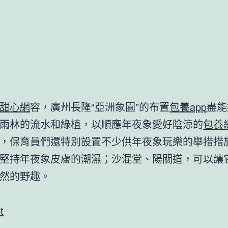
甜心網
容，廣州長隆“亞洲象園”的布置
包養app
盡能
雨林的流水和綠植，以順應年夜象愛好陰涼的
包養網
，保育員們還特別設置不少供年夜象玩樂的舉措措
堅持年夜象皮膚的潮濕；沙混堂、陽關道，可以讓
然的野趣。
t