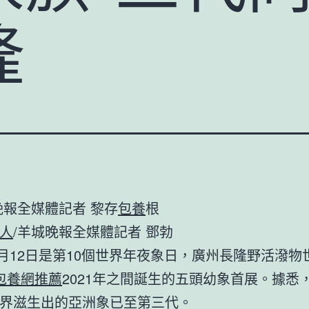
隆
晚報全媒體記者 黎存
包養
根
人
/羊城晚報全媒體記者 鄧勃
年8月12日是第10個世界年夜象日，廣州長隆野活潑物
包養網推薦
2021年之間誕生的五頭幼象首展。據悉
界滋生出的亞洲象已至第三代。