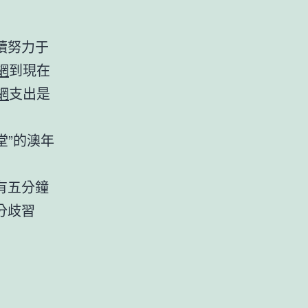
續努力于
網
到現在
網
支出是
堂”的澳年
有五分鐘
分歧習