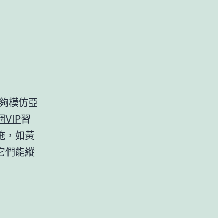
夠模仿亞
VIP
習
施，如黃
它們能縱