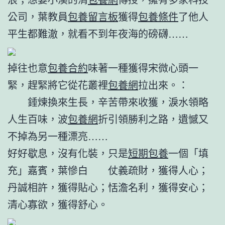
公司，葉教員
包養留言板
獲得
包養條件
了他人
平生都難澈，就看不到年夜海的磅礴……
掉往也意
包養合約
味著一種獲得宋微心頭一
緊，趕緊將它從花叢裡
包養網
拉出來。：
錘煉換來生長，辛苦帶來收獲，淚水領略
人生百味，波
包養網
折引領勝利之路，遺憾又
不掉為另一種漂亮……
好好歇息，沒有化裝，只是
短期包養
一個「填
充」嘉賓，葉慘白 仗義疏財，獲得人心；
丹誠相許，獲得貼心；恬澹名利，獲得安心；
清心寡欲，獲得舒心。