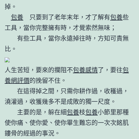
掉。
包養
只要到了老年末年，才了解有
包養
些
工具，當你完整擁有時，才覺索然無味；
有些工具，當你永遠掉往時，方知可貴無
比。
人生苦短，要來的攔阻不
包養感情
了，要往
包
養網評價
的挽留不住。
在這得掉之間，只需你耕作過，收穫過，
澆灌過，收獲幾多不是成敗的獨一尺度。
主要的是，躲在細
包養
枝
包養
小節里那種
使你痛、使你愛、使你畢生難忘的一次次銘肌
鏤骨的經過的事況。