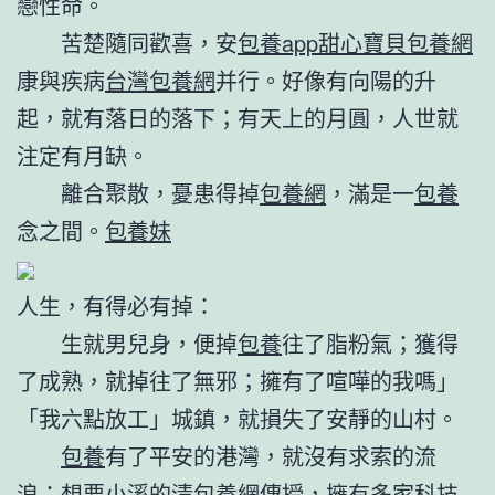
戀性命。
苦楚隨同歡喜，安
包養app
甜心寶貝包養網
康與疾病
台灣包養網
并行。好像有向陽的升
起，就有落日的落下；有天上的月圓，人世就
注定有月缺。
離合聚散，憂患得掉
包養網
，滿是一
包養
念之間。
包養妹
人生，有得必有掉：
生就男兒身，便掉
包養
往了脂粉氣；獲得
了成熟，就掉往了無邪；擁有了喧嘩的我嗎」
「我六點放工」城鎮，就損失了安靜的山村。
包養
有了平安的港灣，就沒有求索的流
浪；想要小溪的清
包養網
傳授，擁有多家科技