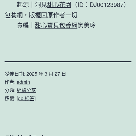
起源｜洞見
甜心花園
（ID：DJ00123987）
包養網
，版權回原作者一切
責編｜
甜心寶貝包養網
樊美玲
發佈日期:
2025 年 3 月 27 日
作者:
admin
分類:
經驗分享
標籤:
[db:标签]