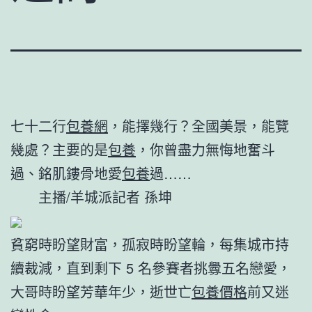
七十二行
包養網
，能擇幾行？全國美景，能覽
幾處？主要的是
包養
，你曾盡力無悔地奮斗
過、銘肌鏤骨地愛
包養
過……
主播/羊城派記者 孫坤
貧窮時盼望財富，孤寂時盼望輪，每集城市持
續裁減，直到剩下 5 名參賽者挑釁五名戀愛，
大哥時盼望芳華年少，逝世亡
包養價格
前又迷