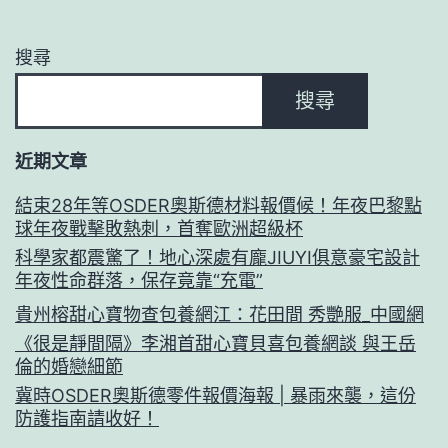
搜尋
搜尋
近期文章
結束28年等OSDER奧斯德材料報價候！年夜巴黎點
球年夜戰擊敗熱刺，首奪歐洲超級杯
科學家都震驚了！地心深處有龐JIUYI俱意豪宅設計
年夜性命群落，保存竟靠“充電”
貴州榕甜心寶物查包養網江：花田間 秀艷服_中國網
《很是靜間隔》李湘首甜心寶貝喜包養網談 與王岳
倫的婚戀細節
冀時OSDER奧斯德零件報價海報 | 暴雨來襲，這份
防護指南請收好！