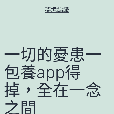
跳
夢境編織
至
主
要
內
容
一切的憂患一
包養app得
掉，全在一念
之間