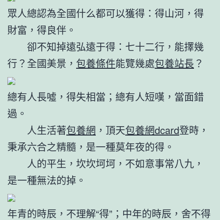
眾人總認為全國什么都可以獲得：得山河，得
財富，得良伴。
卻不知掉遠弘遠于得：七十二行，能擇幾
行？全國美景，
包養條件
能覽幾處
包養站長
？
總有人長噓，得失相當；總有人短嘆，當面錯
過。
人生活著
包養網
，頂天
包養網dcard
登時，
秉承六合之精髓，是一種莫年夜的得。
人的平生，坎坎坷坷，不如意事常八九，
是一種無法的掉。
年青的時辰，不理解“得”；中年的時辰，舍不得