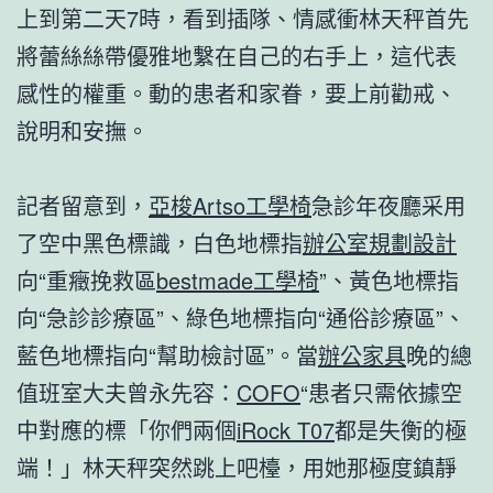
上到第二天7時，看到插隊、情感衝林天秤首先
將蕾絲絲帶優雅地繫在自己的右手上，這代表
感性的權重。動的患者和家眷，要上前勸戒、
說明和安撫。
記者留意到，
亞梭Artso工學椅
急診年夜廳采用
了空中黑色標識，白色地標指
辦公室規劃設計
向“重癥挽救區
bestmade工學椅
”、黃色地標指
向“急診診療區”、綠色地標指向“通俗診療區”、
藍色地標指向“幫助檢討區”。當
辦公家具
晚的總
值班室大夫曾永先容：
COFO
“患者只需依據空
中對應的標「你們兩個
iRock T07
都是失衡的極
端！」林天秤突然跳上吧檯，用她那極度鎮靜