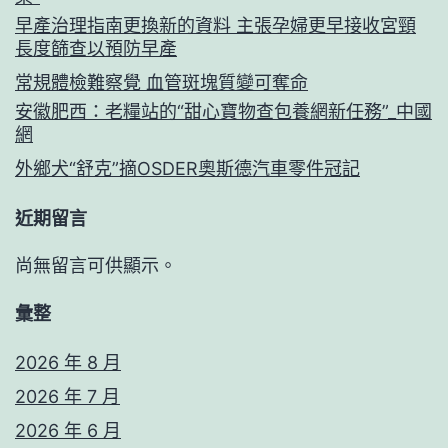
早產治理指南更換新的資料 主張孕婦更早接收宮頸
長度篩查以預防早產
常規體檢難察覺 血管斑塊質變可奪命
安徽肥西：老糧站的“甜心寶物查包養網新任務”_中國
網
外鄉犬“舒克”摘OSDER奧斯德汽車零件冠記
近期留言
尚無留言可供顯示。
彙整
2026 年 8 月
2026 年 7 月
2026 年 6 月