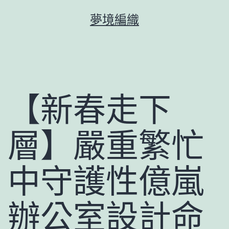
跳
夢境編織
至
主
要
內
容
【新春走下
層】嚴重繁忙
中守護性億嵐
辦公室設計命