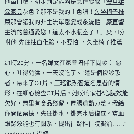
他量血壓，初步判定能夠是急性胰腺「
震旦辦
公家具
灰色？那不是我的主色調！
久坐椅子推
薦
那會讓我的非主流單戀變成
系統櫃工廠直營
主流的普通愛戀！這太不水瓶座了！」炎，吩
咐他“先往抽血化驗，不要怕”。
久坐椅子推薦
21時20分，一名婦女在家眷陪伴下問診：“惡
心，吐得兇猛，一天沒吃了。”這是個復診患
者，帶來了CT片。王瑤很熟習這名患者的情
形，在細心檢查CT片后，她吩咐家眷“心臟效能
欠好，胃里有食品殘留，胃腸道動力差。我給
你開個票據，先往掛水，掛完水后復查。貧血
跟腎效能也有關系，提出往腎科住院醫治……”
bestmade工學椅