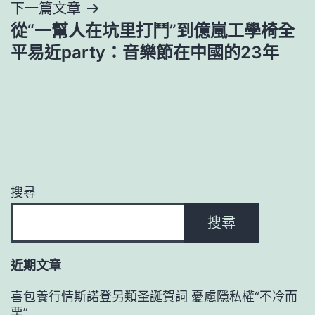
下一篇文章
覽
從“一幫人在坑里打鬥”到億嵐工學椅全
平易近party：音樂節在中國的23年
搜尋
搜尋
近期文章
喜包養行情斯諾登另類圣誕賀詞 憂慮隱私權“不冷而
栗”