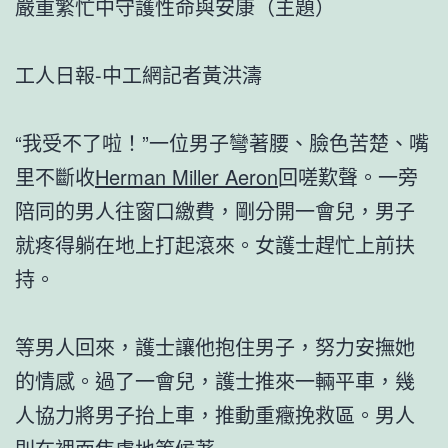
嚴重繁忙中守護性命與安康（主題）
工人日報-中工網記者黃洪濤
“我受不了啦！”一位男子彎著腰、臉色苦楚、嘴
里不斷收
Herman Miller Aeron
回嗟歎聲。一旁
陪同的男人往窗口繳費，剛分開一會兒，男子
就疼得躺在地上打起滾來。女護士趕忙上前扶
持。
等男人回來，護士讓他抱住男子，努力安撫她
的情感。過了一會兒，護士推來一輛平車，幾
人協力將男子抬上車，推動重癥挽救區。男人