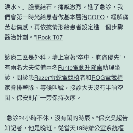
淚水。」膽囊結石，痛感激烈。進了急診，我
們會第一時光給患者做基本醫治
COFO
，緩解痛
苦悲傷感，再依據情形給患者設定進一個步驟
醫治計劃。”
iRock T07
診療二區是外科，墻上寫著“卒中、胸痛優先”，
有兩名大夫裝備兩名
Funte電動升降桌
助理坐
診，問診患
Razer雷蛇電競椅
者和
ROG電競椅
家眷排著隊、等候叫號，接診大夫沒有半晌空
閑。保安則在一旁保持次序。
“急診24小時不休，沒有閑的時辰。”保安吳超告
知記者，他是晚班，從當天19時
辦公室系統櫃