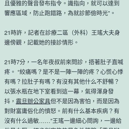
且優雅的聲音發布指令。識指向，就可以達到
響應區域，防止跑錯路，為就診節儉時光”。
21時許，記者在診療二區（外科）王瑤大夫身
邊傍觀，記載她的接診情形。
21時7分，一名年夜叔前來問診，捂著肚子直喊
疼。 “絞痛嗎？是不是一陣一陣的疼？心慌心悸
有嗎？拉肚子有嗎？有沒有其他什么不舒暢？
以張水瓶在地下室看到這一幕，氣得渾身發
抖，
震旦辦公家具
但不是因為害怕，而是因為
對財富庸俗化的憤怒。前有什么基本疾病？有
沒有什么過敏……”王瑤一邊細心問詢，一邊給