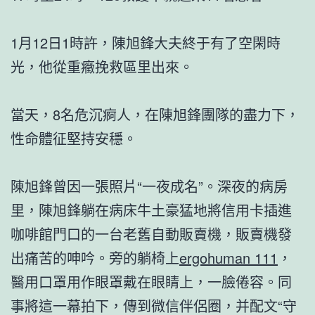
1月12日1時許，陳旭鋒大夫終于有了空閑時
光，他從重癥挽救區里出來。
當天，8名危沉痾人，在陳旭鋒團隊的盡力下，
性命體征堅持安穩。
陳旭鋒曾因一張照片“一夜成名”。深夜的病房
里，陳旭鋒躺在病床牛土豪猛地將信用卡插進
咖啡館門口的一台老舊自動販賣機，販賣機發
出痛苦的呻吟。旁的躺椅上
ergohuman 111
，
醫用口罩用作眼罩戴在眼睛上，一臉倦容。同
事將這一幕拍下，傳到微信伴侶圈，并配文“守