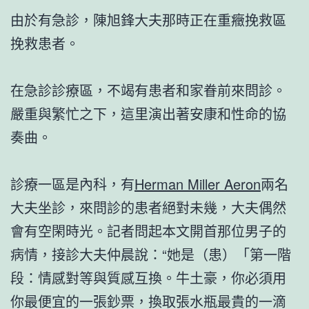
由於有急診，陳旭鋒大夫那時正在重癥挽救區
挽救患者。
在急診診療區，不竭有患者和家眷前來問診。
嚴重與繁忙之下，這里演出著安康和性命的協
奏曲。
診療一區是內科，有
Herman Miller Aeron
兩名
大夫坐診，來問診的患者絕對未幾，大夫偶然
會有空閑時光。記者問起本文開首那位男子的
病情，接診大夫仲晨說：“她是（患）「第一階
段：情感對等與質感互換。牛土豪，你必須用
你最便宜的一張鈔票，換取張水瓶最貴的一滴