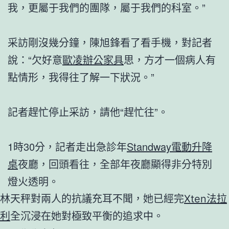
我，更屬于我們的團隊，屬于我們的科室。”
采訪剛沒幾分鐘，陳旭鋒看了看手機，對記者
說：“欠好意
歐凌辦公家具
思，方才一個病人有
點情形，我得往了解一下狀況。”
記者趕忙停止采訪，請他“趕忙往”。
1時30分，記者走出急診年
Standway電動升降
桌
夜廳，回頭看往，全部年夜廳顯得非分特別
燈火透明。
林天秤對兩人的抗議充耳不聞，她已經完
Xten法拉
利
全沉浸在她對極致平衡的追求中。