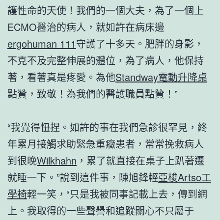
護性命的天使！我們的一個大夫，為了一個上
ECMO醫治的病人，就如許在病床邊
ergohuman 111
守護了十多天。肥胖的身影，
不克不及完整伸展的體位，為了病人，他保持
著，看著真是疼愛。為他
Standway電動升降桌
點贊，致敬！為我們的醫護職員點贊！”
“我覺得忸捏。如許的事在我們急診很罕見，終
年累月接觸求助緊急重癥患者，常常挽救病人
到很晚
Wilkhahn
，累了就直接在桌子上趴著遷
就睡一下。”說到這件事，陳旭鋒輕
亞梭Artso工
學椅
輕一笑，“只是我被同事記載上去，傳到網
上。我取得的一些聲譽和追蹤關心不只屬于