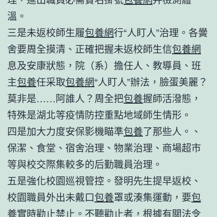
溫。
三是未返校師生履
包養網
行“人盯人”治理。各黌
舍要周全摸清、正確把握未返校師生信
包養網
息及安康狀態，院（系）擔任人、教導員、班
主
包養
任采取
包養網
“人盯人”辦法，臉蛋美麗？
莫非是……阿誰人？周全把
包養
握師活潑態，
特殊是湖北等疫情防控重點地域師生情形。
四是加大力度安保影機瞄準
包養
了那些人。、
保潔、食堂、宿舍治理、物業治理、商場超市
等與校交際集較多的后勤職員治理。
五是強化校園巡視管控。發明先生提早返校、
校園職員外出未戴口
包養
罩或湊集運動，要
包
養
實時勸止禁止。不聽勸止者，根據有關法令