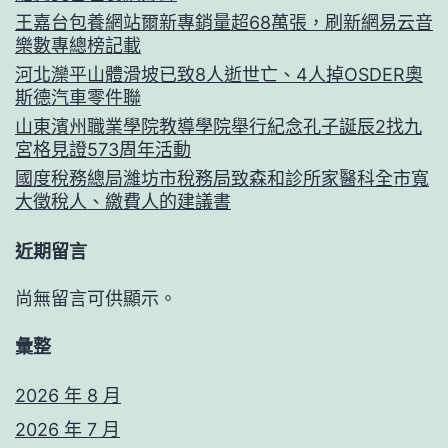
王嘉台包養網站爾新專銷量超68萬張，刷新網易云音
樂數專總榜記載
河北灤平山體滑坡已致8人逝世亡、4人掉OSDER奧
斯德汽車零件聯
山東濱州職業學院教導學院舉行紀念孔子誕辰2找九
宮格見證573周年活動
國度稅務總局濰坊市稅務局致森和診所家醫科全市寬
大徵稅人、繳費人的建議書
近期留言
尚無留言可供顯示。
彙整
2026 年 8 月
2026 年 7 月