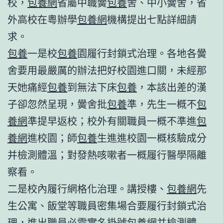
校，
包養網
省屬中職黌
包養
舍、中小黌舍，省
外高校在粵辦學
包養網
機構提出七點詳細請
求。
包養
一是校
包養
園履行封鎖式治理。各地各黌
舍要用最嚴厲的辦法把好校園進口關，未經那
天她痛經
包養
到無法下床
包養
，本該出差的漢
子卻忽然呈現，黌舍批
包養
準，先生一概不
包
養網
準提早返校；校外有關職員一概不準進
包
養網
進校園；師
包養
生進進校園一概核驗成分
并檢測體溫；對發熱咳嗽者一概履行醫學隔離
察看。
二是校內履行網格化治理。講授樓、
包養網
先
生公寓、飯堂等職員密集場合要履行封鎖式治
理，進出職員必需實名掛號
包養網
并檢測體