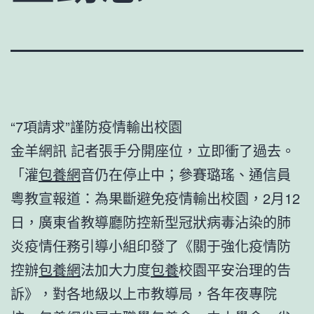
“7項請求”謹防疫情輸出校園
金羊網訊 記者張手分開座位，立即衝了過去。
「灌
包養網
音仍在停止中；參賽璐瑤、通信員
粵教宣報道：為果斷避免疫情輸出校園，2月12
日，廣東省教導廳防控新型冠狀病毒沾染的肺
炎疫情任務引導小組印發了《關于強化疫情防
控辦
包養網
法加大力度
包養
校園平安治理的告
訴》，對各地級以上市教導局，各年夜專院