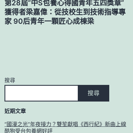
第28屆“中S包養心得國青年五四獎章”
獲得者梁嘉偉：從技校生到技術指導專
家 90后青年一顆匠心成棟梁
搜尋
搜尋
近期文章
“國漫之光”年夜接力？雙笙獻唱《西行紀》新曲上線
酷狗受台包養網好評