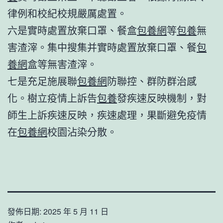
律例和校紀校規嚴厲處置。
六是實時處置放棄口罩、餐盒
包養網
等
包養
無
害渣滓。集中搜集并實時處置放棄口罩、餐
包
養網
盒等無害渣滓。
七是充足施展聯
包養網
防聯控、群防群治感
化。樹立疫情上訴告
包養
發疾速反映機制，對
師生上訴疾速反映，疾速處理，果斷避免疫情
在
包養網
校園沾染分散。
發佈日期:
2025 年 5 月 11 日