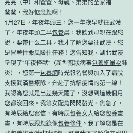
亮亮（中）和爸爸、母親、弟弟的全家福
爸爸，我好惦念您啊！
1月27日，年夜年頭三，您一年夜早就往武漢
了。年夜年頭二早
包養
晨，我聽到母親在跟您
說，要帶什么工具，我才了解您要往武漢，您
是冒著性命風險往任務！您告知我，湖北武漢
呈現了“年夜怪獸”（新型冠狀病毒
包養網單次
肺
炎），您第一
包養網
時光報名餐與加入了病院
支援武漢醫療隊，奔赴了抗擊疫情的第一線！
我認為您就是出差幾天罷了，沒想到這幾個月
您都沒回來。我等女配角閃閃發光。焦急了，
有時辰給您寫信，有時辰
包養女人
給您
包養
畫
畫，有時辰跟您錄像
包養條件
。我了解您是在