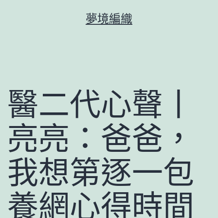
跳
夢境編織
至
主
要
內
容
醫二代心聲丨
亮亮：爸爸，
我想第逐一包
養網心得時間