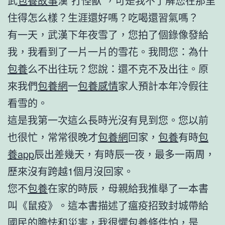
武
包養故事
漢“打怪獸”，可是我不了解您在那里
住得怎么樣？生涯還好嗎？吃喝還習氣嗎？
有一天，武漢下年夜雪了，您拍了個錄像發給
我，我看到了一片一片的雪花。我問您：為什
包養
么不出往玩？您說：還不克不及出往。原
來我們
包養網
一
包養感情
家人預計本年冷假往
看雪的。
這是我第一次這么長時光沒有見到您。您以前
也很忙，常常很晚才
包養網
回家，
包養
有時
包
養app
辰出差幾天，有時辰一夜，最多一兩周，
歷來沒有跨越1個月沒回家。
您不
包養
在家的時辰，母親給我推舉了一本書
叫《鼠疫》。這本書描述了瘟疫招致封城帶給
國民的膽怯和災害，我很懼
包養條件
怕，是