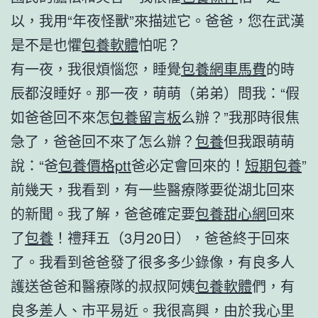
以，我用“年夜怪獸”來描述它。爸爸，您在武漢
是不是也懼
包養軟體
怕呢？
有一夜，我很煩惱您，睡覺
包養網車馬費
的時
辰都沒睡好。那一夜，萌萌（弟弟）問我：“假
如爸爸回不來怎
包養留言板
么辦？”我那時很焦
急了，爸爸回不來了怎么辦？
包養
但我跟萌萌
說：“爸
包養價格ptt
爸必定會回來的！
短期包養
”
前幾天，我看到，有一些醫療隊要從湖北回來
的新聞。我了解，爸爸確定要
包養甜心網
回來
了
包養
！禮拜五（3月20日），爸爸終于回來
了。我看到爸爸發了很多多少錄像，有良多人
護送爸爸和醫療隊的叔叔阿姨
包養軟體
們，有
良多差人、市平易近。我很高興，由於我心里