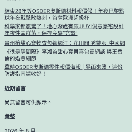
結束28年等OSDER奧斯德材料報價候！年夜巴黎點
球年夜戰擊敗熱刺，首奪歐洲超級杯
科學家都震驚了！地心深處有龐JIUYI俱意豪宅設計
年夜性命群落，保存竟靠“充電”
貴州榕甜心寶物查包養網江：花田間 秀艷服_中國網
《很是靜間隔》李湘首甜心寶貝喜包養網談 與王岳
倫的婚戀細節
冀時OSDER奧斯德零件報價海報 | 暴雨來襲，這份
防護指南請收好！
近期留言
尚無留言可供顯示。
彙整
2026 年 8 月