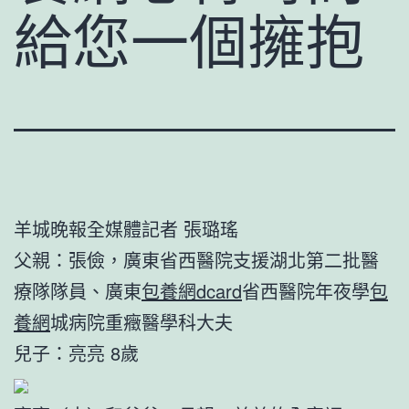
給您一個擁抱
羊城晚報全媒體記者 張璐瑤
父親：張儉，廣東省西醫院支援湖北第二批醫
療隊隊員、廣東
包養網dcard
省西醫院年夜學
包
養網
城病院重癥醫學科大夫
兒子：亮亮 8歲