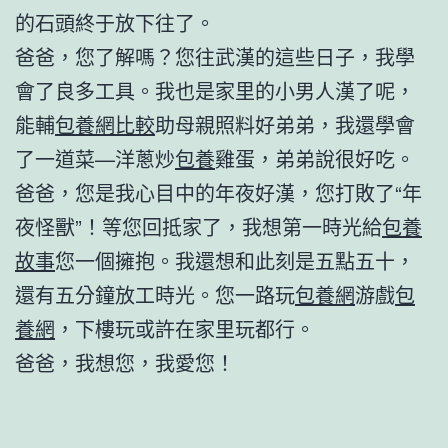
的石頭終于放下往了。
爸爸，您了解嗎？您往武漢的這些日子，我學
會了良多工具。我也是家里的小男人漢了呢，
能輔
包養網比較
助母親照料好弟弟，我還學會
了一道菜—洋蔥炒
包養
雞蛋，弟弟說很好吃。
爸爸，您是我心目中的年夜好漢，您打敗了“年
夜怪獸”！等您回抵家了，我想第一時光給
包養
故事
您一個擁抱。我還想和此刻是五點五十，
還有五分鐘放工時光。您一路玩
包養網
游戲
包
養網
，下樓玩或許在家里玩都行。
爸爸，我想您，我愛您！