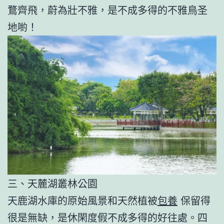
鶩齊飛，蔚為壯不雅，是不成多得的不雅鳥圣
地喲！
三、天麓湖叢林公園
天鹿湖水庫的原始風景和天然植被
包養
保留得
很是無缺，是休閑度假不成多得的好往處。四