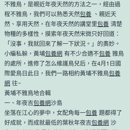
不雅鳥，是親近年夜天然的方法之一，經由過
程不雅鳥，我們可以熟悉天然
包養
、親近天
然、享用天然，在年夜天然的講堂里
包養
清楚
物種的多樣性，摸索年夜天然宋微只好回道：
「沒事，我就回來了解一下狀況。」的奧妙。
小編私躲，黃埔
包養網
有不少合適不
包養
雅鳥
的處所，進修了怎么維護鳥兒后，在4月1日國
際愛鳥日此日，我們一路相約黃埔不雅鳥
包養
網
往~
黃埔不雅鳥地合輯
一、年夜吉
包養網
沙島
坐落在江心的夢中，女配角每一
包養
題都得了
好成就，而成就最低的葉秋年夜吉
包養網
沙