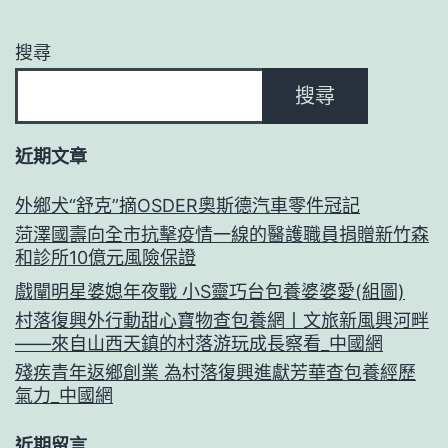
搜尋
搜尋
近期文章
外鄉犬“舒克”摘OSDER奧斯德汽車零件冠記
菏澤國壽向全市抗擊疫情一線的醫護職員捐贈新竹森
和診所10億元風險保證
戲闡明星婆媳年夜戰 小S靈巧台包養婆婆愛(組圖)
村落復興外行動甜心寶物查包養網丨文旅新風興河畔
——來自山西天鎮的村落游玩成長察看_中國網
殘疾青年返鄉創業 為村落復興進獻芳華查包養經歷
氣力_中國網
近期留言