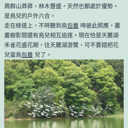
周群山莽莽，林木豐盛，天然也都處於優勢。
是鳥兒的戶外六合。
走在綠道上，不時聽到鳥
包養
啼彼此照應，叢
叢樹影間還有鳥兒相互追逐。現在恰是天麓湖
禾雀花盛花期，往天麓湖游覽，可不要錯把花
兒當鳥
包養
兒了。