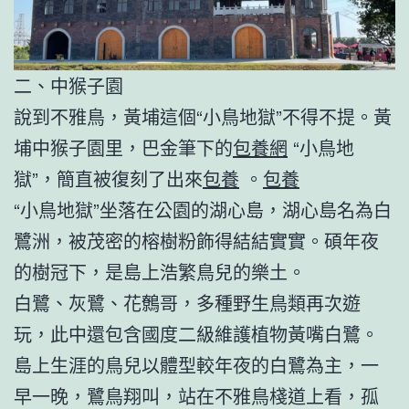
二、中猴子園
說到不雅鳥，黃埔這個“小鳥地獄”不得不提。黃
埔中猴子園里，巴金筆下的
包養網
“小鳥地
獄”，簡直被復刻了出來
包養
。
包養
“小鳥地獄”坐落在公園的湖心島，湖心島名為白
鷺洲，被茂密的榕樹粉飾得結結實實。碩年夜
的樹冠下，是島上浩繁鳥兒的樂土。
白鷺、灰鷺、花鷯哥，多種野生鳥類再次遊
玩，此中還包含國度二級維護植物黃嘴白鷺。
島上生涯的鳥兒以體型較年夜的白鷺為主，一
早一晚，鷺鳥翔叫，站在不雅鳥棧道上看，孤