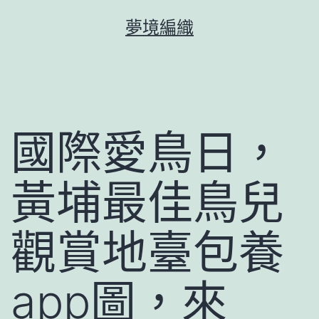
跳
夢境編織
至
主
要
內
容
國際愛鳥日，
黃埔最佳鳥兒
觀賞地臺包養
app圖，來