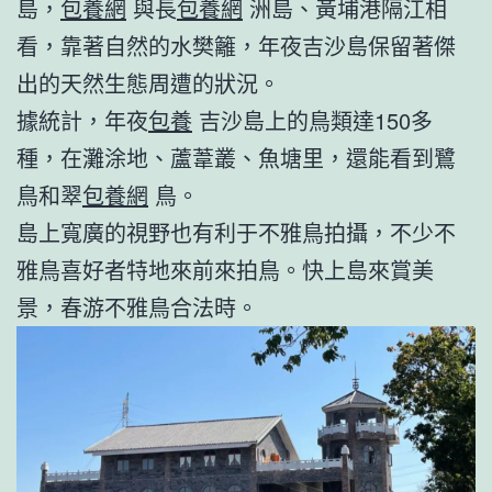
島，
包養網
與長
包養網
洲島、黃埔港隔江相
看，靠著自然的水樊籬，年夜吉沙島保留著傑
出的天然生態周遭的狀況。
據統計，年夜
包養
吉沙島上的鳥類達150多
種，在灘涂地、蘆葦叢、魚塘里，還能看到鷺
鳥和翠
包養網
鳥。
島上寬廣的視野也有利于不雅鳥拍攝，不少不
雅鳥喜好者特地來前來拍鳥。快上島來賞美
景，春游不雅鳥合法時。