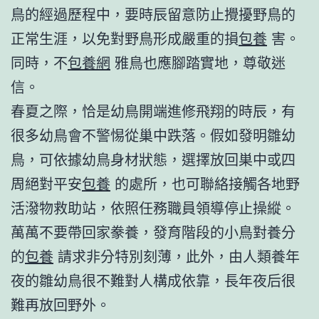
鳥的經過歷程中，要時辰留意防止攪擾野鳥的
正常生涯，以免對野鳥形成嚴重的損
包養
害。
同時，不
包養網
雅鳥也應腳踏實地，尊敬迷
信。
春夏之際，恰是幼鳥開端進修飛翔的時辰，有
很多幼鳥會不警惕從巢中跌落。假如發明雛幼
鳥，可依據幼鳥身材狀態，選擇放回巣中或四
周絕對平安
包養
的處所，也可聯絡接觸各地野
活潑物救助站，依照任務職員領導停止操縱。
萬萬不要帶回家豢養，發育階段的小鳥對養分
的
包養
請求非分特別刻薄，此外，由人類養年
夜的雛幼鳥很不難對人構成依靠，長年夜后很
難再放回野外。