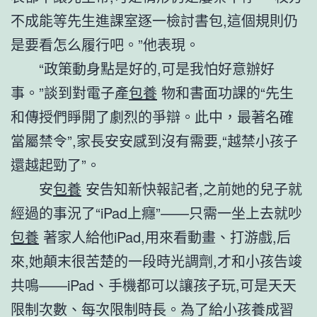
不成能等先生進課室逐一檢討書包,這個規則仍
是要看怎么履行吧。”他表現。
“政策動身點是好的,可是我怕好意辦好
事。”談到對電子產
包養
物和書面功課的“先生
和傳授們睜開了劇烈的爭辯。此中，最著名確
當屬禁令”,家長安安感到沒有需要,“越禁小孩子
還越起勁了”。
安
包養
安告知新快報記者,之前她的兒子就
經過的事況了“iPad上癮”——只需一坐上去就吵
包養
著家人給他iPad,用來看動畫、打游戲,后
來,她顛末很苦楚的一段時光調劑,才和小孩告竣
共鳴——iPad、手機都可以讓孩子玩,可是天天
限制次數、每次限制時長。為了給小孩養成習