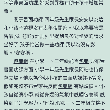
字等非書面功課,她感到異樣有助于孩子增加常
識。
關于書面功課,四年級先生家長安安以為這
和小孩子遠視沒有太年夜關系。“我以為要害是
習氣,像《實行計劃》里提到良多對坐姿的請求,
坐好了,孩子恰當做一些功課,我以為沒有影
響。”安安稱。
包養網
在小學一、二年級能否
包養
要布置
書面功課方面,小學一年級先生家長阿皓也持保
存立場。他以為今朝小孩的書面功課并不算多,
假如完整不布置家長反而
包養網
有點煩惱。“小
孩自從讀小學,就從身邊的氣氛中感觸
包養網
感
染到了升學壓力。”他說,假如一、二年級完整不