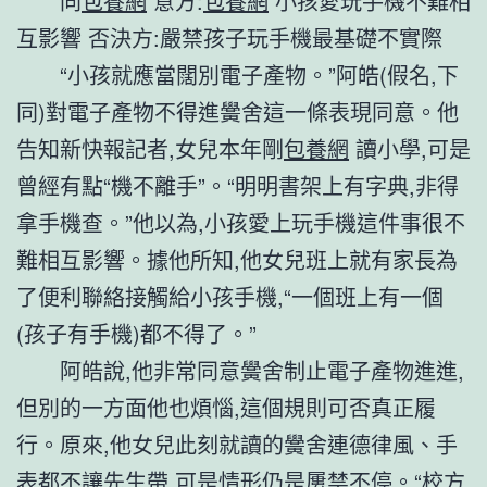
同
包養網
意方:
包養網
小孩愛玩手機不難相
互影響 否決方:嚴禁孩子玩手機最基礎不實際
“小孩就應當闊別電子產物。”阿皓(假名,下
同)對電子產物不得進黌舍這一條表現同意。他
告知新快報記者,女兒本年剛
包養網
讀小學,可是
曾經有點“機不離手”。“明明書架上有字典,非得
拿手機查。”他以為,小孩愛上玩手機這件事很不
難相互影響。據他所知,他女兒班上就有家長為
了便利聯絡接觸給小孩手機,“一個班上有一個
(孩子有手機)都不得了。”
阿皓說,他非常同意黌舍制止電子產物進進,
但別的一方面他也煩惱,這個規則可否真正履
行。原來,他女兒此刻就讀的黌舍連德律風、手
表都不讓先生帶,可是情形仍是屢禁不停。“校方