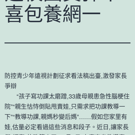
喜包養網一
防控青少年遠視計劃征求看法稿出臺,激發家長
爭辯
“孩子寫功課太磨蹭,33歲母親患急性腦梗住
院”“親生怙恃倒貼甩賣娃,只需求把功課教導一
下”“教導功課,親媽秒變后媽”……假如您家里有
娃,估量必定看過這些消息和段子。近日,讓家長