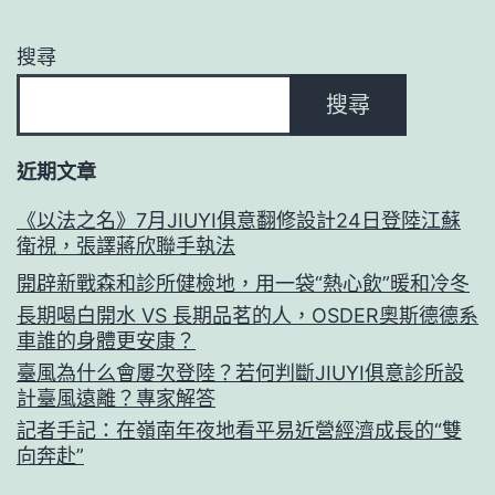
搜尋
搜尋
近期文章
《以法之名》7月JIUYI俱意翻修設計24日登陸江蘇
衛視，張譯蔣欣聯手執法
開辟新戰森和診所健檢地，用一袋“熱心飲”暖和冷冬
長期喝白開水 VS 長期品茗的人，OSDER奧斯德德系
車誰的身體更安康？
臺風為什么會屢次登陸？若何判斷JIUYI俱意診所設
計臺風遠離？專家解答
記者手記：在嶺南年夜地看平易近營經濟成長的“雙
向奔赴”