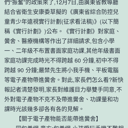
們“振奮”的政策來了,12月7日,由廣東省教導廳
結合省衛生安康委草擬的《廣東省綜合防控兒
童青少年遠視實行計劃(征求看法稿)》(以下簡
稱《實行計劃》)公布。《實行計劃》對家庭、
黌舍、醫療機構等作出了詳細請求,包含小學
一、二年級不布置書面家庭功課,其他年級書面
家庭功課完成時光不得跨越 60 分鐘,初中不得
跨越 90 分鐘;嚴禁先生將小我手機、平板電腦
等電子產物帶進黌舍。對此,家長們怎么看?新快
報記者清楚發明,家長對維護目力舉雙手同意,不
外對電子產物不克不及帶進黌舍、功課量和功
課時光該幾多卻各有各的見解。
【關于電子產物能否能帶進黌舍】