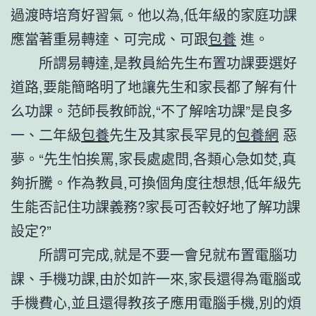
過渡時培育好習氣。他以為,低年級的家庭功課
應當著重易轉達、可完成、可跟
包養
進。
所謂易轉達,是教員給先生布置功課要選好
道路,要能簡略明了地讓先生和家長都了解有什
么功課。范師長教師說,“不了解啥功課”是良多
一、二年級
包養
先生及其家長罕見的
包養網
惡
夢。“先生怕挨罵,家長處處問,各類心急如焚,真
夠折騰。作為教員,可換個角度往想想,低年級先
生能否記住功課義務?家長可否較好地了解功課
設定?”
所謂可完成,就是不要一會兒就布置電腦功
課、手機功課,由於如許一來,家長還得為電腦或
手機費心,並且還得教孩子應用電腦手機,別的煩