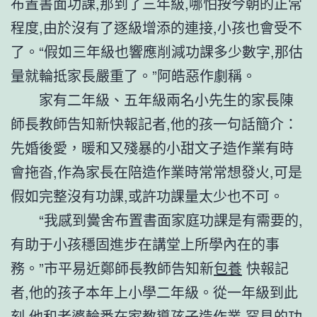
布置書面功課,那到了三年級,哪怕按今朝的正常
程度,由於沒有了逐級增添的連接,小孩也會受不
了。“假如三年級也響應削減功課多少數字,那估
量就輪抵家長嚴重了。”阿皓惡作劇稱。
家有二年級、五年級兩名小先生的家長陳
師長教師告知新快報記者,他的孩一句話簡介：
先婚後愛，暖和又殘暴的小甜文子造作業有時
會拖沓,作為家長在陪造作業時常常想發火,可是
假如完整沒有功課,或許功課量太少也不可。
“我感到黌舍布置書面家庭功課是有需要的,
有助于小孩穩固進步在講堂上所學內在的事
務。”市平易近鄭師長教師告知新
包養
快報記
者,他的孩子本年上小學二年級。從一年級到此
刻,他和老婆輪番在家教導孩子造作業,罕見的功