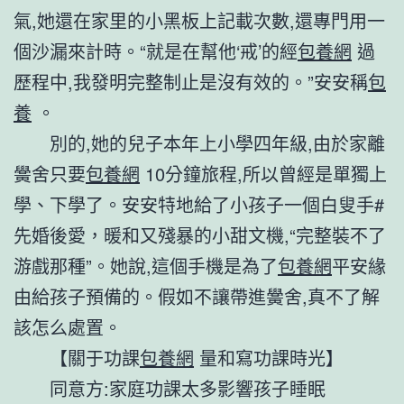
氣,她還在家里的小黑板上記載次數,還專門用一
個沙漏來計時。“就是在幫他‘戒’的經
包養網
過
歷程中,我發明完整制止是沒有效的。”安安稱
包
養
。
別的,她的兒子本年上小學四年級,由於家離
黌舍只要
包養網
10分鐘旅程,所以曾經是單獨上
學、下學了。安安特地給了小孩子一個白叟手#
先婚後愛，暖和又殘暴的小甜文機,“完整裝不了
游戲那種”。她說,這個手機是為了
包養網
平安緣
由給孩子預備的。假如不讓帶進黌舍,真不了解
該怎么處置。
【關于功課
包養網
量和寫功課時光】
同意方:家庭功課太多影響孩子睡眠