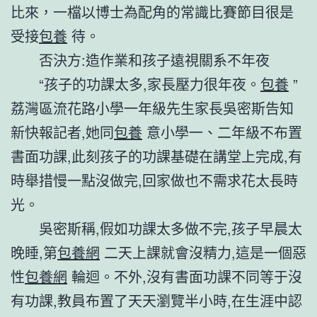
比來，一檔以博士為配角的常識比賽節目很是
受接
包養
待。
否決方:造作業和孩子遠視關系不年夜
“孩子的功課太多,家長壓力很年夜。
包養
”
荔灣區流花路小學一年級先生家長吳密斯告知
新快報記者,她同
包養
意小學一、二年級不布置
書面功課,此刻孩子的功課基礎在講堂上完成,有
時舉措慢一點沒做完,回家做也不需求花太長時
光。
吳密斯稱,假如功課太多做不完,孩子早晨太
晚睡,第
包養網
二天上課就會沒精力,這是一個惡
性
包養網
輪迴。不外,沒有書面功課不同等于沒
有功課,教員布置了天天瀏覽半小時,在生涯中認