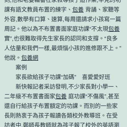
課有語文教員布置的練字、
包養
背誦、家聽等
外容,數學有口算、速算,每周還請求小孩寫一篇
周記。他以為不布置書面家庭功課“不太現
包養
實”,也很難取得先生家長的認同和支撐。“良多
人估量和我們一樣,最煩惱小孩的進修跟不上。”
他說。
包養網
案例
家長欲給孩子功課“加碼” 喜愛愛好班
新快報記者采訪發明,不少家長對小學一、
二年級不布置書面家
包養
庭功課“不傷風”,甚至
還自行給孩子布置額定的功課。而別的一些家
長則熱衷于為孩子報讀各類校外教導班。在受
訪者中,鄭師長教師就為孩子報了校外的英語瀏