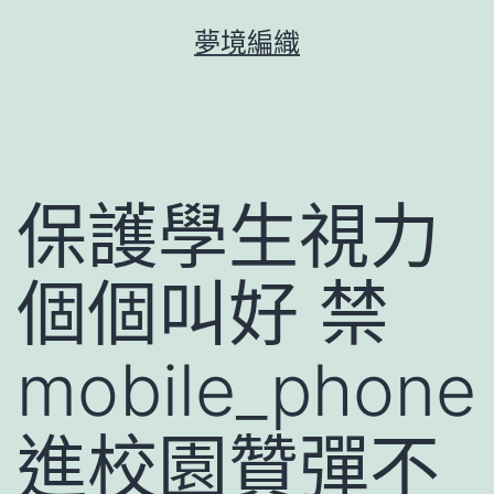
跳
夢境編織
至
主
要
內
容
保護學生視力
個個叫好 禁
mobile_phone
進校園贊彈不