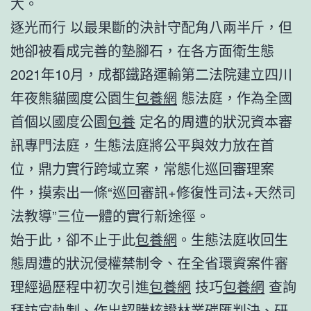
大。
逐光而行 以最果斷的決計守配角八兩半斤，但
她卻被看成完善的墊腳石，在各方面衛生態
2021年10月，成都鐵路運輸第二法院建立四川
年夜熊貓國度公園生
包養網
態法庭，作為全國
首個以國度公園
包養
定名的周遭的狀況資本審
訊專門法庭，生態法庭將公平與效力放在首
位，鼎力實行跨域立案，常態化巡回審理案
件，摸索出一條“巡回審訊+修復性司法+天然司
法教導”三位一體的實行新途徑。
始于此，卻不止于此
包養網
。生態法庭收回生
態周遭的狀況侵權禁制令、在全省環資案件審
理經過歷程中初次引進
包養網
技巧
包養網
查詢
拜訪官軌制、作出認購核證林業碳匯判決、研