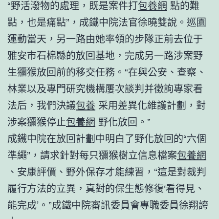
“野活潑物的處理，既是案件打
包養網
點的難
點，也是痛點”，成鐵中院法官徐曉雙說。巡園
運動當天，另一路由她率領的步隊正前去位于
雅安市石棉縣的放回基地，完成另一路涉案野
生獼猴放回前的移交任務。“在與公安、查察、
林業以及專門研究機構屢次談判并徵詢專家看
法后，我們決議
包養
采用差異化維護計劃，對
涉案獼猴停止
包養網
野化放回。”
成鐵中院在放回計劃中明白了野化放回的“六個
準繩”，請求針對每只獼猴樹立信息檔案
包養網
、安康評價、野外保存才能練習，“這是對裁判
履行方法的立異，真對的保生態修復‘看得見、
能完成’。”成鐵中院審訊委員會專職委員徐翔誇