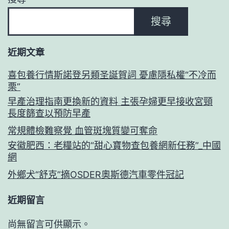
搜尋
近期文章
喜包養行情斯諾登另類圣誕賀詞 憂慮隱私權“不冷而
栗”
早產治理指南更換新的資料 主張孕婦更早接收宮頸
長度篩查以預防早產
常規體檢難察覺 血管斑塊質變可奪命
安徽肥西：老糧站的“甜心寶物查包養網新任務”_中國
網
外鄉犬“舒克”摘OSDER奧斯德汽車零件冠記
近期留言
尚無留言可供顯示。