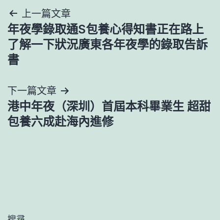
文
上一篇文章
年夜學錄取通S包養心得知書正在路上
章
了解一下狀況廣東各年夜學的錄取告訴
導
書
覽
下一篇文章
港中年夜（深圳）首屆本科畢業生 超甜
包養六成赴海內進修
搜尋