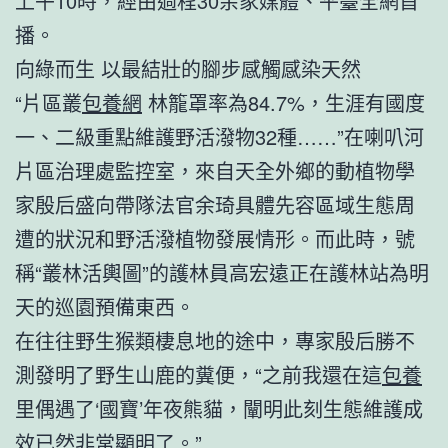
上午10時，經由過程30余家媒體、平臺全網首
播。
向綠而生 以最結壯的腳步感觸感染天然
“片區叢
包養網
林籠罩率為84.7%，生涯有國度
一、二級重點維護野活潑物32種……”在喇叭河
片區治理處監控室，來自天全外鄉的動植物學
家殷后盛向帶隊法官余琦具體先容區域生態周
遭的狀況和野活潑植物發展情形。而此時，號
稱“叢林活輿圖”的護林員高宏遠正在護林站為明
天的巡園預備東西。
在往往野生猴類棲息地的途中，專家殷后勝不
測發明了野生山鹿的糞便，“之前我還在這
包養
里偶遇了‘國寶’年夜熊貓，闡明此刻生態維護成
效已然非常顯明了。”