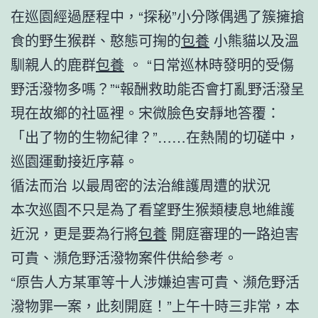
在巡園經過歷程中，“探秘”小分隊偶遇了簇擁搶
食的野生猴群、憨態可掬的
包養
小熊貓以及溫
馴親人的鹿群
包養
。 “日常巡林時發明的受傷
野活潑物多嗎？”“報酬救助能否會打亂野活潑呈
現在故鄉的社區裡。宋微臉色安靜地答覆：
「出了物的生物紀律？”……在熱鬧的切磋中，
巡園運動接近序幕。
循法而治 以最周密的法治維護周遭的狀況
本次巡園不只是為了看望野生猴類棲息地維護
近況，更是要為行將
包養
開庭審理的一路迫害
可貴、瀕危野活潑物案件供給參考。
“原告人方某軍等十人涉嫌迫害可貴、瀕危野活
潑物罪一案，此刻開庭！”上午十時三非常，本