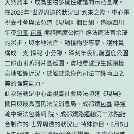
天然資本，成為生物多樣性維護的示范區域。
在2023年“世界周遭的狀況日”到來之際，中心電
視臺社會與法頻道《現場》欄目組，追隨四川
年夜
包養
包養
熊貓國度公園生態法庭法官余琦
的腳步，與本地法官、動植物學專家、護林員
構成一支“探秘”小分隊，深刻年夜熊貓國度公園
二郎山喇叭河片區巡園，實地看望野生猴類棲
息地維護近況，感觸感染綠色司法守護兩山之
美的強盛氣力。
此次運動是中心電視臺社會與法頻道《現場》
欄目與最高國民法院消息局、成都鐵
包養
路運
輸中級法
包養網
院、成都鐵路運輸第二法院結
合制作的“世界周遭的狀況日”特殊節目，6月5日