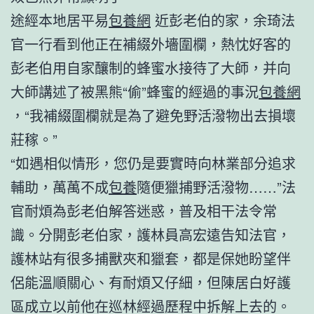
途經本地居平易
包養網
近彭老伯的家，余琦法
官一行看到他正在補綴外墻圍欄，熱忱好客的
彭老伯用自家釀制的蜂蜜水接待了大師，并向
大師講述了被黑熊“偷”蜂蜜的經過的事況
包養網
，“我補綴圍欄就是為了避免野活潑物出去損壞
莊稼。”
“如遇相似情形，您仍是要實時向林業部分追求
輔助，萬萬不成
包養
隨便獵捕野活潑物……”法
官耐煩為彭老伯解答迷惑，普及相干法令常
識。分開彭老伯家，護林員高宏遠告知法官，
護林站有很多捕獸夾和獵套，都是保她盼望伴
侶能溫順關心、有耐煩又仔細，但陳居白好護
區成立以前他在巡林經過歷程中拆解上去的。