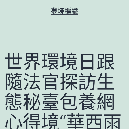
跳
夢境編織
至
主
要
內
容
世界環境日跟
隨法官探訪生
態秘臺包養網
心得境“華西雨