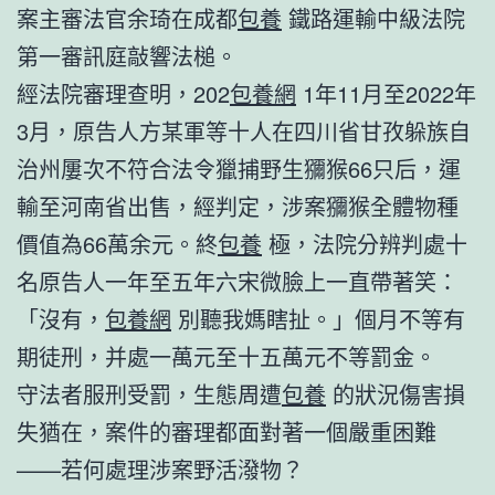
案主審法官余琦在成都
包養
鐵路運輸中級法院
第一審訊庭敲響法槌。
經法院審理查明，202
包養網
1年11月至2022年
3月，原告人方某軍等十人在四川省甘孜躲族自
治州屢次不符合法令獵捕野生獼猴66只后，運
輸至河南省出售，經判定，涉案獼猴全體物種
價值為66萬余元。終
包養
極，法院分辨判處十
名原告人一年至五年六宋微臉上一直帶著笑：
「沒有，
包養網
別聽我媽瞎扯。」個月不等有
期徒刑，并處一萬元至十五萬元不等罰金。
守法者服刑受罰，生態周遭
包養
的狀況傷害損
失猶在，案件的審理都面對著一個嚴重困難
——若何處理涉案野活潑物？