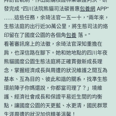
發完成 “四川法院熊貓司法碳普惠
包養網
APP”
……這些任務，余琦法官一五一十，“兩年來，
生態法庭的出行近30萬公里，將生態司法的烙
印留在了國度公園的各個角
包養
落。”
看著審訊席上的法徽，余琦法官深知重擔在
肩，也深信路在腳下。她和她地點的四川年夜
熊貓國度公園生態法庭將正確貫徹新成長理
念，掌握經濟成長與周遭的狀況維護之間互為
基本、互為目的、彼此和諧的關系，找準生態
環前陣子你媽還說，你都當司理了？」境維
護、經濟社會成長和保證平易近生間的均衡
點，讓國度公園的天更藍、水更清，國民群眾
生涯周遭的狀況加倍精美溫馨！