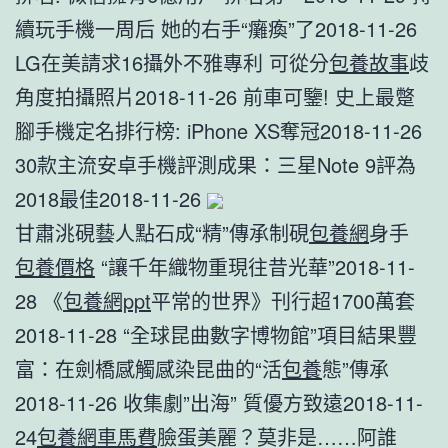
續玩手機一周后 她的右手“癱瘓”了2018-11-26
LG在美請求16攝外不雅專利 可從分
包養故事
歧
角度拍攝照片2018-11-26 前車可鑒! 史上最蹩
腳手機定名排行榜: iPhone XS奪冠2018-11-26
30款主流安卓手機評測成果：三星Note 9評為
2018最佳2018-11-26
甘肅洮硯藝人點石成“精”傳承制硯
包養網
身手
包養價格
“讓千年織物重現往昔光華”2018-11-
28 《
包養網ppt
平常的世界》刊行超1700萬套
2018-11-28 “全球昆曲數字博物館”項目結果豐
富：在劍橋感觸感染昆曲的“活
包養
態”傳承
2018-11-26 收集劇”出海” 質優方致遠2018-11-
24
包養網車馬費
臉蛋美麗？莫非是……阿誰