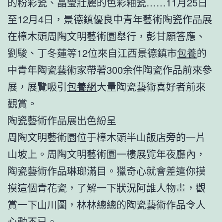
的粉彩瓷、晶瑩壯麗的色彩釉瓷……11月25日
至12月4日，景德鎮優良中青年藝術陶瓷作品展
在樟木頭周陶文明藝術園舉行，彭甘願答應、
劉駿、丁冬蓮等12位來自江西景德鎮市
包養
的
中青年陶瓷藝術家帶著300余件陶瓷作品前來參
展，展覽吸引
包養網
大量陶瓷藝術喜好者前來
觀賞。
陶瓷藝術作品展出色紛呈
周陶文明藝術園位于樟木頭半山飯店旁的一片
山坡上。周陶文明藝術園一樓展覽年夜廳內，
陶瓷藝術作品琳瑯滿目。獵奇心就會差遣你摸
摸這個青花瓷，了解一下狀況阿誰人物畫，觀
賞一下山川圖，林林總總的陶瓷藝術作品令人
心動不已。