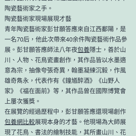
陶瓷藝術家之手。
陶瓷藝術家現場展現才藝
青年陶瓷藝術家彭甘願答應來自江西鄱陽，是
一名70后，他此次帶來40余件陶瓷藝術作品參
展。彭甘願答應師法八年夜
包養
隱士，善於山
川、人物、花鳥瓷畫創作，其作品皆以水墨適
意為宗，抽像夸張奇異，翰墨凝練沉毅，作風
雄奇雋永，代表作有《鐘馗醉酒》《山野人
家》《福在面前》等，其作品曾在國際博覽會
上屢次獲獎。
在展覽的經過歷程中，彭甘願答應還現場創作
包養網比較
展現本身的才藝。他現場為大師展
現了花鳥、書法的繪制技能，其所畫山川、花