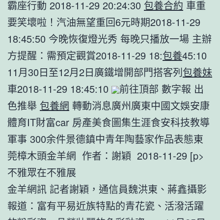
霸座行動 2018-11-29 20:24:30
包養合約
車重
要笑壞啦！汽油無望重回6元時期2018-11-29
18:45:50 今晚恢復燈光秀 每晚只播放一場 主辦
方提醒：需預定觀賞2018-11-29 18:
包養
45:10
11月30日至12月2日廣鐵增開部門搭客列
包養妹
車2018-11-29 18:45:10
前往頂部 數字報 出
色推舉
包養網
轉動消息廣州廣東中國文娛安康
體育IT財富car 房產美食圖集生涯食安科技教導
軍事 300余件景德鎮中青年陶藝家作品表態東
莞樟木頭金羊網 作者：謝穎 2018-11-29 [p>
不雅眾在不雅展
金羊網訊 記者謝穎，通信員魏洪東、蔣鑫攝影
報道：富有平易近族特點的青花瓷、活潑活躍