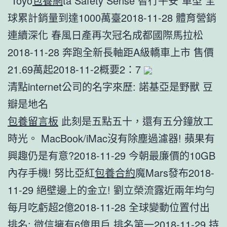
“Toyo
包養網
ta Safety Sense 智行平安”車型 全
球累計銷量到達1000萬臺2018-11-28 體育營銷
連續深化 春風日產再次冠名成都國際馬拉松
2018-11-28 奔跑全新長軸距A級轎車上市 售價
21.69萬起2018-11-2概要2：7
清點internet公司的名字來歷: 諾基亞是野獸 豆
瓣是地名
包養留言板
此刻是五點五十，還有五分鐘放工
時光。 MacBook/iMac沒有除塵過濾器! 蘋果有
興趣仍是有意?2018-11-29 今朝最廉價的10GB
內存手機! 努比亞紅
包養合約
魔Mars發布2018-
11-29 絕壁邊上的金立! 劉立榮流露近兩年均勻
每月吃虧超2億2018-11-28 全球變動位置付出
排名: 微信擁有6億用戶 排名第一2018-11-29 持