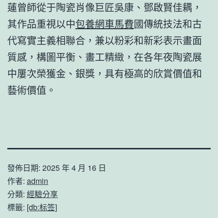
蓮曾師從于陶瓷肖像巨匠吳康、鄧啟賢佳耦，
其作品重視以中
包養網車馬費
國傳統技法和古
代寫實主義相聯合，兼以粉彩和新彩表示畫面
質感，構圖平衡、畫工精緻，在各年夜陶瓷展
中屢次榮獲金、銀獎，具有極高的欣賞價值和
藝術價值。
發佈日期:
2025 年 4 月 16 日
作者:
admin
分類:
經驗分享
標籤:
[db:标签]