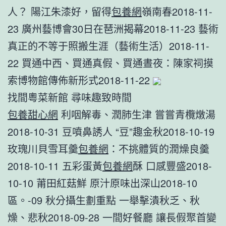
人？ 陽江朱漆好，留得
包養網
嶺南春2018-11-
23 廣州藝博會30日在琶洲揭幕2018-11-23 藝術
真正的不等于照搬生涯（藝術生活）2018-11-
22 買通中西、買通真假、買通晝夜：陳家祠摸
索博物館傳佈新形式2018-11-22
找間粵菜新館 尋味趣致時間
包養甜心網
利咽解毒、潤肺生津 嘗嘗青欖燉湯
2018-10-31 豆噴鼻誘人 “豆”趣金秋2018-10-19
玫瑰川貝雪耳羹
包養網
：不挑體質的潤燥良羹
2018-10-11 五彩蛋黃
包養網
酥 口感豐盛2018-
10-10 莆田紅菇鮮 原汁原味出深山2018-10
區。-09 秋分攝生劃重點 一舉擊潰秋乏、秋
燥、悲秋2018-09-28 一間好餐廳 讓長假聚首變