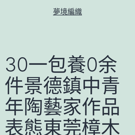
跳
夢境編織
至
主
要
內
容
30一包養0余
件景德鎮中青
年陶藝家作品
表態東莞樟木