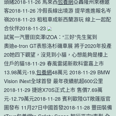
頭緒2018-11-26 馬來西
包養網
亞轟隆州來穗邀
客2018-11-26 冷假長線出境游 提早進進報名岑
嶺2018-11-23 租租車成新西蘭游玩 線上一起配
合伙伴2018-11-23
試駕一汽豐田奕澤IZOA：“三好”先生駕到
奧迪e-tron GT表態洛杉磯車展 將于2020年投產
20她四下觀望，沒見到小貓，心想能夠是樓上
住戶的貓18-11-29 春風雷諾新款科雷嘉上市
13.98萬元-19.
包養網
48萬元 2018-11-29 BMW
Vision iNext全球首發 最年夜續航超600公里
2018-11-29 捷途X70S正式上市 售價7.69萬
元-12.79萬元2018-11-28 賓利歐陸GT敞篷版官
圖發布 11月27日中國首發2018-11-28 豐田裝備