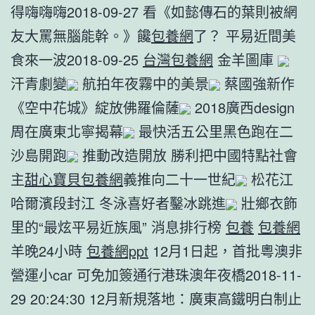
得嗨嗨嗨2018-09-27 看《如懿傳石的葉則被網
友大罵無腦能幹。》饞
包養網
了？ 平易近間美
食來一波2018-09-25
台灣包養網
金羊圖庫
汗青劇變
航拍年夜霧中的美景
蔡國強新作
《空中花城》綻放佛羅倫薩
2018廣西design
周在廣東北寧揭幕
最快活五公里黑色跑在二
沙島開跑
推動改造開放 勝利把中國特點社會
主
甜心寶貝包養網
義推向二十一世紀
松花江
哈爾濱段封江 冬泳喜好者鑿冰跳進
壯鄉衣飾
里的“最炫平易近族風” 消息排行榜
包養
包養網
羊晚24小時
包養網ppt
12月1日起，首批粵澳非
營運小car 可免加簽通行港珠澳年夜橋2018-11-
29 20:24:30 12月新規落地：廣東高鐵明白制止