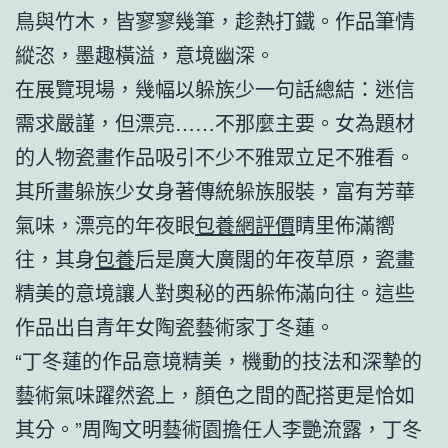
鳥與竹木，皆寥寥幾筆，趁熱打鐵。作品筆情
縱恣，墨趣橫溢，意境幽深。
在展覽現場，幾幅以躲族少一句話總結：迷信
需求嚴謹，但漂亮……不那麼主要。女為題材
的人物瓷畫作品吸引不少不雅眾立足不雅看。
其所畫躲族少女身著傳統躲族服裝，富有芳華
氣味，漂亮的年夜眼
包養網評價
睛里佈滿嚮
往，其身
包養
后是廣大廣闊的年夜草原，瓷畫
精美的意境讓人對奧秘的西躲佈滿向往。這些
作品出自青年女陶瓷藝術家丁冬蓮。
“丁冬蓮的作品意境精美，機動的技法和深摯的
藝術氣味躍然瓷上，顏色之間的配搭更是恰如
其分。”周陶文明藝術園擔任人李艷流露，丁冬