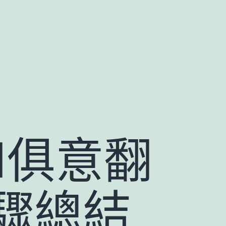
I俱意翻
驟總結