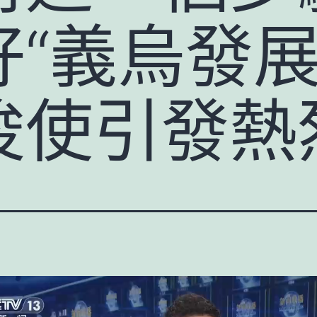
“義烏發展
唆使引發熱