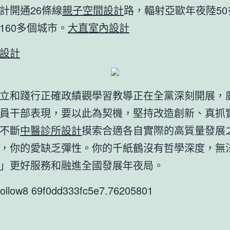
計開通26條線
親子空間設計
路，輻射亞歐年夜陸50
160多個城市。
大直室內設計
設計
立和踐行正確政績觀學習教導正在全黨深刻開展，
員干部表現，要以此為契機，堅持改造創新、真抓
不斷
中醫診所設計
摸索合適各自實際的高質量發展
，你的愛缺乏彈性。你的千紙鶴沒有哲學深度，無
」更好服務和融進全國發展年夜局。
9follow8 69f0dd333fc5e7.76205801