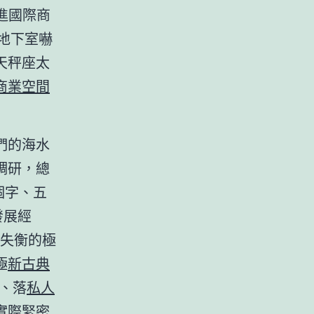
進國際商
地下室嚇
天秤座太
商業空間
們的海水
調研，總
二個字、五
發展經
是失衡的極
極
新古典
、落
私人
實際緊密