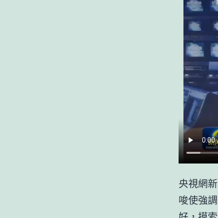
央視網新
唆使強調
好，摸索