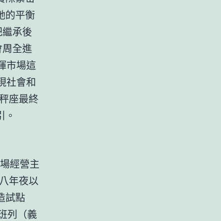
她的平衡
把繼承後
會周全進
發揮市場這
實現社會和
秤座最終
引。
市場經營主
八年夜以
造試點
班列（義