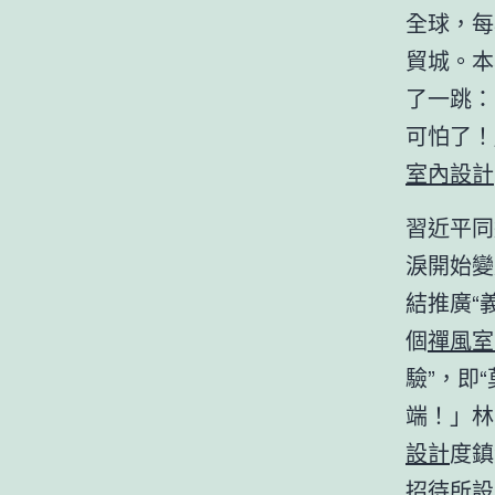
全球，每
貿城。本
了一跳：
可怕了！
室內設計
習近平同
淚開始變
結推廣“
個
禪風室
驗”，即
端！」林
設計
度鎮
招待所設