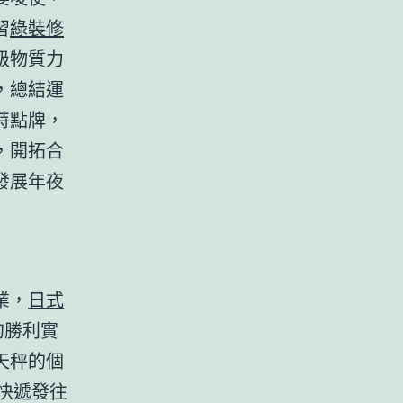
習
綠裝修
級物質力
，總結運
特點牌，
，開拓合
發展年夜
業，
日式
的勝利實
天秤的個
件快遞發往