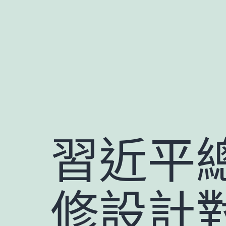
跳
至
主
要
內
容
習近平總
修設計