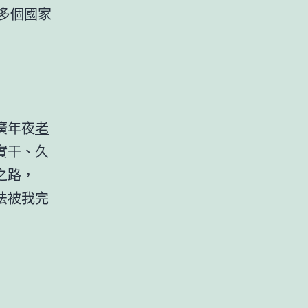
多個國家
廣年夜
老
實干、久
之路，
法被我完