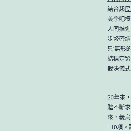
結合起
民
美學吧檯
人同推進
步緊密結
只‘無形
諧穩定緊
裁決儀式
20年來
體不斷求
來，義烏
110項