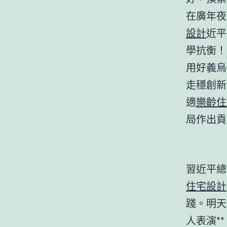
在廣年夜
設計
近平
學抗衡！
用好義烏
走穩創新
適
樂齡住
局作出貢
習近平總
住宅設計
踐。明天
人表演*