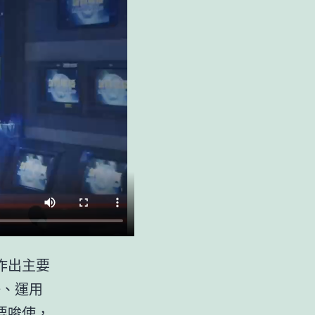
作出主要
好、運用
要唆使，