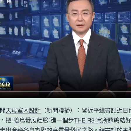
聞
天母室內設計
（新聞聯播）：習近平總書記近日
，把“義烏發展經驗”進一個步
THE R3 寓所
驟總結
走出合適各自實際的高質量發展之路。總書記的主