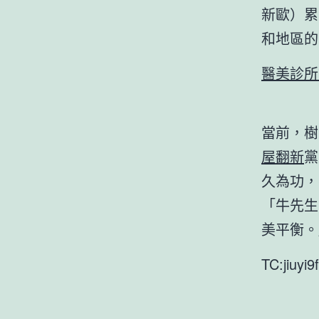
新歐）累
和地區的
醫美診所
當前，樹
屋翻新
黨
久為功，
「牛先生
美平衡。
TC:jiuyi