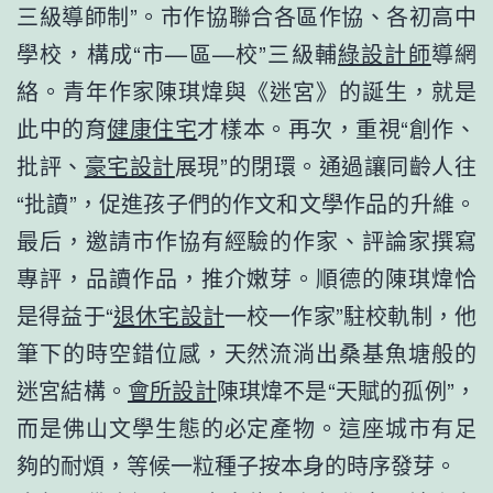
三級導師制”。市作協聯合各區作協、各初高中
學校，構成“市—區—校”三級輔
綠設計師
導網
絡。青年作家陳琪煒與《迷宮》的誕生，就是
此中的育
健康住宅
才樣本。再次，重視“創作、
批評、
豪宅設計
展現”的閉環。通過讓同齡人往
“批讀”，促進孩子們的作文和文學作品的升維。
最后，邀請市作協有經驗的作家、評論家撰寫
專評，品讀作品，推介嫩芽。順德的陳琪煒恰
是得益于“
退休宅設計
一校一作家”駐校軌制，他
筆下的時空錯位感，天然流淌出桑基魚塘般的
迷宮結構。
會所設計
陳琪煒不是“天賦的孤例”，
而是佛山文學生態的必定產物。這座城市有足
夠的耐煩，等候一粒種子按本身的時序發芽。