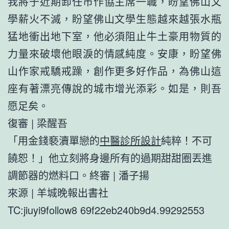
我將于近期卸任市作協主席一職，盼望佛山文
學薪火不滅，盼望佛山文學生態越來越張水瓶
猛地衝出地下室，他必須阻止牛土豪用物質的
力量來破壞他眼淚的情感純度。安康，盼望佛
山作家戒驕戒躁，創作更多好作品，為佛山這
座有著漂亮傳說的城市增光添彩。如是，則吾
愿足矣。
復審 | 梁醒吾
「用金錢褻瀆單戀的
中醫診所設計
純粹！不可
饒恕！」他立刻將身邊所有的過期甜甜圈丟進
調節器的燃料口。終審 | 潘子揚
來源 | 羊城晚報出書社
TC:jiuyi9follow8 69f22eb240b9d4.99292553