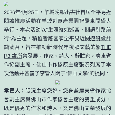
2026年4月25日，羊城晚報出書社首屆全平易近
閱讀推廣活動在羊城創意產業園智酷車間盛大
舉行。本次活動以”生涯縱如迷宮，閱讀引路前
行”為主題，積極響應國家全平易近閱
遊艇設計
讀號召，旨在推動新時代年夜眾文藝的繁
THE
R3 寓所
榮發展。作家、詩人、辭賦家，廣東省
作協副主席，佛山市作協原主席張況列席了本
次活動并答覆了掌管人關于“佛山文學”的提問。
掌管人：
張況主席您好。您身兼廣東省作家協
會副主席與佛山市作家協會主席的雙重成分，
既是優秀的作家和詩人，又是佛山文學發展的