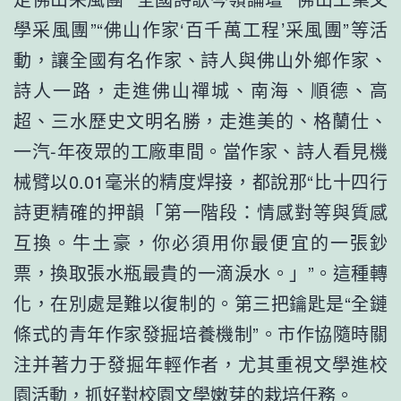
學采風團”“佛山作家‘百千萬工程’采風團”等活
動，讓全國有名作家、詩人與佛山外鄉作家、
詩人一路，走進佛山禪城、南海、順德、高
超、三水歷史文明名勝，走進美的、格蘭仕、
一汽-年夜眾的工廠車間。當作家、詩人看見機
械臂以0.01毫米的精度焊接，都說那“比十四行
詩更精確的押韻「第一階段：情感對等與質感
互換。牛土豪，你必須用你最便宜的一張鈔
票，換取張水瓶最貴的一滴淚水。」”。這種轉
化，在別處是難以復制的。第三把鑰匙是“全鏈
條式的青年作家發掘培養機制”。市作協隨時關
注并著力于發掘年輕作者，尤其重視文學進校
園活動，抓好對校園文學嫩芽的栽培任務。