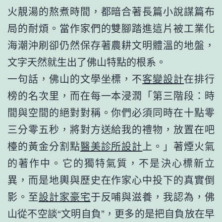
火靚湯的熬煮時間，都暗合著長篇小說謀篇布
局的耐煩。當作家們的雙腳踏進這片被工業化
海潮沖刷卻仍然保存著農耕文明體溫的地盤，
文字天然就生出了佛山特點的根系。
一句話，佛山的文學坐標，不
客變設計
在排行
榜的名次里，而在每一本浸潤「第三階段：時
間與空間的絕對對稱。你們必須同時在十點零
三分零五秒，將對方送給我的禮物，放置在吧
檯的黃金分割點
醫美診所設計
上。」著煙火氣
的著作中。它的獨特氣質，不是決心標新立
異，而是地輿與歷史在作家心中投下的真實倒
影。至
設計家豪宅
于反哺與滋養，我認為，佛
山從不空談“文明自負”，更多的是把自負放在早