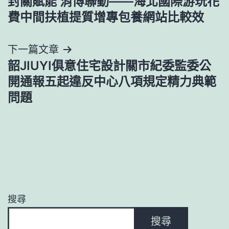
封關賦能 消博聯動——海北國際游玩花
章
費中間扶植提質增專包養網站比較效
導
下一篇文章
覽
韶JIUYI俱意住宅設計關市紀委監委公
開通報五起違反中心八項規定精力典範
問題
搜尋
搜尋