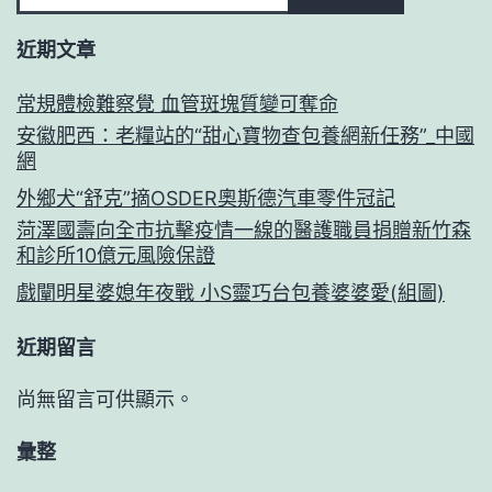
近期文章
常規體檢難察覺 血管斑塊質變可奪命
安徽肥西：老糧站的“甜心寶物查包養網新任務”_中國
網
外鄉犬“舒克”摘OSDER奧斯德汽車零件冠記
菏澤國壽向全市抗擊疫情一線的醫護職員捐贈新竹森
和診所10億元風險保證
戲闡明星婆媳年夜戰 小S靈巧台包養婆婆愛(組圖)
近期留言
尚無留言可供顯示。
彙整