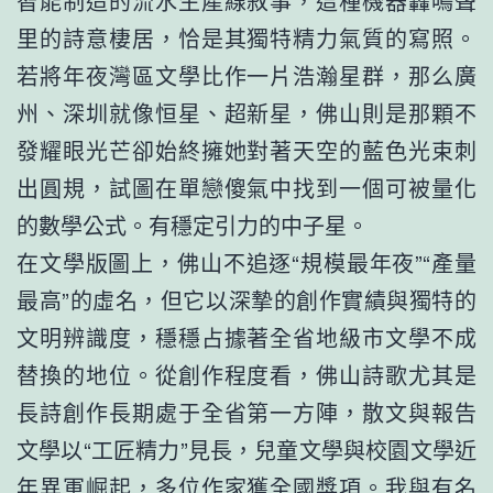
智能制造的流水生產線敘事，這種機器轟鳴聲
里的詩意棲居，恰是其獨特精力氣質的寫照。
若將年夜灣區文學比作一片浩瀚星群，那么廣
州、深圳就像恒星、超新星，佛山則是那顆不
發耀眼光芒卻始終擁她對著天空的藍色光束刺
出圓規，試圖在單戀傻氣中找到一個可被量化
的數學公式。有穩定引力的中子星。
在文學版圖上，佛山不追逐“規模最年夜”“產量
最高”的虛名，但它以深摯的創作實績與獨特的
文明辨識度，穩穩占據著全省地級市文學不成
替換的地位。從創作程度看，佛山詩歌尤其是
長詩創作長期處于全省第一方陣，散文與報告
文學以“工匠精力”見長，兒童文學與校園文學近
年異軍崛起，多位作家獲全國獎項。我與有名