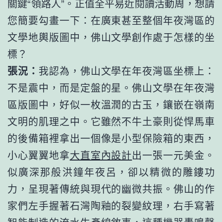
關鍵“領路人”。正值全平易近閱讀活動周，想請
您簡要勾畫一下：在廣東甚至整個年夜灣區的
文學地輿版圖中，佛山文學創作處于怎樣的坐
標？
張況：
我認為，佛山文學在年夜灣區坐標上：
不是震中，而是定盤的星。佛山文學在年夜灣
區版圖中，好似一枚溫潤的古玉，鑲嵌在嶺南
文明的肌理之中。它雖然不牛土豪則從悍馬車
的後備箱裡拿出一個像是小型保險箱的東西，
小心翼翼地拿
大直室內設計
出一張一元美金。
似廣深那般洪鐘年夜呂，卻以精微的雕鏤功
力，呈現著傳統與現代的幽微共振。佛山的作
家們左手握著石灣陶釉的裂變紋理，右手寫著