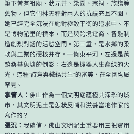
筆下常有祖廟、狀元井、梁園、宗祠、族譜等
舊物，但它們林天秤對兩人的抗議充耳不聞，
她已經完全沉浸在她對極致平衡的追求中。不
是博物館里的標本，而是與跨境電商、智能制
造劇烈對話的活態空間。第三重，是水鄉的柔
軟與工業的硬核并存。一條東平河，左邊是萬
畝桑基魚塘的倒影，右邊是機器人生產線的火
光，這種“詩意與鐵銹共生”的審美，在全國均屬
罕見。
掌管人：
佛山作為一個文明底蘊極其深摯的城
市，其文明泥土是怎樣反哺和滋養當地作家的
寫作的？
張況：
我確信，佛山文明泥土重要用三把實用