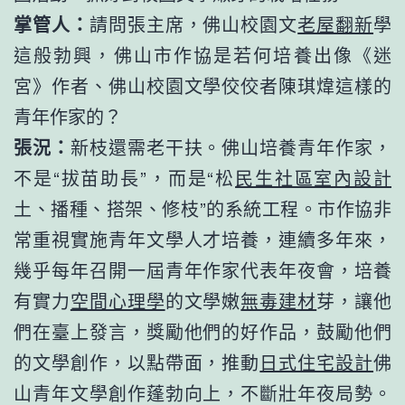
掌管人：
請問張主席，佛山校園文
老屋翻新
學
這般勃興，佛山市作協是若何培養出像《迷
宮》作者、佛山校園文學佼佼者陳琪煒這樣的
青年作家的？
張況：
新枝還需老干扶。佛山培養青年作家，
不是“拔苗助長”，而是“松
民生社區室內設計
土、播種、搭架、修枝”的系統工程。市作協非
常重視實施青年文學人才培養，連續多年來，
幾乎每年召開一屆青年作家代表年夜會，培養
有實力
空間心理學
的文學嫩
無毒建材
芽，讓他
們在臺上發言，獎勵他們的好作品，鼓勵他們
的文學創作，以點帶面，推動
日式住宅設計
佛
山青年文學創作蓬勃向上，不斷壯年夜局勢。