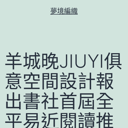
跳
夢境編織
至
主
要
內
容
羊城晚JIUYI俱
意空間設計報
出書社首屆全
平易近閱讀推