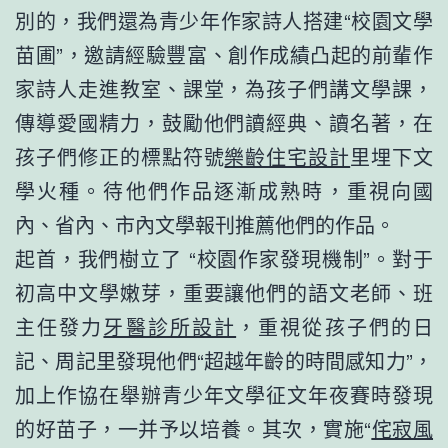
別的，我們還為青少年作家詩人搭建“校園文學
苗圃”，邀請經驗豐富、創作成績凸起的前輩作
家詩人走進教室、課堂，為孩子們講文學課，
傳導愛國精力，鼓勵他們讀經典、讀名著，在
孩子們修正的標點符號
樂齡住宅設計
里埋下文
學火種。待他們作品逐漸成熟時，重視向國
內、省內、市內文學報刊推薦他們的作品。
起首，我們樹立了 “校園作家發現機制”。對于
初高中文學嫩芽，重要讓他們的語文老師、班
主任發力
牙醫診所設計
，重視從孩子們的日
記、周記里發現他們“超越年齡的時間感知力”，
加上作協在舉辦青少年文學征文年夜賽時發現
的好苗子，一并予以培養。其次，實施“
侘寂風