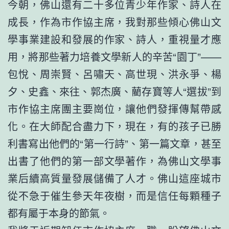
今朝，佛山還有二十多位青少年作家、詩人在
成長，作為市作協主席，我對那些傾心佛山文
學事業建設和發展的作家、詩人，重視量才應
用，將那些著力培養文學新人的辛苦“園丁”——
包悅、周崇賢、呂嘯天、高世現、洪永爭、楊
夕、史鑫、來往、郭杰廣、藺存寶等人“選拔”到
市作協主席團主要崗位，讓他們發揮傳幫帶感
化。在大師配合盡力下，現在，有的孩子已勝
利書寫出他們的“第一行詩”、第一篇文章，甚至
出書了他們的第一部文學著作，為佛山文學事
業后續高質量發展儲備了人才。佛山這座城市
從不急于催生參天年夜樹，而是信任每顆種子
都有屬于本身的節氣。