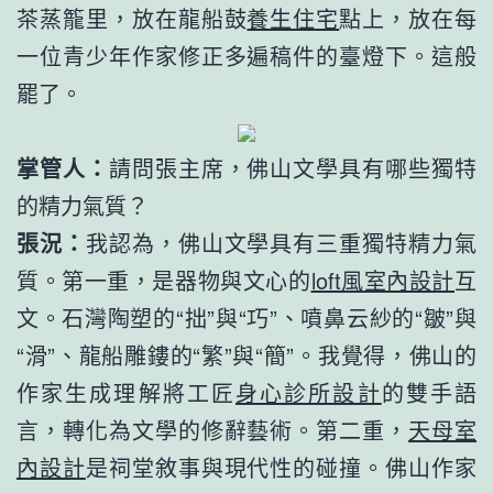
茶蒸籠里，放在龍船鼓
養生住宅
點上，放在每
一位青少年作家修正多遍稿件的臺燈下。這般
罷了。
掌管人：
請問張主席，佛山文學具有哪些獨特
的精力氣質？
張況：
我認為，佛山文學具有三重獨特精力氣
質。第一重，是器物與文心的
loft風室內設計
互
文。石灣陶塑的“拙”與“巧”、噴鼻云紗的“皺”與
“滑”、龍船雕鏤的“繁”與“簡”。我覺得，佛山的
作家生成理解將工匠
身心診所設計
的雙手語
言，轉化為文學的修辭藝術。第二重，
天母室
內設計
是祠堂敘事與現代性的碰撞。佛山作家