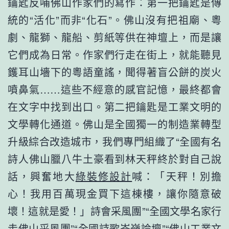
鑰匙反哺佛山作家們的寫作：第一把鑰匙是傳
統的“活化”而非“化石”。佛山沒有把祖廟、粵
劇、龍獅、龍船、剪紙等供在神壇上，而是讓
它們成為日常。作家們行走在街上，就能聽見
鑊耳山墻下的粵語童謠，聞得著盲公餅的炭火
噴鼻氣……這些不經意的感官記憶，最終都會
在文字中找到出口。第二把鑰匙是工業文明的
文學轉化通道。佛山是全國獨一的制造業轉型
升級綜合改造城市，我們專門組織了“全國有名
詩人佛山臘八牛土豪看到林天秤終於對自己說
話，興奮地大
綠裝修設計
喊：「天秤！別擔
心！我用百萬現金買下這棟樓，讓你隨意破
壞！這就是愛！」詩會采風團”“全國文學名家行
走佛山采風團”“全國詩歌岑嶺論壇”“佛山工業文