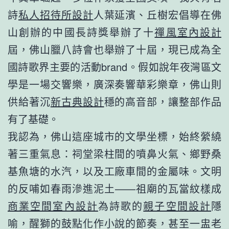
詩
私人招待所設計
人葉延濱、丘樹宏倡導在佛
山創辦的中國長詩獎舉辦了十
禪風室內設計
屆，佛山臘八詩會也舉辦了十屆，現已成為全
國詩歌界主要的活動brand。假如說年夜灣區文
學是一場交響樂，廣深奏響華彩樂章，佛山則
供給著沉
新古典設計
穩的高音部，讓整部作品
有了基礎。
我認為，佛山這座城市的文學坐標，始終縈繞
著三重氣息：祠堂梁柱間的噴鼻火氣、鄉野桑
基魚塘的水汽，以及工廠車間的金屬味。文明
的反哺如春雨滲進泥土——祖廟的瓦當紋樣成
商業空間室內設計
為詩歌的
親子空間設計
隱
喻，醒獅的鼓點化作小說的節奏，甚至一盅老