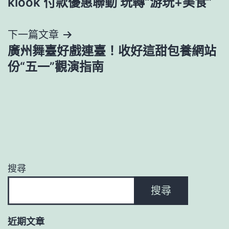
klook 付款優惠聯動 玩轉“游玩+美食”
導
下一篇文章
覽
廣州舞臺好戲連臺！收好這甜包養網站
份“五一”觀演指南
搜尋
搜尋
近期文章