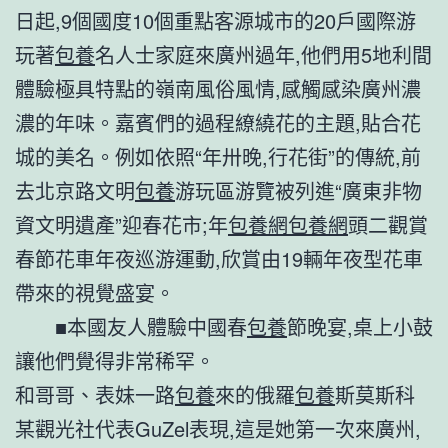
日起,9個國度10個重點客源城市的20戶國際游
玩著
包養
名人士家庭來廣州過年,他們用5地利間
體驗極具特點的嶺南風俗風情,感觸感染廣州濃
濃的年味。嘉賓們的過程繚繞花的主題,貼合花
城的美名。例如依照“年卅晚,行花街”的傳統,前
去北京路文明
包養
游玩區游覽被列進“廣東非物
資文明遺產”迎春花市;年
包養網
包養網
頭二觀賞
春節花車年夜巡游運動,欣賞由19輛年夜型花車
帶來的視覺盛宴。
■本國友人體驗中國春
包養
節晚宴,桌上小鼓
讓他們覺得非常稀罕。
和哥哥、表妹一路
包養
來的俄羅
包養
斯莫斯科
某觀光社代表GuZel表現,這是她第一次來廣州,