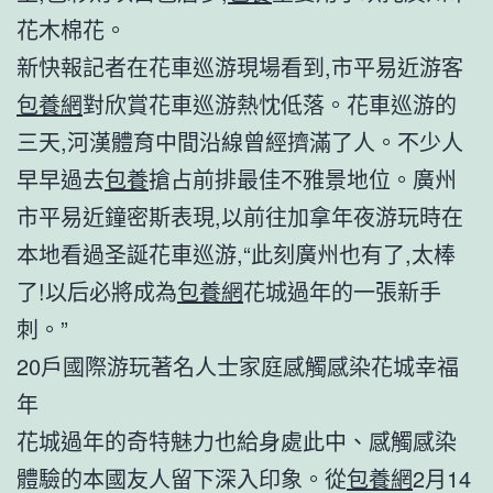
花木棉花。
新快報記者在花車巡游現場看到,市平易近游客
包養網
對欣賞花車巡游熱忱低落。花車巡游的
三天,河漢體育中間沿線曾經擠滿了人。不少人
早早過去
包養
搶占前排最佳不雅景地位。廣州
市平易近鐘密斯表現,以前往加拿年夜游玩時在
本地看過圣誕花車巡游,“此刻廣州也有了,太棒
了!以后必將成為
包養網
花城過年的一張新手
刺。”
20戶國際游玩著名人士家庭感觸感染花城幸福
年
花城過年的奇特魅力也給身處此中、感觸感染
體驗的本國友人留下深入印象。從
包養網
2月14