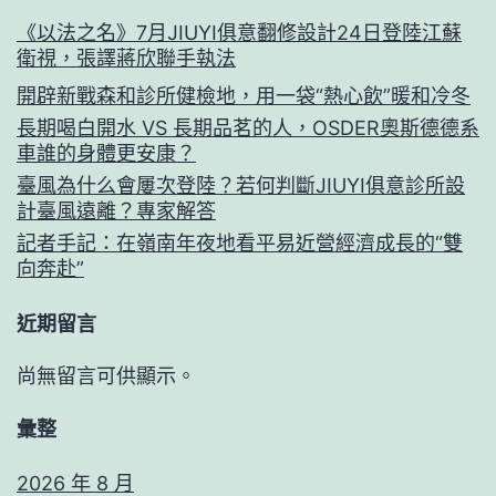
《以法之名》7月JIUYI俱意翻修設計24日登陸江蘇
衛視，張譯蔣欣聯手執法
開辟新戰森和診所健檢地，用一袋“熱心飲”暖和冷冬
長期喝白開水 VS 長期品茗的人，OSDER奧斯德德系
車誰的身體更安康？
臺風為什么會屢次登陸？若何判斷JIUYI俱意診所設
計臺風遠離？專家解答
記者手記：在嶺南年夜地看平易近營經濟成長的“雙
向奔赴”
近期留言
尚無留言可供顯示。
彙整
2026 年 8 月