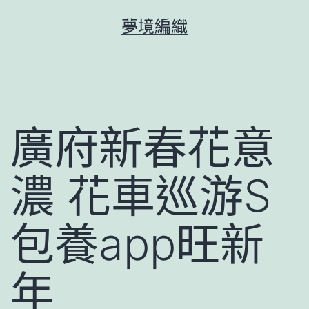
跳
夢境編織
至
主
要
內
容
廣府新春花意
濃 花車巡游S
包養app旺新
年