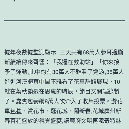
據年夜數據監測顯示, 三天共有68萬人參耳邊斷
斷續續傳來聲響：「我還在救助站」「你來接
予了運動,此中約有30萬人不雅看了巡游,38萬人
進進河漢體育中間不雅看了花車靜態展現。10
就在葉秋鎖還在思慮的時辰，節目又開端錄製
了。嘉賓
包養網
8萬人次介入了收集投票。游花
車
包養
、賞花市、逛花城、鬧新春,花城廣州新
春百花盛放的視覺盛宴,讓廣府文明再添奇特魅