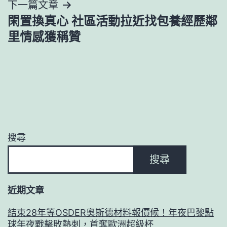
下一篇文章
覽
閑置換真心 社區活動拉近找包養經歷鄰
里情感獲稱贊
搜尋
搜尋
近期文章
結束28年等OSDER奧斯德材料報價候！年夜巴黎點
球年夜戰擊敗熱刺，首奪歐洲超級杯