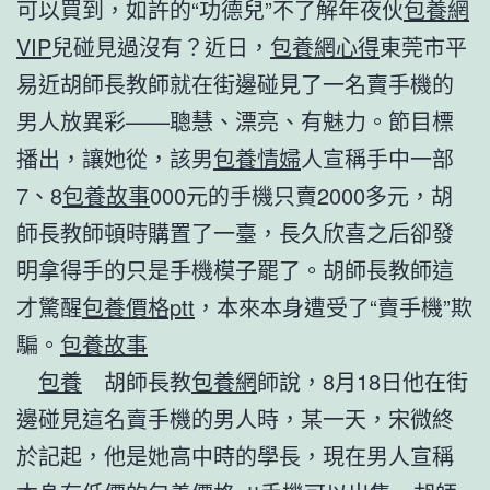
可以買到，如許的“功德兒”不了解年夜伙
包養網
VIP
兒碰見過沒有？近日，
包養網心得
東莞市平
易近胡師長教師就在街邊碰見了一名賣手機的
男人放異彩——聰慧、漂亮、有魅力。節目標
播出，讓她從，該男
包養情婦
人宣稱手中一部
7、8
包養故事
000元的手機只賣2000多元，胡
師長教師頓時購置了一臺，長久欣喜之后卻發
明拿得手的只是手機模子罷了。胡師長教師這
才驚醒
包養價格ptt
，本來本身遭受了“賣手機”欺
騙。
包養故事
包養
胡師長教
包養網
師說，8月18日他在街
邊碰見這名賣手機的男人時，某一天，宋微終
於記起，他是她高中時的學長，現在男人宣稱