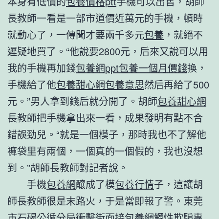
本身有低價的
包養價格ptt
手機可以出售，胡師
長教師一看是一部市道價近萬元的手機，頓時
就動心了，一傳聞才要兩千多元
包養
，就絕不
遲疑地買了。“他說要2800元，后來又說可以用
我的手機再加錢
包養網ppt
包養一個月價錢
換，
手機給了他
包養甜心網
包養意思
然后再給了500
元。”男人拿到錢后就分開了。胡師
包養甜心網
長教師把手機拿出來一看，成果發明有點不合
錯誤勁兒。“就是一個模子，那時我也不了解他
褲袋里有兩個，一個真的一個假的，我也沒想
到。”胡師長教師對記者說。
手機
包養網
釀成了模
包養行情
子，這讓胡
師長教師很是末路火，于是當即報了警。東莞
市石碣公循分局衝擊街面接
包養網
觸性欺騙專