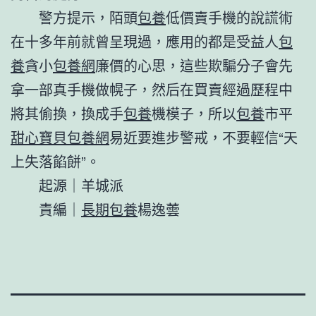
警方提示，陌頭
包養
低價賣手機的說謊術
在十多年前就曾呈現過，應用的都是受益人
包
養
貪小
包養網
廉價的心思，這些欺騙分子會先
拿一部真手機做幌子，然后在買賣經過歷程中
將其偷換，換成手
包養
機模子，所以
包養
市平
甜心寶貝包養網
易近要進步警戒，不要輕信“天
上失落餡餅”。
起源｜羊城派
責編｜
長期包養
楊逸蕓