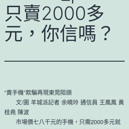
只賣2000多
元，你信嗎？
“賣手機”欺騙再現東莞陌頭
文/圖 羊城派記者 余曉玲 通信員 王鳳鳳 黃
桂堯 陳波
市場價七八千元的手機，只需2000多元就