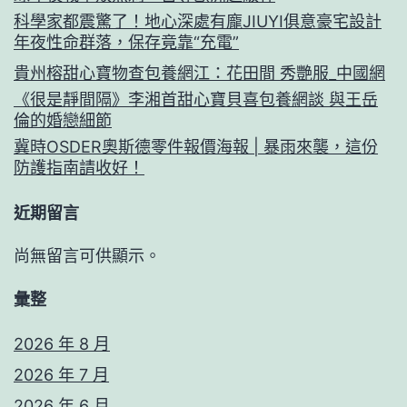
科學家都震驚了！地心深處有龐JIUYI俱意豪宅設計
年夜性命群落，保存竟靠“充電”
貴州榕甜心寶物查包養網江：花田間 秀艷服_中國網
《很是靜間隔》李湘首甜心寶貝喜包養網談 與王岳
倫的婚戀細節
冀時OSDER奧斯德零件報價海報 | 暴雨來襲，這份
防護指南請收好！
近期留言
尚無留言可供顯示。
彙整
2026 年 8 月
2026 年 7 月
2026 年 6 月