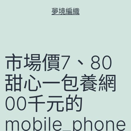
跳
夢境編織
至
主
要
內
容
市場價7、80
甜心一包養網
00千元的
mobile_phone