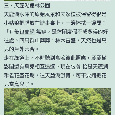
三、天麓湖叢林公園
天鹿湖水庫的原始風景和天然植被保留得很是
小姑娘把貓放在辦事臺上，一邊擦拭一邊問：
「有帶
包養網
無缺，是休閑度假不成多得的好
往處。四周群山莽莽，林木豐盛，天然也是鳥
兒的戶外六合。
走在綠道上，不時聽到鳥啼彼此照應，叢叢樹
影間還有鳥兒相互追逐。現在
包養
恰是天麓湖
禾雀花盛花期，往天麓湖游覽，可不要錯把花
兒當鳥兒了。