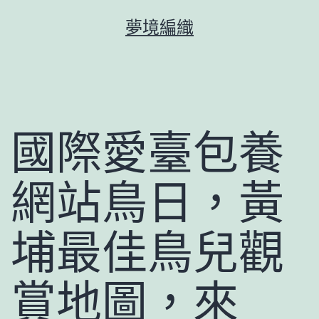
跳
夢境編織
至
主
要
內
容
國際愛臺包養
網站鳥日，黃
埔最佳鳥兒觀
賞地圖，來