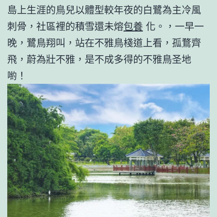
島上生涯的鳥兒以體型較年夜的白鷺為主冷風
刺骨，社區裡的積雪還未熔
包養
化。，一早一
晚，鷺鳥翔叫，站在不雅鳥棧道上看，孤鶩齊
飛，蔚為壯不雅，是不成多得的不雅鳥圣地
喲！