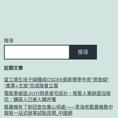
搜尋
搜尋
近期文章
當工場生孩子線釀成OSDER奧斯德零件商“景致線”
“產業+文旅”完成融會立異
電瓶車被盜JIUYI俱意豪宅設計，報警人筆錄還沒做
完，嫌疑人已被人贓并獲
舊農機有了新回查包養心得處——青海老舊農機集中
報廢一站式辦事試點見聞_中國網