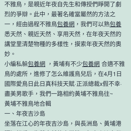
不雅鳥，是親近年夜自先生和傳授們睜開了劇
烈的爭辯。此中，最著名確當屬然的方法之
一，經由過程不雅鳥
包養網
，我們可以熟
包養
悉天然、親近天然、享用天然，在年夜天然的
講堂里清楚物種的多樣性，摸索年夜天然的奧
妙。
小編私躲
包養網
，黃埔有不少
包養網
合適不雅
鳥的處所，進修了怎么維護鳥兒后，在4月1日
國際愛鳥日此日真科技天賦·正派總裁x假不幸·
盡美男歌手，我們一路相約黃埔不雅鳥往~
黃埔不雅鳥地合輯
一、年夜吉沙島
坐落在江心的年夜吉沙島，與長洲島、黃埔港