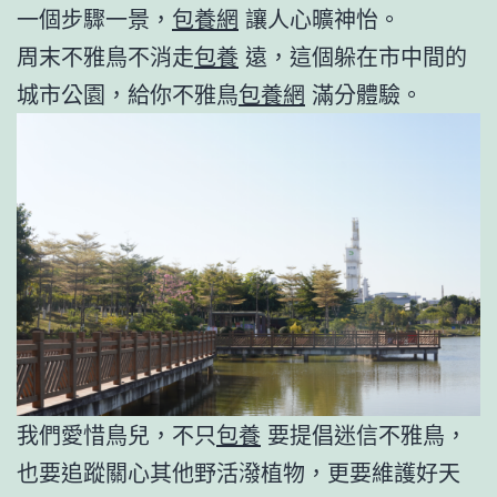
一個步驟一景，
包養網
讓人心曠神怡。
周末不雅鳥不消走
包養
遠，這個躲在市中間的
城市公園，給你不雅鳥
包養網
滿分體驗。
我們愛惜鳥兒，不只
包養
要提倡迷信不雅鳥，
也要追蹤關心其他野活潑植物，更要維護好天