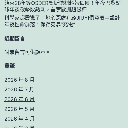
結束28年等OSDER奧斯德材料報價候！年夜巴黎點
球年夜戰擊敗熱刺，首奪歐洲超級杯
科學家都震驚了！地心深處有龐JIUYI俱意豪宅設計
年夜性命群落，保存竟靠“充電”
近期留言
尚無留言可供顯示。
彙整
2026 年 8 月
2026 年 7 月
2026 年 6 月
2026 年 5 月
2026 年 4 月