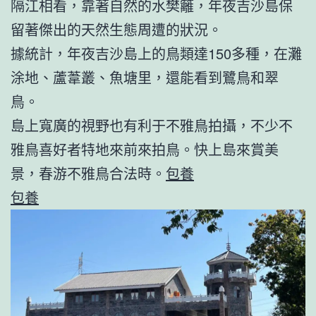
隔江相看，靠著自然的水樊籬，年夜吉沙島保
留著傑出的天然生態周遭的狀況。
據統計，年夜吉沙島上的鳥類達150多種，在灘
涂地、蘆葦叢、魚塘里，還能看到鷺鳥和翠
鳥。
島上寬廣的視野也有利于不雅鳥拍攝，不少不
雅鳥喜好者特地來前來拍鳥。快上島來賞美
景，春游不雅鳥合法時。
包養
包養