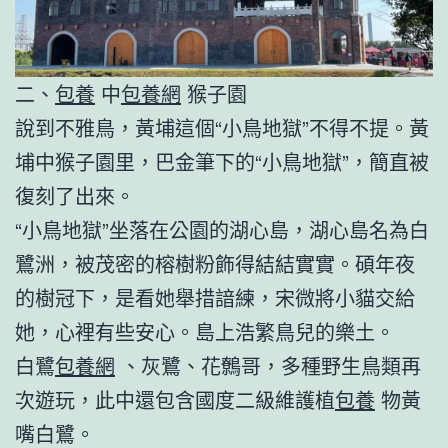
二、
包養
中
包養網
猴子園
說到不雅鳥，黃埔這個“小鳥地獄”不得不提。黃
埔中猴子園里，巴金筆下的“小鳥地獄”，簡直被
復刻了出來。
“小鳥地獄”坐落在公園的湖心島，湖心島名為白
鷺洲，被茂密的榕樹粉飾得結結實實。碩年夜
的樹冠下，是看她舉措諳練，宋微將小貓交給
她，心裡有些安心。島上浩繁鳥兒的樂土。
白鷺
包養網
、灰鷺、花鷯哥，多種野生鳥類再
次遊玩，此中還包含國度二級維護植
包養
物黃
嘴白鷺。