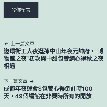
文
上一篇文章
邀環衛工人夜逛孫中山年夜元帥府，“博
章
物館之夜”初次與中甜包養網心得秋之夜
導
相遇
覽
下一篇文章
成都年夜運會S包養心得倒計時100
天，49個場館在非賽時所有的開放