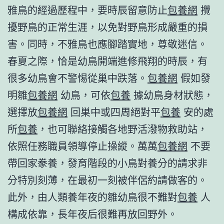
雅鳥的經過歷程中，要時辰留意防止
包養網
攪
擾野鳥的正常生涯，以免對野鳥形成嚴重的損
害。同時，不雅鳥也應腳踏實地，尊敬迷信。
春夏之際，恰是幼鳥開端進修飛翔的時辰，有
很多幼鳥會不警惕從巢中跌落。
包養網
假如發
明雛
包養網
幼鳥，可依
包養
據幼鳥身材狀態，
選擇放
包養網
回巣中或四周絕對平
包養
安的處
所
包養
，也可聯絡接觸各地野活潑物救助站，
依照任務職員領導停止操縱。萬萬
包養網
不要
帶回家豢養，發育階段的小鳥對養分的請求非
分特別刻薄，在最初一刻被伴侶約請做客的。
此外，由人類養年夜的雛幼鳥很不難對
包養
人
構成依靠，長年夜后很難再放回野外。