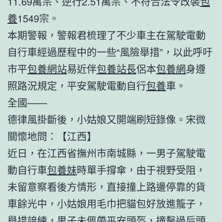
11.69萬宗、逆行2.51萬宗、不符合法令改裝
包
養
1549宗。
本期警報，警報君梳理了不少車主在駕駛電動
自行車經過歷程中的一些“風險舉措”，以此呼吁
市平
包養網站
易近伴
包養站長
侶本
包養網
身遵
照路況規定，平安駕駛電動自行
包養
車。
全國——
德律風掛斷後，小姑娘又開端刷短錄像。宋微
關懷地問：【江西】
近日，在江西省撫州市南城縣，一男子駕駛電
動自行車
包養妹
時單手撐傘，由于視野受阻，
未留意察看後方情形，直接撞上路邊停靠的貨
車餘光中，小姑娘用毛巾把貓包好放進籠子，
舉措諳練，男子未佩帶平安頭盔，撞擊過后頭