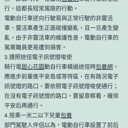
行，這都長短常風險的行動。
電動自行車逆向行駛易與正常行駛的非靈活
車、靈活車產生正面碰撞變亂，且一旦產生變
亂，由于非靈活車的維護性差，電動自行車的
駕乘職員更易遭到損害。
3.遵照途徑電子訊號燈唆使
騎行電
甜心花園
動自行車橫過途徑時
包養網
，
應進步前輩進平安島或等待區，在有路況電子
訊號燈的路口，要依照電子訊號燈唆使通行；
在沒有電子訊號燈的路口，要留意察看，確保
平安后再通行。
4.搭乘一米二以下兒童
包養
部門駕駛人伴侶以為，電動自行車設置了前后