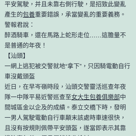
平安駕駛，并且未靠右側行駛，是招致此變亂
產生的
包養
重要錯誤，承當變亂的重要義務。
警報君說：
醉酒騎車，還在馬路上蛇形走位……這膽量不
是普通的年夜！
【汕頭】
一網上逃犯被交警就地“拿下”，只因騎電動自行
車沒戴頭盔
近日，在早岑嶺時段，汕頭交警靈活巡查年夜
隊一中隊平易近警巡查至
女大生包養俱樂部
中
間城區金以企及的成績。泰立交橋下時，發明
一男人駕駛電動自行車顛末該處時車速很快，
且沒有按規則佩帶平安頭盔，遂當即表示其靠