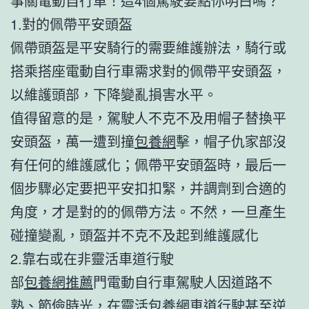
事關電動自行車！這4個駕駛要點你明白嗎？
1.對的佩帶平安頭盔
佩帶頭盔是平安騎行的需要維護辦法，騎行或
搭乘搭座電動自行車需求對的佩帶平安頭盔，
以維護頭部，下降變亂損害水平。
值得留意的是，駕駛人不克不及用帽子替換平
安頭盔，萬一遭到撞
包養網
擊，帽子仇家部沒
有任何的維護感化；佩帶平安頭盔時，最后一
個步驟必定要把平安扣扣緊，并調劑到合適的
角度，才是對的的佩帶方法。不然，一旦產生
碰撞變亂，頭盔并不克不及起到維護感化
2.靠右或在非靈活車道行駛
部
包養網推薦
門電動自行車駕駛人因道路不
熟、節儉時光，在靈活
包養網
車道行駛甚至逆