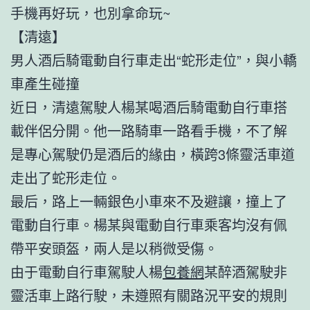
手機再好玩，也別拿命玩~
【清遠】
男人酒后騎電動自行車走出“蛇形走位”，與小轎
車產生碰撞
近日，清遠駕駛人楊某喝酒后騎電動自行車搭
載伴侶分開。他一路騎車一路看手機，不了解
是專心駕駛仍是酒后的緣由，橫跨3條靈活車道
走出了蛇形走位。
最后，路上一輛銀色小車來不及避讓，撞上了
電動自行車。楊某與電動自行車乘客均沒有佩
帶平安頭盔，兩人是以稍微受傷。
由于電動自行車駕駛人楊
包養網
某醉酒駕駛非
靈活車上路行駛，未遵照有關路況平安的規則