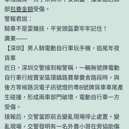
部
包養金額
受傷。
警報君說：
騎車不是耍雜技，平安頭盔要牢牢記住！
廣東——
【深圳】男人騎電動自行車玩手機，追尾年夜
貨車
近日，深圳交警接到報警稱，一輛無號牌電動
自行車行經寶安區環鎮路寶華黌舍路段時，與
後方等候路況電子訊號燈的粵B號牌貨車車尾產
生碰撞，形成兩車部門破壞，電動自行車一方
受傷。
接報后，交警當即前去變亂現場停止處置。變
亂現場，交警發明有一名外賣小哥在旁協助傷