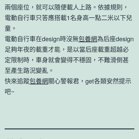
兩個座位，就可以隨便載人上路。依據規則，
電動自行車只答應搭載1名身高一點二米以下兒
童。
電動自行車在design時沒無
包養網
為后座design
足夠年夜的載重才能，是以當后座載重超越必
定限制時，車身就會變得不穩固，不難滑倒甚
至產生路況變亂。
快來追蹤
包養網
關心警報君，get各類安然提示
吧~