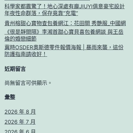
科學家都震驚了！地心深處有龐JIUYI俱意豪宅設計
年夜性命群落，保存竟靠“充電”
貴州榕甜心寶物查包養網江：花田間 秀艷服_中國網
《很是靜間隔》李湘首甜心寶貝喜包養網談 與王岳
倫的婚戀細節
冀時OSDER奧斯德零件報價海報 | 暴雨來襲，這份
防護指南請收好！
近期留言
尚無留言可供顯示。
彙整
2026 年 8 月
2026 年 7 月
2026 年 6 月