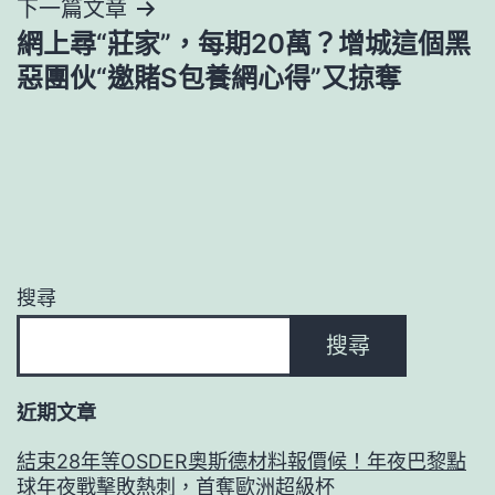
下一篇文章
覽
網上尋“莊家”，每期20萬？增城這個黑
惡團伙“邀賭S包養網心得”又掠奪
搜尋
搜尋
近期文章
結束28年等OSDER奧斯德材料報價候！年夜巴黎點
球年夜戰擊敗熱刺，首奪歐洲超級杯