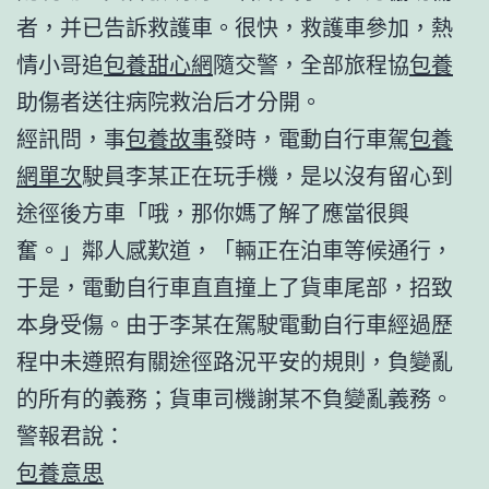
者，并已告訴救護車。很快，救護車參加，熱
情小哥追
包養甜心網
隨交警，全部旅程協
包養
助傷者送往病院救治后才分開。
經訊問，事
包養故事
發時，電動自行車駕
包養
網單次
駛員李某正在玩手機，是以沒有留心到
途徑後方車「哦，那你媽了解了應當很興
奮。」鄰人感歎道，「輛正在泊車等候通行，
于是，電動自行車直直撞上了貨車尾部，招致
本身受傷。由于李某在駕駛電動自行車經過歷
程中未遵照有關途徑路況平安的規則，負變亂
的所有的義務；貨車司機謝某不負變亂義務。
警報君說：
包養意思