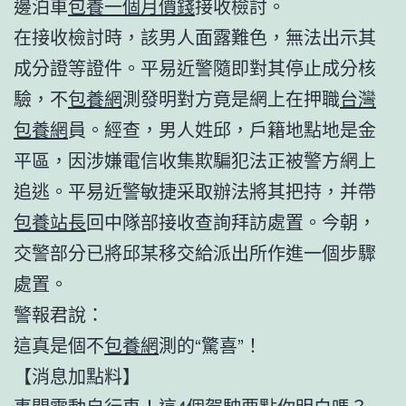
邊泊車
包養一個月價錢
接收檢討。
在接收檢討時，該男人面露難色，無法出示其
成分證等證件。平易近警隨即對其停止成分核
驗，不
包養網
測發明對方竟是網上在押職
台灣
包養網
員。經查，男人姓邱，戶籍地點地是金
平區，因涉嫌電信收集欺騙犯法正被警方網上
追逃。平易近警敏捷采取辦法將其把持，并帶
包養站長
回中隊部接收查詢拜訪處置。今朝，
交警部分已將邱某移交給派出所作進一個步驟
處置。
警報君說：
這真是個不
包養網
測的“驚喜”！
【消息加點料】